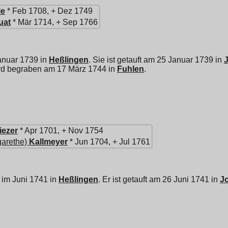
le
* Feb 1708, + Dez 1749
uat
* Mär 1714, + Sep 1766
anuar 1739 in
Heßlingen
. Sie ist getauft am 25 Januar 1739 in
J
ird begraben am 17 März 1744 in
Fuhlen
.
iezer
* Apr 1701, + Nov 1754
arethe)
Kallmeyer
* Jun 1704, + Jul 1761
 im Juni 1741 in
Heßlingen
. Er ist getauft am 26 Juni 1741 in
Jo