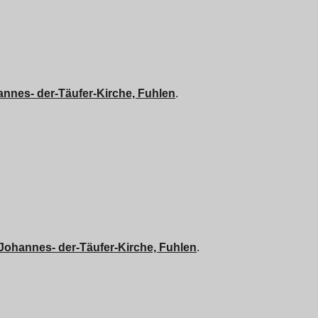
nnes- der-Täufer-Kirche, Fuhlen
.
Johannes- der-Täufer-Kirche, Fuhlen
.