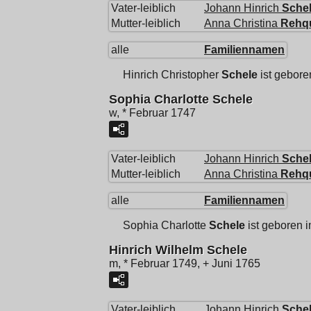
Vater-leiblich
Johann Hinrich
Sche
Mutter-leiblich
Anna Christina
Rehq
alle
Familiennamen
Hinrich Christopher
Schele
ist gebor
Sophia Charlotte Schele
w, * Februar 1747
Vater-leiblich
Johann Hinrich
Sche
Mutter-leiblich
Anna Christina
Rehq
alle
Familiennamen
Sophia Charlotte
Schele
ist geboren 
Hinrich Wilhelm Schele
m, * Februar 1749, + Juni 1765
Vater-leiblich
Johann Hinrich
Sche