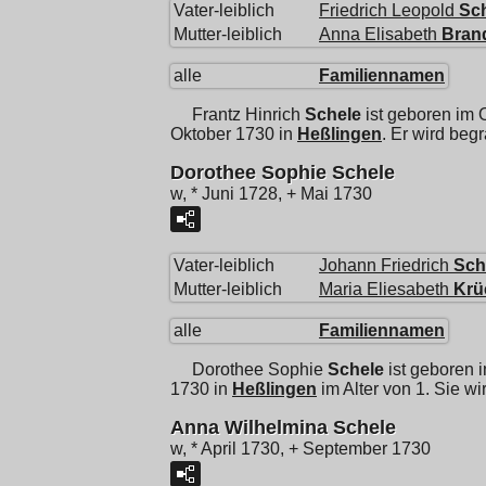
Vater-leiblich
Friedrich Leopold
Sc
Mutter-leiblich
Anna Elisabeth
Bran
alle
Familiennamen
Frantz Hinrich
Schele
ist geboren im 
Oktober 1730 in
Heßlingen
. Er wird be
Dorothee Sophie Schele
w, * Juni 1728, + Mai 1730
Vater-leiblich
Johann Friedrich
Sch
Mutter-leiblich
Maria Eliesabeth
Krü
alle
Familiennamen
Dorothee Sophie
Schele
ist geboren 
1730 in
Heßlingen
im Alter von 1. Sie w
Anna Wilhelmina Schele
w, * April 1730, + September 1730