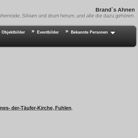
Brand`s Ahnen
henrode, Silixen und drum herum, und alle die dazu gehören.
Objektbilder
Eventbilder
Bekannte Personen
es- der-Täufer-Kirche, Fuhlen
.