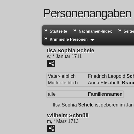
Personenangaben
Startseite
Nachnamen-Index
Seite
Kriminelle Personen
Ilsa Sophia Schele
w, * Januar 1711
Vater-leiblich
Friedrich Leopold
Sc
Mutter-leiblich
Anna Elisabeth
Bran
alle
Familiennamen
Ilsa Sophia
Schele
ist geboren im Jan
Wilhelm Schnüll
m, * März 1713