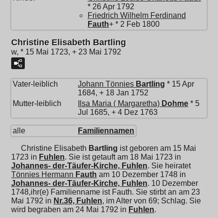
* 26 Apr 1792
Friedrich Wilhelm Ferdinand
Fauth
+ * 2 Feb 1800
Christine Elisabeth Bartling
w, * 15 Mai 1723, + 23 Mai 1792
Vater-leiblich
Johann Tönnies
Bartling
* 15 Apr
1684, + 18 Jan 1752
Mutter-leiblich
Ilsa Maria ( Margaretha)
Dohme
* 5
Jul 1685, + 4 Dez 1763
alle
Familiennamen
Christine Elisabeth
Bartling
ist geboren am 15 Mai
1723 in
Fuhlen
. Sie ist getauft am 18 Mai 1723 in
Johannes- der-Täufer-Kirche, Fuhlen
. Sie heiratet
Tönnies Hermann
Fauth
am 10 Dezember 1748 in
Johannes- der-Täufer-Kirche, Fuhlen
. 10 Dezember
1748,ihr(e) Familienname ist Fauth. Sie stirbt an am 23
Mai 1792 in
Nr.36, Fuhlen
, im Alter von 69; Schlag. Sie
wird begraben am 24 Mai 1792 in
Fuhlen
.