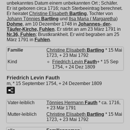
unbekanntes Datum einem unbekannten Ort ; Schäfer.
Er ist geboren circa 1716; nach Sterbeeintrag berechnet.
Er heiratet
Christine Elisabeth
Bartling
, Tochter von
Johann Tönnies
Bartling
und
Ilsa Maria ( Margaretha)
Dohme
, am 10 Dezember 1748 in
Johannes- der-
Täufer-Kirche, Fuhlen
. Er stirbt an am 23 März 1791 in
Nr.36, Fuhlen
; Brustkrankheit. Er wird begraben am 25
März 1791 in
Fuhlen
.
Familie
Christine Elisabeth
Bartling
* 15 Mai
1723, + 23 Mai 1792
Kind
Friedrich Levin
Fauth
+ * 15 Sep
1754, + 24 Dez 1809
Friedrich Levin Fauth
m, * 15 September 1754, + 24 Dezember 1809
Vater-leiblich
Tönnies Hermann
Fauth
* ca. 1716,
+ 23 Mär 1791
Mutter-leiblich
Christine Elisabeth
Bartling
* 15 Mai
1723, + 23 Mai 1792