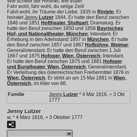
Wie schwer der Himmel, wie trübe!
Fahr wohl, fahr wohl, du selige Zeit!
Fahrt wohl, ihr Träume der Liebe. 1835 in
Rinteln
. Er
heiratet
Jenny
Lutzer
1844. Er hatte den Beruf zwischen
1846 und 1851
Hoftheater, Stuttgart
; Dramaturg. Er
hatte den Beruf zwischen 1850 und 1856
Bayrisches
Hof- und Nationaltheater, München
; Intendant. Er
Erhebung in den Adelsstand 1857 in
München
. Er hatte
den Beruf zwischen 1857 und 1867
Hofbühne, Weimar
;
Generalintendant. Er hatte den Beruf zwischen 1 Juli
1867 und 1875
Hofoper, Wien, Österreich
; Intendant.
Er hatte den Beruf zwischen 1875 und 1881
Hofoper
und Burgtheater, Wien, Österreich
; Generalintendant.
Er Verleihung des österreichischen Freiherrntitel 1876 in
Wien, Österreich
. Er stirbt an am 15 Mai 1881 in
Wien,
Österreich
, im Alter von 66.
Familie
Jenny
Lutzer
* 4 Mär 1816, + 3 Okt
1777
Jenny Lutzer
w, * 4 März 1816, + 3 Oktober 1777