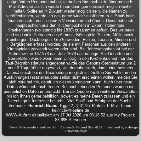
aufgeführten Personen haben, schreiben Sie mich bitte über meine E-
Mail-Adresse an. Ich werde Ihnen dann gerne soweit möglich weiter
helfen. Sollte es in Zukunft wieder möglich sein, die Namen zu
veröffentlichen, werde ich das gerne wieder ausführen. Viel Spaß beim
Suchen nach Ihren - unseren Verwandten und Ahnen. Diese habe ich
hauptsächlich aus den Kirchenbüchern in Exten, Hohenrode,
Krankenhagen (vollständig bis 1830) zusammen gefügt. Des weiteren
sind sind viele Personen aus Almena, Bösingfeld, Silixen, Möllenbeck,
Steinbergen, Deckbergen, Großenwieden, Fuhlen, Loccum, Minden und
Bergkirchen erfasst worden, da sie mit Personen aus den anderen
Kirchspielen verwandt waren oder sind. Bei Jahresangaben ist bei der
Schreibweise 1677/78 das Jahr 1678 das richtige. Bei Geburten und
Sterbefällen wurde wenn beim Eintrag in den Kirchenbüchern nur das
Tauf-Begräbnisdatum angegeben wurde das Geburts-Sterbedatum um 2
oder 3 Tage früher angesetzt, wie damals üblich, damit eine besserer
Datenabgleich bei der Bearbeitung möglich ist. Sollten Sie Fehler in den
Ausführungen feststellen,oder selbst nicht erscheinen wollen, melden Sie
sich bitte bei mir, damit ich dieses korrigieren kann. Auch über neue
Daten würde ich mich freuen. Bei noch lebenden Personen wurden die
persönlichen Daten unterdrückt. Bei der Suche nach weiteren Verwandten
bin ich Ihnen gerne behilflich, soweit es meine Daten zulassen und ein
berechtigtes Interesse besteht.. Viel Spaß und Erfolg bei der Suche!
Verfasser:
Heinrich Brand
, Egge 2, D 31737 Rinteln, E-Mail: brand-
heinrich@t-online.de
WWW-Auftritt aktualisiert am 17 Jul 2026 um 06:18:52 aus My Project;
83.695 Personen
Diese Seite wurde erstellt mit
John Cardinal's
Second Site
v8.03. | Inspired by a design b
ARaynorDesign