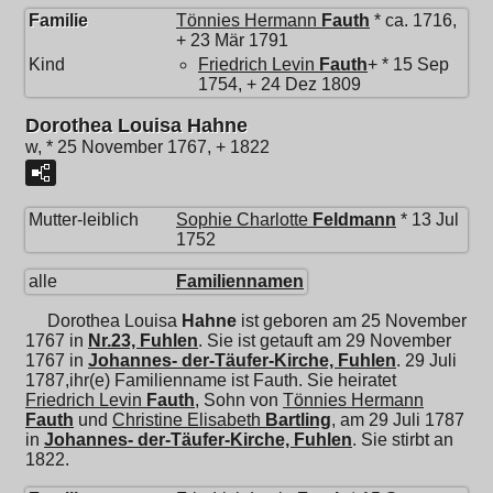
Familie
Tönnies Hermann
Fauth
* ca. 1716,
+ 23 Mär 1791
Kind
Friedrich Levin
Fauth
+ * 15 Sep
1754, + 24 Dez 1809
Dorothea Louisa Hahne
w, * 25 November 1767, + 1822
Mutter-leiblich
Sophie Charlotte
Feldmann
* 13 Jul
1752
alle
Familiennamen
Dorothea Louisa
Hahne
ist geboren am 25 November
1767 in
Nr.23, Fuhlen
. Sie ist getauft am 29 November
1767 in
Johannes- der-Täufer-Kirche, Fuhlen
. 29 Juli
1787,ihr(e) Familienname ist Fauth. Sie heiratet
Friedrich Levin
Fauth
, Sohn von
Tönnies Hermann
Fauth
und
Christine Elisabeth
Bartling
, am 29 Juli 1787
in
Johannes- der-Täufer-Kirche, Fuhlen
. Sie stirbt an
1822.