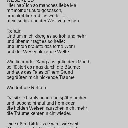
WESERLIED
Hier hab' ich so manches liebe Mal
mit meiner Laute gesessen,
hinunterblickend ins weite Tal,
mein selbst und der Welt vergessen.
Refrain:
Und um mich klang es so froh und hehr,
und über mir tagt es so helle;
und unten brauste das ferne Wehr
und der Weser blitzende Welle.
Wie liebender Sang aus geliebtem Mund,
so flüstert es rings durch die Bäume;
und aus des Tales off'nem Grund
begrüßten mich nickende Träume.
Wiederhole Refrain.
Da sitz' ich aufs neue und spähe umher
und lausche hinauf und hernieder;
die holden Weisen rauschen nicht mehr,
die Träume kehren nicht wieder.
Die süßen Bilder, wie weit, wie weit!