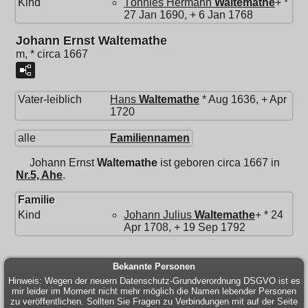
Kind
Tönnies Hermann
Waltemathe
+ *
27 Jan 1690, + 6 Jan 1768
Johann Ernst Waltemathe
m, * circa 1667
Vater-leiblich
Hans
Waltemathe
* Aug 1636, + Apr
1720
alle
Familiennamen
Johann Ernst
Waltemathe
ist geboren circa 1667 in
Nr.5, Ahe
.
Familie
Kind
Johann Julius
Waltemathe
+ * 24
Apr 1708, + 19 Sep 1792
Bekannte Personen
Hinweis: Wegen der neuern Datenschutz-Grundverordnung DSGVO ist es
mir leider im Moment nicht mehr möglich die Namen lebender Personen
zu veröffentlichen. Sollten Sie Fragen zu Verbindungen mit auf der Seite