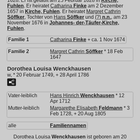
1628. Er ist getauft am 25 Februar 1628 in
Kirche,
Fuhlen
. Er heiratet
Catharina
Finke
am 2 Dezember
1657 in
Kirche, Fuhlen
. Er heiratet
Margret Cathrin
Söffker
, Tochter von
Hans
Söffker
und
(?)
n.n.
, am 23
November 1676 in
Johannes- der-Täufer-Kirche,
Fuhlen
.
Familie 1
Catharina
Finke
+ ca. 1 Nov 1674
Familie 2
Margret Cathrin
Söffker
* 18 Feb
1647
Dorothea Louisa Wenckhausen
w, * 20 Februar 1749, + 28 April 1786
Vater-leiblich
Hans Hinrich
Wenckhausen
* 12
Apr 1712
Mutter-leiblich
Margarethe Elisabeth
Feldmann
* 3
Feb 1728, + 20 Aug 1805
alle
Familiennamen
Dorothea Louisa
Wenckhausen
ist geboren am 20