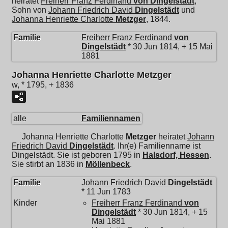
heiratet
Freiherr
Franz Ferdinand
von Dingelstädt
,
Sohn von
Johann Friedrich David
Dingelstädt
und
Johanna Henriette Charlotte
Metzger
, 1844.
Familie
Freiherr
Franz Ferdinand
von
Dingelstädt
* 30 Jun 1814, + 15 Mai
1881
Johanna Henriette Charlotte Metzger
w, * 1795, + 1836
alle
Familiennamen
Johanna Henriette Charlotte
Metzger
heiratet
Johann
Friedrich David
Dingelstädt
. Ihr(e) Familienname ist
Dingelstädt. Sie ist geboren 1795 in
Halsdorf, Hessen
.
Sie stirbt an 1836 in
Möllenbeck
.
Familie
Johann Friedrich David
Dingelstädt
* 11 Jun 1783
Kinder
Freiherr
Franz Ferdinand
von
Dingelstädt
* 30 Jun 1814, + 15
Mai 1881