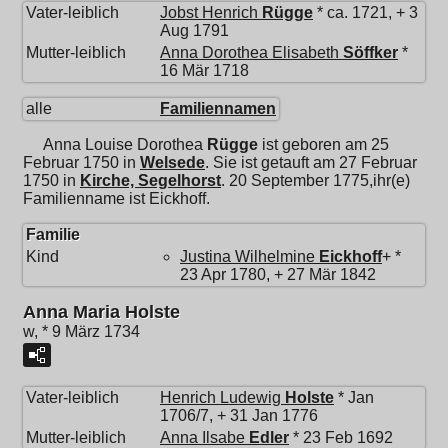
Vater-leiblich
Jobst Henrich
Rügge
* ca. 1721, + 3
Aug 1791
Mutter-leiblich
Anna Dorothea Elisabeth
Söffker
*
16 Mär 1718
alle
Familiennamen
Anna Louise Dorothea
Rügge
ist geboren am 25
Februar 1750 in
Welsede
. Sie ist getauft am 27 Februar
1750 in
Kirche, Segelhorst
. 20 September 1775,ihr(e)
Familienname ist Eickhoff.
Familie
Kind
Justina Wilhelmine
Eickhoff
+ *
23 Apr 1780, + 27 Mär 1842
Anna Maria Holste
w, * 9 März 1734
Vater-leiblich
Henrich Ludewig
Holste
* Jan
1706/7, + 31 Jan 1776
Mutter-leiblich
Anna Ilsabe
Edler
* 23 Feb 1692