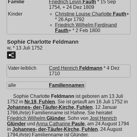
Familie
Friedrich Levin
Fauth
* 15 Sep
1754, + 24 Dez 1809
Kinder
Christine Louise Charlotte
Fauth
+
* 26 Apr 1792
Friedrich Wilhelm Ferdinand
Fauth
+ * 2 Feb 1800
Sophie Charlotte Feldmann
w, * 13 Juli 1752
Vater-leiblich
Cord Henrich
Feldmann
* 4 Dez
1710
alle
Familiennamen
Sophie Charlotte
Feldmann
ist geboren am 13 Juli
1752 in
Nr.19, Fuhlen
. Sie ist getauft am 16 Juli 1752 in
Johannes- der-Täufer-Kirche, Fuhlen
. 12 Januar
1766,ihr(e) Familienname ist Hahne. Sie heiratet
Friedrich Wilhelm
Glünder
, Sohn von
Jost Henrich
Glünder
und
Anna Catharine
Paule
, am 24 August 1794
in
Johannes- der-Täufer-Kirche, Fuhlen
. 24 August
1794,ihr(e) Familienname ist Glünder.