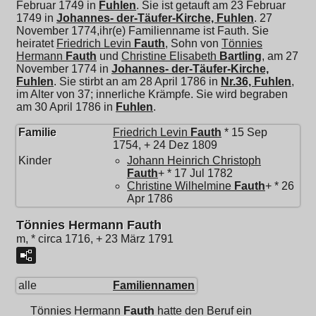
Februar 1749 in
Fuhlen
. Sie ist getauft am 23 Februar
1749 in
Johannes- der-Täufer-Kirche, Fuhlen
. 27
November 1774,ihr(e) Familienname ist Fauth. Sie
heiratet
Friedrich Levin
Fauth
, Sohn von
Tönnies
Hermann
Fauth
und
Christine Elisabeth
Bartling
, am 27
November 1774 in
Johannes- der-Täufer-Kirche,
Fuhlen
. Sie stirbt an am 28 April 1786 in
Nr.36, Fuhlen
,
im Alter von 37; innerliche Krämpfe. Sie wird begraben
am 30 April 1786 in
Fuhlen
.
Familie
Friedrich Levin
Fauth
* 15 Sep
1754, + 24 Dez 1809
Kinder
Johann Heinrich Christoph
Fauth
+ * 17 Jul 1782
Christine Wilhelmine
Fauth
+ * 26
Apr 1786
Tönnies Hermann Fauth
m, * circa 1716, + 23 März 1791
alle
Familiennamen
Tönnies Hermann
Fauth
hatte den Beruf ein