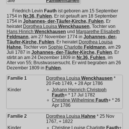
alle
Familiennamen
Friedrich Levin
Fauth
ist geboren am 15 September
1754 in
Nr.36, Fuhlen
. Er ist getauft am 18 September
1754 in
Johannes- der-Täufer-Kirche, Fuhlen
. Er
heiratet
Dorothea Louisa
Wenckhausen
, Tochter von
Hans Hinrich
Wenckhausen
und
Margarethe Elisabeth
Feldmann
, am 27 November 1774 in
Johannes- der-
Täufer-Kirche, Fuhlen
. Er heiratet
Dorothea Louisa
Hahne
, Tochter von
Sophie Charlotte
Feldmann
, am 29
Juli 1787 in
Johannes- der-Täufer-Kirche, Fuhlen
. Er
stirbt an am 24 Dezember 1809 in
Nr.36, Fuhlen
, im
Alter von 55; Brustwassersucht. Er wird begraben am 26
Dezember 1809 in
Fuhlen
.
Familie 1
Dorothea Louisa
Wenckhausen
*
20 Feb 1749, + 28 Apr 1786
Kinder
Johann Heinrich Christoph
Fauth
+ * 17 Jul 1782
Christine Wilhelmine
Fauth
+ * 26
Apr 1786
Familie 2
Dorothea Louisa
Hahne
* 25 Nov
1767, + 1822
Kinder
Christine Louise Charlotte
Fauth
+