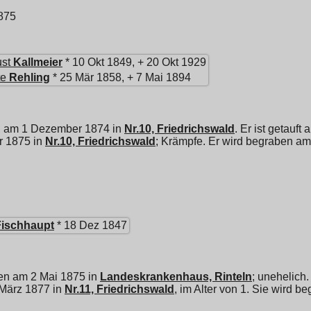
875
st
Kallmeier
* 10 Okt 1849, + 20 Okt 1929
te
Rehling
* 25 Mär 1858, + 7 Mai 1894
n am 1 Dezember 1874 in
Nr.10, Friedrichswald
. Er ist getauf
r 1875 in
Nr.10, Friedrichswald
; Krämpfe. Er wird begraben a
Fischhaupt
* 18 Dez 1847
en am 2 Mai 1875 in
Landeskrankenhaus, Rinteln
; unehelich.
2 März 1877 in
Nr.11, Friedrichswald
, im Alter von 1. Sie wird 