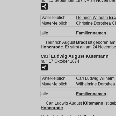
m, * 15 September 1874, + 24 November
Vater-leiblich
Heinrich Wilhelm
Bra
Mutter-leiblich
Christine Dorothea Ch
alle
Familiennamen
Heinrich August
Bradt
ist geboren am
Hohenrode
. Er stirbt an am 24 Novemb
Carl Ludwig August Kütemann
m, * 17 Oktober 1874
Vater-leiblich
Carl Ludwig Wilhelm
Mutter-leiblich
Wilhelmine Dorothea
alle
Familiennamen
Carl Ludwig August
Kütemann
ist ge
Hohenrode
.