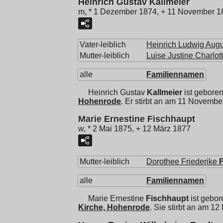
Heinrich Gustav Kallmeier
m, * 1 Dezember 1874, + 11 November 1
Vater-leiblich
Heinrich Ludwig Augu
Mutter-leiblich
Luise Justine Charlot
alle
Familiennamen
Heinrich Gustav
Kallmeier
ist gebore
Hohenrode
. Er stirbt an am 11 Novembe
Marie Ernestine Fischhaupt
w, * 2 Mai 1875, + 12 März 1877
Mutter-leiblich
Dorothee Friederike
alle
Familiennamen
Marie Ernestine
Fischhaupt
ist gebor
Kirche, Hohenrode
. Sie stirbt an am 1