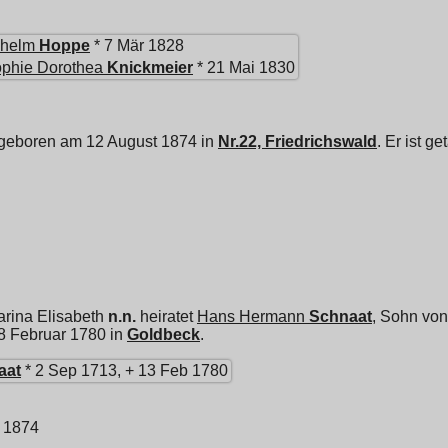
lhelm
Hoppe
* 7 Mär 1828
phie Dorothea
Knickmeier
* 21 Mai 1830
 geboren am 12 August 1874 in
Nr.22, Friedrichswald
. Er ist g
arina Elisabeth
n.n.
heiratet
Hans Hermann
Schnaat
, Sohn vo
18 Februar 1780 in
Goldbeck
.
aat
* 2 Sep 1713, + 13 Feb 1780
r 1874