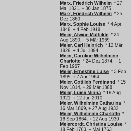
Marx, Friedrich Wilhelm
* 27
Mai 1821, + 30 Jan 1875
Marx, Friedrich Wilhelm
* 25
Dez 1860
Marx, Sophie Louise
* 4 Apr
1848, + 4 Feb 1918
Meier, Alwine Mathilde
* 24
Aug 1890, + 5 Mär 1969
Meier, Carl Heinrich
* 12 Mär
1828, + 4 Jul 1894
Meier, Caroline Wilhelmine
Charlotte
* 24 Dez 1874, + 1
Feb 1967
Meier, Ernestine Luise
* 3 Feb
1895, + 7 Apr 1964
Meier, Gottlieb Ferdinand
* 15
Nov 1814, + 29 Mär 1888
Meier, Luise Minna
* 18 Aug
1921, + 12 Jun 2010
Meier, Wilhelmine Catharina
*
16 Mär 1869, + 27 Aug 1932
Meier, Wilhelmine Charlotte
*
16 Sep 1864, + 12 Aug 1930
Meiercordt, Christina Louise
*
18 Feb 1763, + Mai 1763