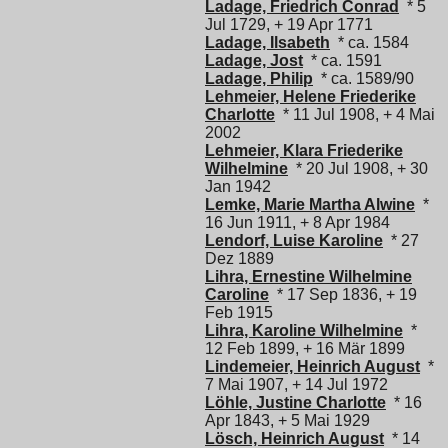
Ladage, Friedrich Conrad
* 5
Jul 1729, + 19 Apr 1771
Ladage, Ilsabeth
* ca. 1584
Ladage, Jost
* ca. 1591
Ladage, Philip
* ca. 1589/90
Lehmeier, Helene Friederike
Charlotte
* 11 Jul 1908, + 4 Mai
2002
Lehmeier, Klara Friederike
Wilhelmine
* 20 Jul 1908, + 30
Jan 1942
Lemke, Marie Martha Alwine
*
16 Jun 1911, + 8 Apr 1984
Lendorf, Luise Karoline
* 27
Dez 1889
Lihra, Ernestine Wilhelmine
Caroline
* 17 Sep 1836, + 19
Feb 1915
Lihra, Karoline Wilhelmine
*
12 Feb 1899, + 16 Mär 1899
Lindemeier, Heinrich August
*
7 Mai 1907, + 14 Jul 1972
Löhle, Justine Charlotte
* 16
Apr 1843, + 5 Mai 1929
Lösch, Heinrich August
* 14