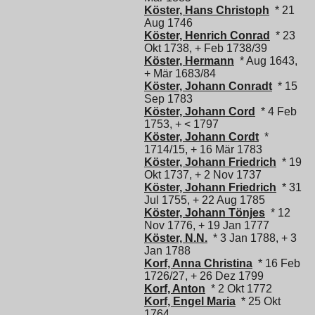
Köster, Hans Christoph
* 21
Aug 1746
Köster, Henrich Conrad
* 23
Okt 1738, + Feb 1738/39
Köster, Hermann
* Aug 1643,
+ Mär 1683/84
Köster, Johann Conradt
* 15
Sep 1783
Köster, Johann Cord
* 4 Feb
1753, + < 1797
Köster, Johann Cordt
*
1714/15, + 16 Mär 1783
Köster, Johann Friedrich
* 19
Okt 1737, + 2 Nov 1737
Köster, Johann Friedrich
* 31
Jul 1755, + 22 Aug 1785
Köster, Johann Tönjes
* 12
Nov 1776, + 19 Jan 1777
Köster, N.N.
* 3 Jan 1788, + 3
Jan 1788
Korf, Anna Christina
* 16 Feb
1726/27, + 26 Dez 1799
Korf, Anton
* 2 Okt 1772
Korf, Engel Maria
* 25 Okt
1764