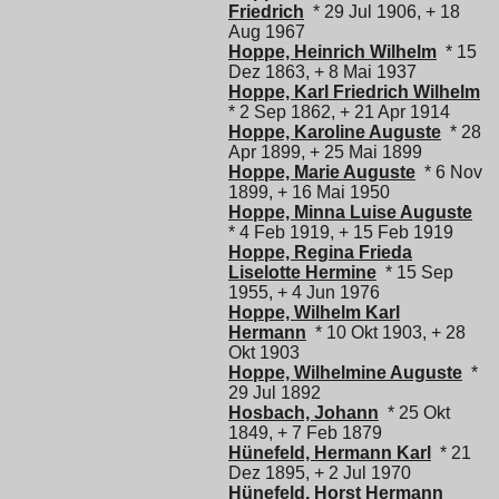
Friedrich
* 29 Jul 1906, + 18
Aug 1967
Hoppe, Heinrich Wilhelm
* 15
Dez 1863, + 8 Mai 1937
Hoppe, Karl Friedrich Wilhelm
* 2 Sep 1862, + 21 Apr 1914
Hoppe, Karoline Auguste
* 28
Apr 1899, + 25 Mai 1899
Hoppe, Marie Auguste
* 6 Nov
1899, + 16 Mai 1950
Hoppe, Minna Luise Auguste
* 4 Feb 1919, + 15 Feb 1919
Hoppe, Regina Frieda
Liselotte Hermine
* 15 Sep
1955, + 4 Jun 1976
Hoppe, Wilhelm Karl
Hermann
* 10 Okt 1903, + 28
Okt 1903
Hoppe, Wilhelmine Auguste
*
29 Jul 1892
Hosbach, Johann
* 25 Okt
1849, + 7 Feb 1879
Hünefeld, Hermann Karl
* 21
Dez 1895, + 2 Jul 1970
Hünefeld, Horst Hermann