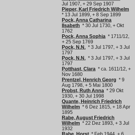
Jul 1907, + 29 Sep 1907
Pieper, Karl Friedrich Wilhelm
* 13 Jul 1899, + 8 Sep 1899
Pock, Anna Catharina
Ilsabeth
* 30 Jul 1730, + Okt
1762
Pock, Anna Sophia
* 1711/12,
+ 25 Sep 1769
Pock, N.N.
* 3 Jul 1797, + 3 Jul
1797
Pock, N.N.
* 3 Jul 1797, + 3 Jul
1797
Potthast, Clara
* ca. 1611/12, +
Nov 1680
Prentzel, Henrich Georg
* 9
Aug 1798, + 5 Mai 1800
Probst, Ruth Anna
* 29 Okt
1930, + 30 Jul 1998
Quante, Heinrich Friedrich
Wilhelm
* 6 Dez 1815, + 18 Apr
1895
Rabe, August Friedrich
Wilhelm
* 22 Dez 1893, + 3 Jul
1932
Rabe, Horst
* Feb 1944, + 6