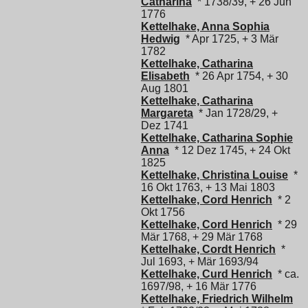
Catharina
* 1738/39, + 26 Jun
1776
Kettelhake, Anna Sophia
Hedwig
* Apr 1725, + 3 Mär
1782
Kettelhake, Catharina
Elisabeth
* 26 Apr 1754, + 30
Aug 1801
Kettelhake, Catharina
Margareta
* Jan 1728/29, +
Dez 1741
Kettelhake, Catharina Sophie
Anna
* 12 Dez 1745, + 24 Okt
1825
Kettelhake, Christina Louise
*
16 Okt 1763, + 13 Mai 1803
Kettelhake, Cord Henrich
* 2
Okt 1756
Kettelhake, Cord Henrich
* 29
Mär 1768, + 29 Mär 1768
Kettelhake, Cordt Henrich
*
Jul 1693, + Mär 1693/94
Kettelhake, Curd Henrich
* ca.
1697/98, + 16 Mär 1776
Kettelhake, Friedrich Wilhelm