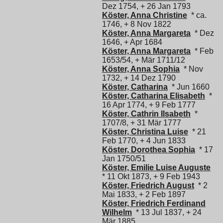
Dez 1754, + 26 Jan 1793
Köster, Anna Christine
* ca.
1746, + 8 Nov 1822
Köster, Anna Margareta
* Dez
1646, + Apr 1684
Köster, Anna Margareta
* Feb
1653/54, + Mär 1711/12
Köster, Anna Sophia
* Nov
1732, + 14 Dez 1790
Köster, Catharina
* Jun 1660
Köster, Catharina Elisabeth
*
16 Apr 1774, + 9 Feb 1777
Köster, Cathrin Ilsabeth
*
1707/8, + 31 Mär 1777
Köster, Christina Luise
* 21
Feb 1770, + 4 Jun 1833
Köster, Dorothea Sophia
* 17
Jan 1750/51
Köster, Emilie Luise Auguste
* 11 Okt 1873, + 9 Feb 1943
Köster, Friedrich August
* 2
Mai 1833, + 2 Feb 1897
Köster, Friedrich Ferdinand
Wilhelm
* 13 Jul 1837, + 24
Mär 1885