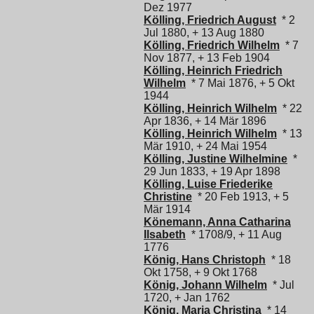
Dez 1977
Kölling, Friedrich August
* 2
Jul 1880, + 13 Aug 1880
Kölling, Friedrich Wilhelm
* 7
Nov 1877, + 13 Feb 1904
Kölling, Heinrich Friedrich
Wilhelm
* 7 Mai 1876, + 5 Okt
1944
Kölling, Heinrich Wilhelm
* 22
Apr 1836, + 14 Mär 1896
Kölling, Heinrich Wilhelm
* 13
Mär 1910, + 24 Mai 1954
Kölling, Justine Wilhelmine
*
29 Jun 1833, + 19 Apr 1898
Kölling, Luise Friederike
Christine
* 20 Feb 1913, + 5
Mär 1914
Könemann, Anna Catharina
Ilsabeth
* 1708/9, + 11 Aug
1776
König, Hans Christoph
* 18
Okt 1758, + 9 Okt 1768
König, Johann Wilhelm
* Jul
1720, + Jan 1762
König, Maria Christina
* 14