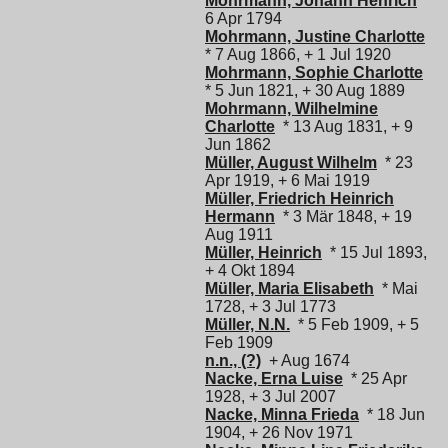
Mohrmann, Johann Henrich
*
6 Apr 1794
Mohrmann, Justine Charlotte
* 7 Aug 1866, + 1 Jul 1920
Mohrmann, Sophie Charlotte
* 5 Jun 1821, + 30 Aug 1889
Mohrmann, Wilhelmine
Charlotte
* 13 Aug 1831, + 9
Jun 1862
Müller, August Wilhelm
* 23
Apr 1919, + 6 Mai 1919
Müller, Friedrich Heinrich
Hermann
* 3 Mär 1848, + 19
Aug 1911
Müller, Heinrich
* 15 Jul 1893,
+ 4 Okt 1894
Müller, Maria Elisabeth
* Mai
1728, + 3 Jul 1773
Müller, N.N.
* 5 Feb 1909, + 5
Feb 1909
n.n., (?)
+ Aug 1674
Nacke, Erna Luise
* 25 Apr
1928, + 3 Jul 2007
Nacke, Minna Frieda
* 18 Jun
1904, + 26 Nov 1971