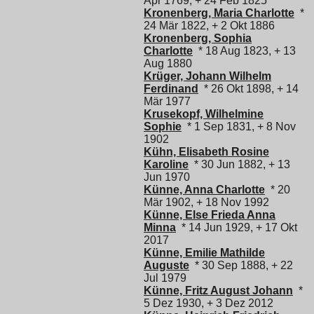
Apr 1769, + 24 Feb 1825
Kronenberg, Maria Charlotte
*
24 Mär 1822, + 2 Okt 1886
Kronenberg, Sophia
Charlotte
* 18 Aug 1823, + 13
Aug 1880
Krüger, Johann Wilhelm
Ferdinand
* 26 Okt 1898, + 14
Mär 1977
Krusekopf, Wilhelmine
Sophie
* 1 Sep 1831, + 8 Nov
1902
Kühn, Elisabeth Rosine
Karoline
* 30 Jun 1882, + 13
Jun 1970
Künne, Anna Charlotte
* 20
Mär 1902, + 18 Nov 1992
Künne, Else Frieda Anna
Minna
* 14 Jun 1929, + 17 Okt
2017
Künne, Emilie Mathilde
Auguste
* 30 Sep 1888, + 22
Jul 1979
Künne, Fritz August Johann
*
5 Dez 1930, + 3 Dez 2012