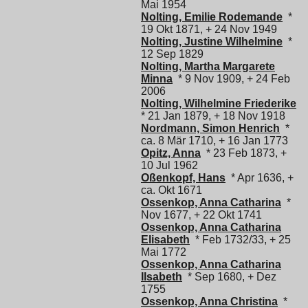
Mai 1954
Nolting, Emilie Rodemande
*
19 Okt 1871, + 24 Nov 1949
Nolting, Justine Wilhelmine
*
12 Sep 1829
Nolting, Martha Margarete
Minna
* 9 Nov 1909, + 24 Feb
2006
Nolting, Wilhelmine Friederike
* 21 Jan 1879, + 18 Nov 1918
Nordmann, Simon Henrich
*
ca. 8 Mär 1710, + 16 Jan 1773
Opitz, Anna
* 23 Feb 1873, +
10 Jul 1962
Oßenkopf, Hans
* Apr 1636, +
ca. Okt 1671
Ossenkop, Anna Catharina
*
Nov 1677, + 22 Okt 1741
Ossenkop, Anna Catharina
Elisabeth
* Feb 1732/33, + 25
Mai 1772
Ossenkop, Anna Catharina
Ilsabeth
* Sep 1680, + Dez
1755
Ossenkop, Anna Christina
*