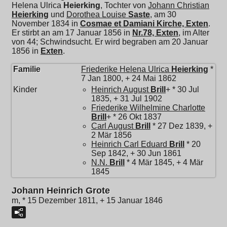
Helena Ulrica
Heierking
, Tochter von
Johann Christian
Heierking
und
Dorothea Louise
Saste
, am 30
November 1834 in
Cosmae et Damiani Kirche, Exten
.
Er stirbt an am 17 Januar 1856 in
Nr.78, Exten
, im Alter
von 44; Schwindsucht. Er wird begraben am 20 Januar
1856 in
Exten
.
Familie
Friederike Helena Ulrica
Heierking
*
7 Jan 1800, + 24 Mai 1862
Kinder
Heinrich August
Brill
+ * 30 Jul
1835, + 31 Jul 1902
Friederike Wilhelmine Charlotte
Brill
+ * 26 Okt 1837
Carl August
Brill
* 27 Dez 1839, +
2 Mär 1856
Heinrich Carl Eduard
Brill
* 20
Sep 1842, + 30 Jun 1861
N.N.
Brill
* 4 Mär 1845, + 4 Mär
1845
Johann Heinrich Grote
m, * 15 Dezember 1811, + 15 Januar 1846