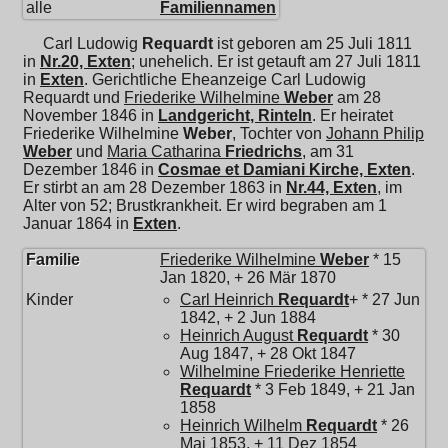
alle
Familiennamen
Carl Ludowig
Requardt
ist geboren am 25 Juli 1811
in
Nr.20, Exten
; unehelich. Er ist getauft am 27 Juli 1811
in
Exten
. Gerichtliche Eheanzeige Carl Ludowig
Requardt und
Friederike Wilhelmine
Weber
am 28
November 1846 in
Landgericht, Rinteln
. Er heiratet
Friederike Wilhelmine
Weber
, Tochter von
Johann Philip
Weber
und
Maria Catharina
Friedrichs
, am 31
Dezember 1846 in
Cosmae et Damiani Kirche, Exten
.
Er stirbt an am 28 Dezember 1863 in
Nr.44, Exten
, im
Alter von 52; Brustkrankheit. Er wird begraben am 1
Januar 1864 in
Exten
.
Familie
Friederike Wilhelmine
Weber
* 15
Jan 1820, + 26 Mär 1870
Kinder
Carl Heinrich
Requardt
+ * 27 Jun
1842, + 2 Jun 1884
Heinrich August
Requardt
* 30
Aug 1847, + 28 Okt 1847
Wilhelmine Friederike Henriette
Requardt
* 3 Feb 1849, + 21 Jan
1858
Heinrich Wilhelm
Requardt
* 26
Mai 1853, + 11 Dez 1854