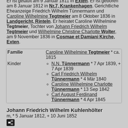
Er ist getauft am 9 Januar 1811 in
Exten
. Er ist geboren
am 8 Januar 1812 in
Nr.7, Krankenhagen
. Gerichtliche
Eheanzeige Friedrich Wilhelm Tünnermann und
Caroline Wilhelmine
Tegtmeier
am 8 Oktober 1836 in
Landgericht, Rinteln
. Er heiratet
Caroline Wilhelmine
Tegtmeier
, Tochter von
Johann Friedrich Wilhelm
Tegtmeier
und
Wilhelmine Christine Charlotte
Wolter
,
am 9 November 1836 in
Cosmae et Damiani Kirche,
Exten
.
Familie
Caroline Wilhelmine
Tegtmeier
* ca.
1815
Kinder
N.N.
Tünnermann
* 7 Apr 1839, +
7 Apr 1839
Carl Friedrich Wilhelm
Tünnermann
* 4 Mär 1840
Caroline Wilhelmine Charlotte
Tünnermann
* 13 Sep 1842
Carl August Ferdinand
Tünnermann
* 4 Apr 1845
Johann Friedrich Wilhelm Kuhlenhölter
m, * 5 Januar 1812, + 10 Juni 1852