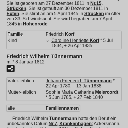
Sie ist geboren am 27 Dezember 1811 in
Nr.15,
Strücken
. Sie ist getauft am 30 Dezember 1811 in
Exten
. Sie stirbt an am 5 April 1845 in
Strücken
im Alter
von 33; Schwindsucht. Sie wird begraben am 7 April
1845 in
Hohenrode
.
Familie
Friedrich
Korf
Kind
Caroline Henriette
Korf
* 5 Jul
1834, + 26 Apr 1835
Friedrich Wilhelm Tünnermann
m, * 8 Januar 1812
Vater-leiblich
Johann Friederich
Tünnermann
*
22 Apr 1780, + 13 Jan 1838
Mutter-leiblich
Sophie Maria Catharina
Meiercordt
* 5 Jun 1785, + 27 Feb 1840
alle
Familiennamen
Friedrich Wilhelm
Tünnermann
hatte den Beruf ein
unbekanntes Datum
Nr.7, Krankenhagen
; Ackersmann.