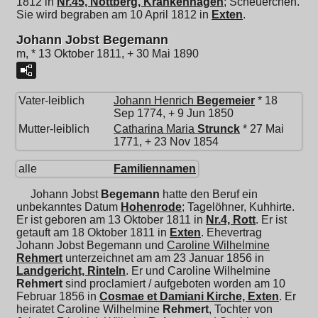
1812 in
Nr.45, Nottberg, Krankenhagen
; Scheuerchen.
Sie wird begraben am 10 April 1812 in
Exten
.
Johann Jobst Begemann
m, * 13 Oktober 1811, + 30 Mai 1890
Vater-leiblich
Johann Henrich
Begemeier
* 18
Sep 1774, + 9 Jun 1850
Mutter-leiblich
Catharina Maria
Strunck
* 27 Mai
1771, + 23 Nov 1854
alle
Familiennamen
Johann Jobst
Begemann
hatte den Beruf ein
unbekanntes Datum
Hohenrode
; Tagelöhner, Kuhhirte.
Er ist geboren am 13 Oktober 1811 in
Nr.4, Rott
. Er ist
getauft am 18 Oktober 1811 in
Exten
. Ehevertrag
Johann Jobst Begemann und
Caroline Wilhelmine
Rehmert
unterzeichnet am am 23 Januar 1856 in
Landgericht, Rinteln
. Er und
Caroline Wilhelmine
Rehmert
sind proclamiert / aufgeboten worden am 10
Februar 1856 in
Cosmae et Damiani Kirche, Exten
. Er
heiratet
Caroline Wilhelmine
Rehmert
, Tochter von