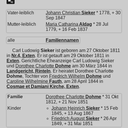
Vater-leiblich
Johann Christian
Sieker
* 1778, + 30
Sep 1847
Mutter-leiblich
Maria Catharina
Aldag
* 28 Jul
1779, + 16 Feb 1837
alle
Familiennamen
Carl Ludowig
Sieker
ist geboren am 27 Oktober 1811
in
Nr.4, Exten
. Er ist getauft am 29 Oktober 1811 in
Exten
. Gerichtliche Eheanzeige Carl Ludowig Sieker
und
Dorothee Charlotte
Dohme
am 30 März 1844 in
Landgericht, Rinteln
. Er heiratet
Dorothee Charlotte
Dohme
, Tochter von
Friedrich Wilhelm
Dohme
und
Caroline Wilhelmine
Fauth
, am 28 April 1844 in
Cosmae et Damiani Kirche, Exten
.
Familie
Dorothee Charlotte
Dohme
* 31 Okt
1812, + 21 Nov 1851
Kinder
Johann Heinrich
Sieker
* 15 Feb
1845, + 13 Aug 1867
Friedrich August
Sieker
* 26 Apr
1849, + 31 Mai 1851