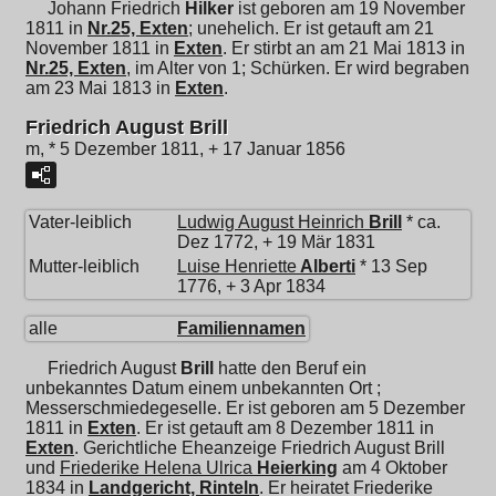
Johann Friedrich
Hilker
ist geboren am 19 November
1811 in
Nr.25, Exten
; unehelich. Er ist getauft am 21
November 1811 in
Exten
. Er stirbt an am 21 Mai 1813 in
Nr.25, Exten
, im Alter von 1; Schürken. Er wird begraben
am 23 Mai 1813 in
Exten
.
Friedrich August Brill
m, * 5 Dezember 1811, + 17 Januar 1856
Vater-leiblich
Ludwig August Heinrich
Brill
* ca.
Dez 1772, + 19 Mär 1831
Mutter-leiblich
Luise Henriette
Alberti
* 13 Sep
1776, + 3 Apr 1834
alle
Familiennamen
Friedrich August
Brill
hatte den Beruf ein
unbekanntes Datum einem unbekannten Ort ;
Messerschmiedegeselle. Er ist geboren am 5 Dezember
1811 in
Exten
. Er ist getauft am 8 Dezember 1811 in
Exten
. Gerichtliche Eheanzeige Friedrich August Brill
und
Friederike Helena Ulrica
Heierking
am 4 Oktober
1834 in
Landgericht, Rinteln
. Er heiratet
Friederike