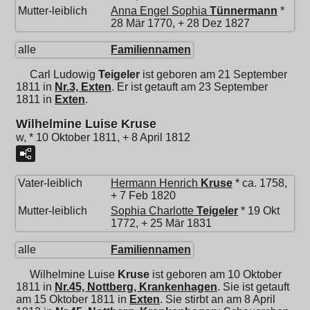
Mutter-leiblich
Anna Engel Sophia
Tünnermann
*
28 Mär 1770, + 28 Dez 1827
alle
Familiennamen
Carl Ludowig
Teigeler
ist geboren am 21 September
1811 in
Nr.3, Exten
. Er ist getauft am 23 September
1811 in
Exten
.
Wilhelmine Luise Kruse
w, * 10 Oktober 1811, + 8 April 1812
Vater-leiblich
Hermann Henrich
Kruse
* ca. 1758,
+ 7 Feb 1820
Mutter-leiblich
Sophia Charlotte
Teigeler
* 19 Okt
1772, + 25 Mär 1831
alle
Familiennamen
Wilhelmine Luise
Kruse
ist geboren am 10 Oktober
1811 in
Nr.45, Nottberg, Krankenhagen
. Sie ist getauft
am 15 Oktober 1811 in
Exten
. Sie stirbt an am 8 April