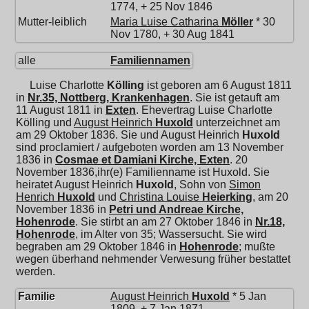
1774, + 25 Nov 1846
Mutter-leiblich
Maria Luise Catharina
Möller
* 30
Nov 1780, + 30 Aug 1841
alle
Familiennamen
Luise Charlotte
Kölling
ist geboren am 6 August 1811
in
Nr.35, Nottberg, Krankenhagen
. Sie ist getauft am
11 August 1811 in
Exten
. Ehevertrag Luise Charlotte
Kölling und
August Heinrich
Huxold
unterzeichnet am
am 29 Oktober 1836. Sie und
August Heinrich
Huxold
sind proclamiert / aufgeboten worden am 13 November
1836 in
Cosmae et Damiani Kirche, Exten
. 20
November 1836,ihr(e) Familienname ist Huxold. Sie
heiratet
August Heinrich
Huxold
, Sohn von
Simon
Henrich
Huxold
und
Christina Louise
Heierking
, am 20
November 1836 in
Petri und Andreae Kirche,
Hohenrode
. Sie stirbt an am 27 Oktober 1846 in
Nr.18,
Hohenrode
, im Alter von 35; Wassersucht. Sie wird
begraben am 29 Oktober 1846 in
Hohenrode
; mußte
wegen überhand nehmender Verwesung früher bestattet
werden.
Familie
August Heinrich
Huxold
* 5 Jan
1809, + 7 Jan 1871