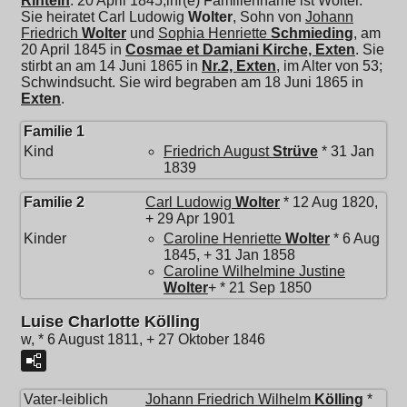
Rinteln
. 20 April 1845,ihr(e) Familienname ist Wolter.
Sie heiratet
Carl Ludowig
Wolter
, Sohn von
Johann
Friedrich
Wolter
und
Sophia Henriette
Schmieding
, am
20 April 1845 in
Cosmae et Damiani Kirche, Exten
. Sie
stirbt an am 14 Juni 1865 in
Nr.2, Exten
, im Alter von 53;
Schwindsucht. Sie wird begraben am 18 Juni 1865 in
Exten
.
Familie 1
Kind
Friedrich August
Strüve
* 31 Jan
1839
Familie 2
Carl Ludowig
Wolter
* 12 Aug 1820,
+ 29 Apr 1901
Kinder
Caroline Henriette
Wolter
* 6 Aug
1845, + 31 Jan 1858
Caroline Wilhelmine Justine
Wolter
+ * 21 Sep 1850
Luise Charlotte Kölling
w, * 6 August 1811, + 27 Oktober 1846
Vater-leiblich
Johann Friedrich Wilhelm
Kölling
*