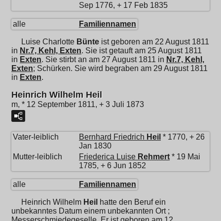
Sep 1776, + 17 Feb 1835
alle
Familiennamen
Luise Charlotte
Bünte
ist geboren am 22 August 1811
in
Nr.7, Kehl, Exten
. Sie ist getauft am 25 August 1811
in
Exten
. Sie stirbt an am 27 August 1811 in
Nr.7, Kehl,
Exten
; Schürken. Sie wird begraben am 29 August 1811
in
Exten
.
Heinrich Wilhelm Heil
m, * 12 September 1811, + 3 Juli 1873
Vater-leiblich
Bernhard Friedrich
Heil
* 1770, + 26
Jan 1830
Mutter-leiblich
Friederica Luise
Rehmert
* 19 Mai
1785, + 6 Jun 1852
alle
Familiennamen
Heinrich Wilhelm
Heil
hatte den Beruf ein
unbekanntes Datum einem unbekannten Ort ;
Messerschmiedegeselle. Er ist geboren am 12