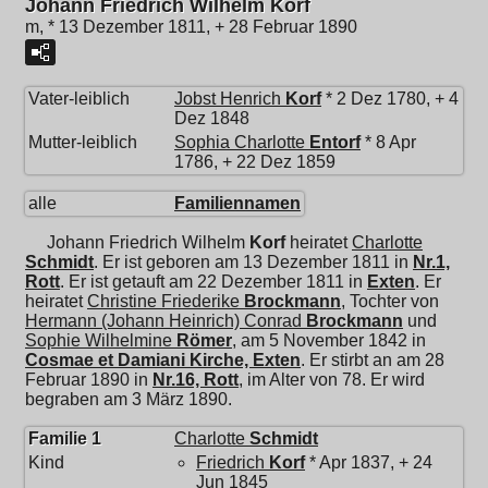
Johann Friedrich Wilhelm Korf
m, * 13 Dezember 1811, + 28 Februar 1890
Vater-leiblich
Jobst Henrich
Korf
* 2 Dez 1780, + 4
Dez 1848
Mutter-leiblich
Sophia Charlotte
Entorf
* 8 Apr
1786, + 22 Dez 1859
alle
Familiennamen
Johann Friedrich Wilhelm
Korf
heiratet
Charlotte
Schmidt
. Er ist geboren am 13 Dezember 1811 in
Nr.1,
Rott
. Er ist getauft am 22 Dezember 1811 in
Exten
. Er
heiratet
Christine Friederike
Brockmann
, Tochter von
Hermann (Johann Heinrich) Conrad
Brockmann
und
Sophie Wilhelmine
Römer
, am 5 November 1842 in
Cosmae et Damiani Kirche, Exten
. Er stirbt an am 28
Februar 1890 in
Nr.16, Rott
, im Alter von 78. Er wird
begraben am 3 März 1890.
Familie 1
Charlotte
Schmidt
Kind
Friedrich
Korf
* Apr 1837, + 24
Jun 1845