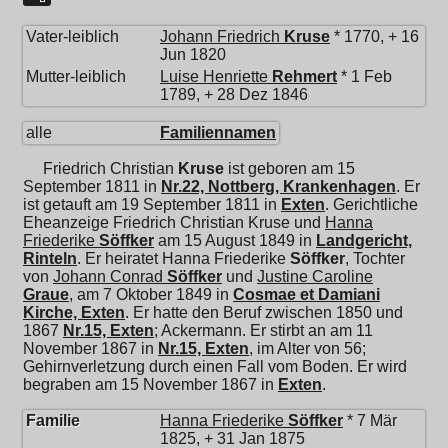
Vater-leiblich
Johann Friedrich
Kruse
* 1770, + 16
Jun 1820
Mutter-leiblich
Luise Henriette
Rehmert
* 1 Feb
1789, + 28 Dez 1846
alle
Familiennamen
Friedrich Christian
Kruse
ist geboren am 15
September 1811 in
Nr.22, Nottberg, Krankenhagen
. Er
ist getauft am 19 September 1811 in
Exten
. Gerichtliche
Eheanzeige Friedrich Christian Kruse und
Hanna
Friederike
Söffker
am 15 August 1849 in
Landgericht,
Rinteln
. Er heiratet
Hanna Friederike
Söffker
, Tochter
von
Johann Conrad
Söffker
und
Justine Caroline
Graue
, am 7 Oktober 1849 in
Cosmae et Damiani
Kirche, Exten
. Er hatte den Beruf zwischen 1850 und
1867
Nr.15, Exten
; Ackermann. Er stirbt an am 11
November 1867 in
Nr.15, Exten
, im Alter von 56;
Gehirnverletzung durch einen Fall vom Boden. Er wird
begraben am 15 November 1867 in
Exten
.
Familie
Hanna Friederike
Söffker
* 7 Mär
1825, + 31 Jan 1875