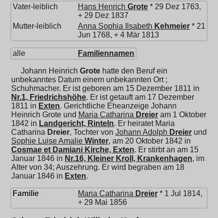
Vater-leiblich
Hans Henrich
Grote
* 29 Dez 1763,
+ 29 Dez 1837
Mutter-leiblich
Anna Sophia Ilsabeth
Kehmeier
* 21
Jun 1768, + 4 Mär 1813
alle
Familiennamen
Johann Heinrich
Grote
hatte den Beruf ein
unbekanntes Datum einem unbekannten Ort ;
Schuhmacher. Er ist geboren am 15 Dezember 1811 in
Nr.1, Friedrichshöhe
. Er ist getauft am 17 Dezember
1811 in
Exten
. Gerichtliche Eheanzeige Johann
Heinrich Grote und
Maria Catharina
Dreier
am 1 Oktober
1842 in
Landgericht, Rinteln
. Er heiratet
Maria
Catharina
Dreier
, Tochter von
Johann Adolph
Dreier
und
Sophie Luise Amalie
Winter
, am 20 Oktober 1842 in
Cosmae et Damiani Kirche, Exten
. Er stirbt an am 15
Januar 1846 in
Nr.16, Kleiner Kroll, Krankenhagen
, im
Alter von 34; Auszehrung. Er wird begraben am 18
Januar 1846 in
Exten
.
Familie
Maria Catharina
Dreier
* 1 Jul 1814,
+ 29 Mai 1856