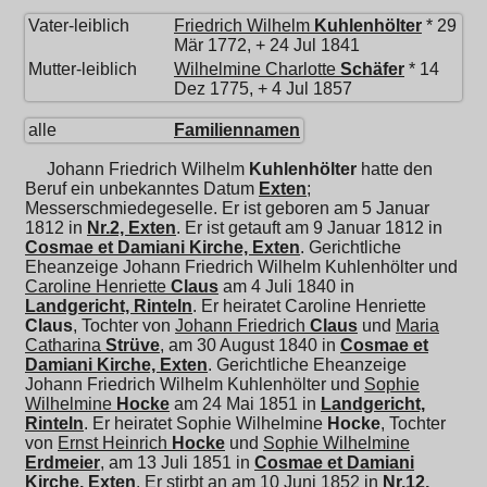
Vater-leiblich
Friedrich Wilhelm
Kuhlenhölter
* 29
Mär 1772, + 24 Jul 1841
Mutter-leiblich
Wilhelmine Charlotte
Schäfer
* 14
Dez 1775, + 4 Jul 1857
alle
Familiennamen
Johann Friedrich Wilhelm
Kuhlenhölter
hatte den
Beruf ein unbekanntes Datum
Exten
;
Messerschmiedegeselle. Er ist geboren am 5 Januar
1812 in
Nr.2, Exten
. Er ist getauft am 9 Januar 1812 in
Cosmae et Damiani Kirche, Exten
. Gerichtliche
Eheanzeige Johann Friedrich Wilhelm Kuhlenhölter und
Caroline Henriette
Claus
am 4 Juli 1840 in
Landgericht, Rinteln
. Er heiratet
Caroline Henriette
Claus
, Tochter von
Johann Friedrich
Claus
und
Maria
Catharina
Strüve
, am 30 August 1840 in
Cosmae et
Damiani Kirche, Exten
. Gerichtliche Eheanzeige
Johann Friedrich Wilhelm Kuhlenhölter und
Sophie
Wilhelmine
Hocke
am 24 Mai 1851 in
Landgericht,
Rinteln
. Er heiratet
Sophie Wilhelmine
Hocke
, Tochter
von
Ernst Heinrich
Hocke
und
Sophie Wilhelmine
Erdmeier
, am 13 Juli 1851 in
Cosmae et Damiani
Kirche, Exten
. Er stirbt an am 10 Juni 1852 in
Nr.12,