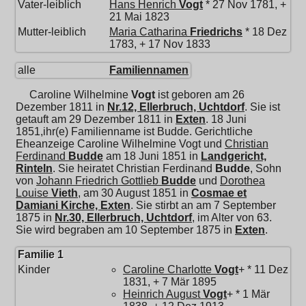
Vater-leiblich
Hans Henrich
Vogt
* 27 Nov 1781, +
21 Mai 1823
Mutter-leiblich
Maria Catharina
Friedrichs
* 18 Dez
1783, + 17 Nov 1833
alle
Familiennamen
Caroline Wilhelmine
Vogt
ist geboren am 26
Dezember 1811 in
Nr.12, Ellerbruch, Uchtdorf
. Sie ist
getauft am 29 Dezember 1811 in
Exten
. 18 Juni
1851,ihr(e) Familienname ist Budde. Gerichtliche
Eheanzeige Caroline Wilhelmine Vogt und
Christian
Ferdinand
Budde
am 18 Juni 1851 in
Landgericht,
Rinteln
. Sie heiratet
Christian Ferdinand
Budde
, Sohn
von
Johann Friedrich Gottlieb
Budde
und
Dorothea
Louise
Vieth
, am 30 August 1851 in
Cosmae et
Damiani Kirche, Exten
. Sie stirbt an am 7 September
1875 in
Nr.30, Ellerbruch, Uchtdorf
, im Alter von 63.
Sie wird begraben am 10 September 1875 in
Exten
.
Familie 1
Kinder
Caroline Charlotte
Vogt
+ * 11 Dez
1831, + 7 Mär 1895
Heinrich August
Vogt
+ * 1 Mär