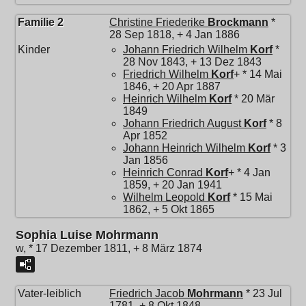
Familie 2
Christine Friederike
Brockmann
*
28 Sep 1818, + 4 Jan 1886
Kinder
Johann Friedrich Wilhelm
Korf
*
28 Nov 1843, + 13 Dez 1843
Friedrich Wilhelm
Korf
+ * 14 Mai
1846, + 20 Apr 1887
Heinrich Wilhelm
Korf
* 20 Mär
1849
Johann Friedrich August
Korf
* 8
Apr 1852
Johann Heinrich Wilhelm
Korf
* 3
Jan 1856
Heinrich Conrad
Korf
+ * 4 Jan
1859, + 20 Jan 1941
Wilhelm Leopold
Korf
* 15 Mai
1862, + 5 Okt 1865
Sophia Luise Mohrmann
w, * 17 Dezember 1811, + 8 März 1874
Vater-leiblich
Friedrich Jacob
Mohrmann
* 23 Jul
1781, + 8 Okt 1848