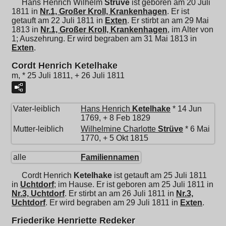
Hans Henrich Wilhelm
Strüve
ist geboren am 20 Juli
1811 in
Nr.1, Großer Kroll, Krankenhagen
. Er ist
getauft am 22 Juli 1811 in
Exten
. Er stirbt an am 29 Mai
1813 in
Nr.1, Großer Kroll, Krankenhagen
, im Alter von
1; Auszehrung. Er wird begraben am 31 Mai 1813 in
Exten
.
Cordt Henrich Ketelhake
m, * 25 Juli 1811, + 26 Juli 1811
Vater-leiblich
Hans Henrich
Ketelhake
* 14 Jun
1769, + 8 Feb 1829
Mutter-leiblich
Wilhelmine Charlotte
Strüve
* 6 Mai
1770, + 5 Okt 1815
alle
Familiennamen
Cordt Henrich
Ketelhake
ist getauft am 25 Juli 1811
in
Uchtdorf
; im Hause. Er ist geboren am 25 Juli 1811 in
Nr.3, Uchtdorf
. Er stirbt an am 26 Juli 1811 in
Nr.3,
Uchtdorf
. Er wird begraben am 29 Juli 1811 in
Exten
.
Friederike Henriette Redeker