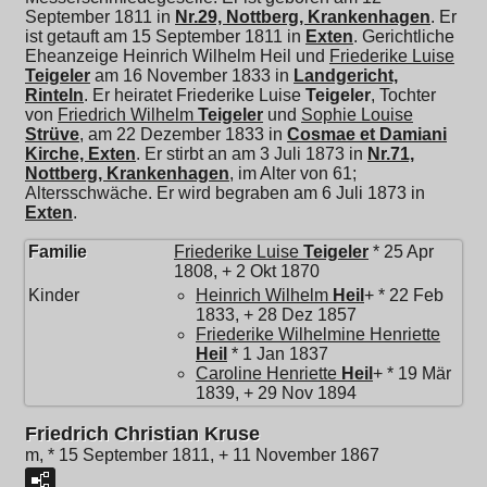
September 1811 in
Nr.29, Nottberg, Krankenhagen
. Er
ist getauft am 15 September 1811 in
Exten
. Gerichtliche
Eheanzeige Heinrich Wilhelm Heil und
Friederike Luise
Teigeler
am 16 November 1833 in
Landgericht,
Rinteln
. Er heiratet
Friederike Luise
Teigeler
, Tochter
von
Friedrich Wilhelm
Teigeler
und
Sophie Louise
Strüve
, am 22 Dezember 1833 in
Cosmae et Damiani
Kirche, Exten
. Er stirbt an am 3 Juli 1873 in
Nr.71,
Nottberg, Krankenhagen
, im Alter von 61;
Altersschwäche. Er wird begraben am 6 Juli 1873 in
Exten
.
Familie
Friederike Luise
Teigeler
* 25 Apr
1808, + 2 Okt 1870
Kinder
Heinrich Wilhelm
Heil
+ * 22 Feb
1833, + 28 Dez 1857
Friederike Wilhelmine Henriette
Heil
* 1 Jan 1837
Caroline Henriette
Heil
+ * 19 Mär
1839, + 29 Nov 1894
Friedrich Christian Kruse
m, * 15 September 1811, + 11 November 1867