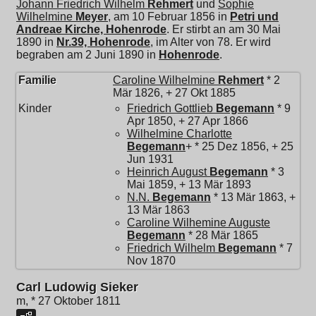
Johann Friedrich Wilhelm
Rehmert
und
Sophie
Wilhelmine
Meyer
, am 10 Februar 1856 in
Petri und
Andreae Kirche, Hohenrode
. Er stirbt an am 30 Mai
1890 in
Nr.39, Hohenrode
, im Alter von 78. Er wird
begraben am 2 Juni 1890 in
Hohenrode
.
Familie
Caroline Wilhelmine
Rehmert
* 2
Mär 1826, + 27 Okt 1885
Kinder
Friedrich Gottlieb
Begemann
* 9
Apr 1850, + 27 Apr 1866
Wilhelmine Charlotte
Begemann
+ * 25 Dez 1856, + 25
Jun 1931
Heinrich August
Begemann
* 3
Mai 1859, + 13 Mär 1893
N.N.
Begemann
* 13 Mär 1863, +
13 Mär 1863
Caroline Wilhemine Auguste
Begemann
* 28 Mär 1865
Friedrich Wilhelm
Begemann
* 7
Nov 1870
Carl Ludowig Sieker
m, * 27 Oktober 1811