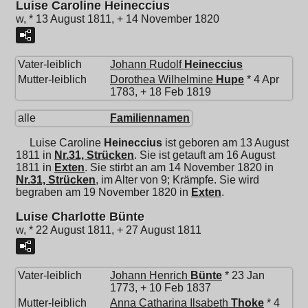
Luise Caroline Heineccius
w, * 13 August 1811, + 14 November 1820
Vater-leiblich
Johann Rudolf
Heineccius
Mutter-leiblich
Dorothea Wilhelmine
Hupe
* 4 Apr
1783, + 18 Feb 1819
alle
Familiennamen
Luise Caroline
Heineccius
ist geboren am 13 August
1811 in
Nr.31, Strücken
. Sie ist getauft am 16 August
1811 in
Exten
. Sie stirbt an am 14 November 1820 in
Nr.31, Strücken
, im Alter von 9; Krämpfe. Sie wird
begraben am 19 November 1820 in
Exten
.
Luise Charlotte Bünte
w, * 22 August 1811, + 27 August 1811
Vater-leiblich
Johann Henrich
Bünte
* 23 Jan
1773, + 10 Feb 1837
Mutter-leiblich
Anna Catharina Ilsabeth
Thoke
* 4