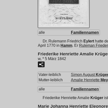
alle
Familiennamen
Dr.
Rulemann Friedrich
Eylert
hatte d
April 1770 in
Hamm
. Er
Ruleman Frieder
Friederike Henriette Amalie Krüge
w, * 5 März 1842
Vater-leiblich
Simon August
Krüge
Mutter-leiblich
Amalie Henriette
Mey
alle
Familiennamen
Friederike Henriette Amalie
Krüger
is
Marie Johanna Henriette Eleonor