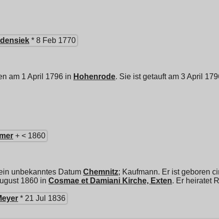
densiek
* 8 Feb 1770
en am 1 April 1796 in
Hohenrode
. Sie ist getauft am 3 April 17
mer
+ < 1860
 ein unbekanntes Datum
Chemnitz
; Kaufmann. Er ist geboren c
August 1860 in
Cosmae et Damiani Kirche, Exten
. Er heiratet
R
Meyer
* 21 Jul 1836