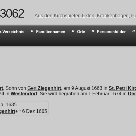
 3062
Aus den Kirchspielen Exten, Krankenhagen, Ho
n-Verzeichnis
Familiennamen
Orte
Personenbilder
rt
, Sohn von
Gert
Ziegenhirt
, am 9 August 1663 in
St. Petri K
74 in
Westendorf
. Sie wird begraben am 1 Februar 1674 in
De
ca. 1635
genhirt
+ * 6 Dez 1665