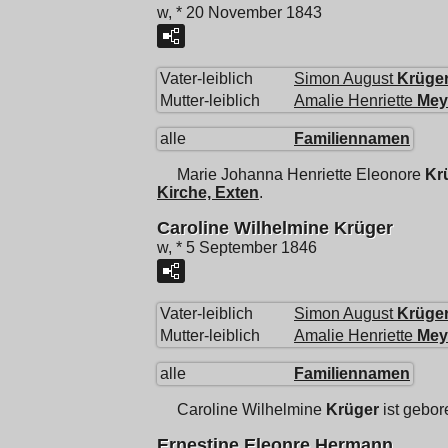
w, * 20 November 1843
Vater-leiblich
Simon August
Krüge
Mutter-leiblich
Amalie Henriette
Mey
alle
Familiennamen
Marie Johanna Henriette Eleonore
Kr
Kirche, Exten
.
Caroline Wilhelmine Krüger
w, * 5 September 1846
Vater-leiblich
Simon August
Krüge
Mutter-leiblich
Amalie Henriette
Mey
alle
Familiennamen
Caroline Wilhelmine
Krüger
ist gebo
Ernestine Eleonre Hermann