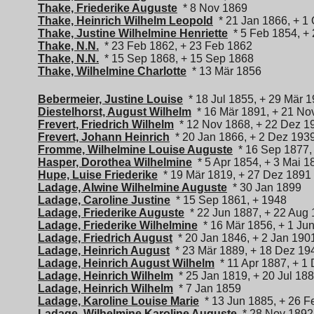
Thake, Friederike Auguste
* 8 Nov 1869
Thake, Heinrich Wilhelm Leopold
* 21 Jan 1866, + 1 
Thake, Justine Wilhelmine Henriette
* 5 Feb 1854, + 
Thake, N.N.
* 23 Feb 1862, + 23 Feb 1862
Thake, N.N.
* 15 Sep 1868, + 15 Sep 1868
Thake, Wilhelmine Charlotte
* 13 Mär 1856
Bebermeier, Justine Louise
* 18 Jul 1855, + 29 Mär 
Diestelhorst, August Wilhelm
* 16 Mär 1891, + 21 No
Frevert, Friedrich Wilhelm
* 12 Nov 1868, + 22 Dez 1
Frevert, Johann Heinrich
* 20 Jan 1866, + 2 Dez 193
Fromme, Wilhelmine Louise Auguste
* 16 Sep 1877, 
Hasper, Dorothea Wilhelmine
* 5 Apr 1854, + 3 Mai 1
Hupe, Luise Friederike
* 19 Mär 1819, + 27 Dez 1891
Ladage, Alwine Wilhelmine Auguste
* 30 Jan 1899
Ladage, Caroline Justine
* 15 Sep 1861, + 1948
Ladage, Friederike Auguste
* 22 Jun 1887, + 22 Aug
Ladage, Friederike Wilhelmine
* 16 Mär 1856, + 1 Ju
Ladage, Friedrich August
* 20 Jan 1846, + 2 Jan 190
Ladage, Heinrich August
* 23 Mär 1889, + 18 Dez 19
Ladage, Heinrich August Wilhelm
* 11 Apr 1887, + 1
Ladage, Heinrich Wilhelm
* 25 Jan 1819, + 20 Jul 18
Ladage, Heinrich Wilhelm
* 7 Jan 1859
Ladage, Karoline Louise Marie
* 13 Jun 1885, + 26 F
Ladage, Wilhelmine Karoline Auguste
* 28 Nov 1892