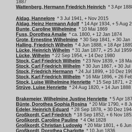
1887
Wattenberg, Hermann Friedrich Heinrich
* 3 Apr 188
Aldag, Hannelore
* 3 Jul 1941, + Nov 2015
Aldag, Heinz Hermann Adolf
* 14 Apr 1934, + 5 Aug 
Bunte, Caroline Wilhelmine
* 10 Mai 1869
Fuss, Dorothea Amalie
* ca. 1800, + 12 Jan 1874
Grote, Ernestine Wilhelmine
* 30 Sep 1841, + 30 Jan
Halling, Friedrich Wilhelm
* 4 Jun 1888, + 18 Apr 188
Lücke, Heinrich Wilhelm
* 31 Jan 1877, + 25 Jul 1959
Lücke, Wilhelm
* 22 Sep 1954, + 14 Dez 1980
Stock, Carl Friedrich Wilhelm
* 23 Nov 1839, + 18 Ma
Stock, Carl Friedrich Wilhelm
* 30 Jun 1867, + 30 Jul
Stock, Friedrich Hermann
* 24 Jul 1899, + 10 Dez 19
Stock, Karl Friedrich Wilhelm
* 16 Mär 1896, + 26 Fe
Stock, Luise Wilhelmine Henriette
* 15 Sep 1871, + 
Strüve, Luise Henriette
* 24 Aug 1820, + 14 Jun 1888
Brakemeier, Wilhelmine Justine Henriette
* 5 Apr 187
Bünte, Dorothea Sophia Rosina
* 20 Mär 1790, + 8 
Edeler, Heinrich Eduard
* 28 Sep 1878, + 30 Dez 194
Großkordt, Carl Friedrich
* 18 Sep 1852, + 6 Nov 185
Großkordt, Caroline Pauline
* 4 Okt 1828
Großkordt, Christian Ludowig
* 20 Mär 1801, + 6 Jun
Großkordt, Dorothea Charlotte
* 10 Jun 1836