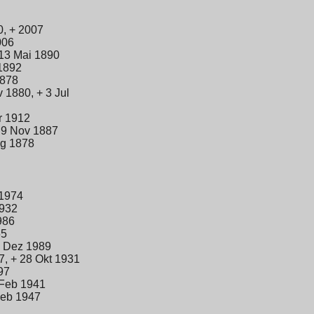
, + 2007
006
 13 Mai 1890
 1892
1878
 1880, + 3 Jul
r 1912
 9 Nov 1887
g 1878
 1974
1932
986
65
2 Dez 1989
, + 28 Okt 1931
97
 Feb 1941
Feb 1947