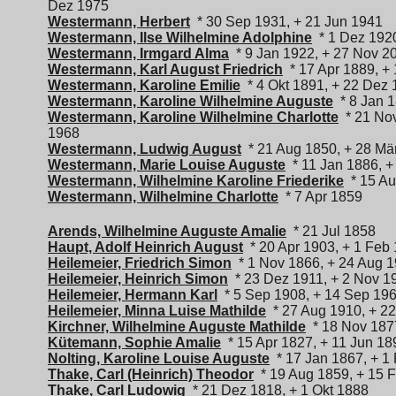
Dez 1975
Westermann, Herbert
* 30 Sep 1931, + 21 Jun 1941
Westermann, Ilse Wilhelmine Adolphine
* 1 Dez 1920
Westermann, Irmgard Alma
* 9 Jan 1922, + 27 Nov 2
Westermann, Karl August Friedrich
* 17 Apr 1889, +
Westermann, Karoline Emilie
* 4 Okt 1891, + 22 Dez
Westermann, Karoline Wilhelmine Auguste
* 8 Jan 
Westermann, Karoline Wilhelmine Charlotte
* 21 Nov
1968
Westermann, Ludwig August
* 21 Aug 1850, + 28 Mä
Westermann, Marie Louise Auguste
* 11 Jan 1886, +
Westermann, Wilhelmine Karoline Friederike
* 15 Au
Westermann, Wilhelmine Charlotte
* 7 Apr 1859
Arends, Wilhelmine Auguste Amalie
* 21 Jul 1858
Haupt, Adolf Heinrich August
* 20 Apr 1903, + 1 Feb
Heilemeier, Friedrich Simon
* 1 Nov 1866, + 24 Aug 
Heilemeier, Heinrich Simon
* 23 Dez 1911, + 2 Nov 1
Heilemeier, Hermann Karl
* 5 Sep 1908, + 14 Sep 19
Heilemeier, Minna Luise Mathilde
* 27 Aug 1910, + 2
Kirchner, Wilhelmine Auguste Mathilde
* 18 Nov 1877
Kütemann, Sophie Amalie
* 15 Apr 1827, + 11 Jun 18
Nolting, Karoline Louise Auguste
* 17 Jan 1867, + 1
Thake, Carl (Heinrich) Theodor
* 19 Aug 1859, + 15 
Thake, Carl Ludowig
* 21 Dez 1818, + 1 Okt 1888