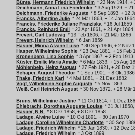
Bünte, Hermann Friedrich Wilhelm
* 23 Nov 1914, + 
Deichmann, Anna Lina Friederike
* 3 Aug 1929, + 21
Deichmann, Friederike Auguste
* 8 Sep 1893, + 12 J
Francks, Albertine Julie
* 24 Mär 1863, + 14 Jan 1864
Francks, Friederike Juliane Franziska
* 16 Jul 1859
Francks, Reinhard Emil
* 23 Apr 1861, + 21 Apr 1864
Frevert, Carl Ludowig
* 13 Feb 1806, + 21 Mär 1866
Frevert, Heinrich Wilhelm
* 6 Jan 1859
Hasper, Minna Alwine Luise
* 30 Sep 1906, + 2 Nov 
Hasper, Wilhelmine Sophie
* 23 Dez 1881, + 15 Feb 
Kronenberg, Lina Sophie
* 3 Apr 1867, + 2 Feb 1913
Küster, Emilie Maria Amalie
* 6 Mär 1833, + 15 Aug 1
Möhlenbein, Heinz August
* 27 Feb 1921, + 28 Dez 
Schaper, August Theodor
* 1 Sep 1901, + 8 Okt 1986
Thake, Friedrich Karl
* 4 Mai 1881, + 21 Dez 1882
Vogt, Wilhelmine Sophie Auguste
* 5 Nov 1863
Weiß, Carl Heinrich August
* 30 Nov 1872, + 28 Mär 
Bruns, Wilhelmine Justine
* 11 Okt 1814, + 1 Dez 18
Ehlebracht, Dorothea Auguste Louise
* 31 Jul 1858,
Hasper, N.N.
* 8 Dez 1858, + 8 Dez 1858
Ladage, Alwine Luise
* 10 Okt 1891, + 30 Jan 1970
Ladage, Caroline Wilhelmine Charlotte
* 30 Sep 1889
Ladage, Friedrich Wilhelm
* 25 Jan 1830, + 12 Dez 1
Ladage, Friedrich Wilhelm
* 3 Okt 1899