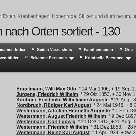
n Exten, Krankenhagen, Hohenrode, Silixen und drum herum, un
nach Orten sortiert - 130
hnamen-Index
Seiten-Verzeichnis
Familiennamen
Orte
ventbilder
Bekannte Personen
Kriminelle Personen
Engelmann, Willi Max Otto
* 14 Mär 1906, + 19 Sep 1
Jürgens, Friedrich Wilhelm
* 29 Okt 1853, + 30 Nov 
Kirchner, Friederike Wilhelmine Auguste
* 29 Aug 18
Nordbruch, Rüdiger Karl August
* 24 Mai 1946, + 8 
Westermann, Adolfine Henriette Auguste
* 1 Sep 18
Westermann, August Friedrich Wilhelm
* 9 Dez 1897
Westermann, Carl Ludwig
* 21 Dez 1813, + 20 Aug 1
Westermann, Friedrich Wilhelm
* 31 Dez 1853, + 28 
Westermann, Heinz Karl August
* 1 Apr 1924, + zw. 