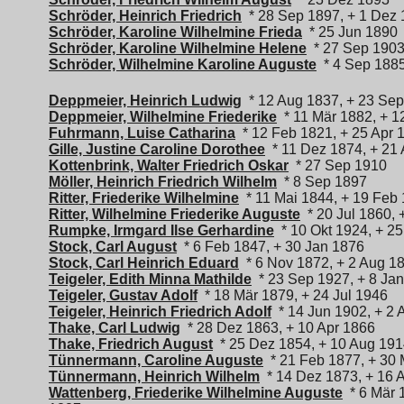
Schröder, Heinrich Friedrich
* 28 Sep 1897, + 1 Dez
Schröder, Karoline Wilhelmine Frieda
* 25 Jun 1890
Schröder, Karoline Wilhelmine Helene
* 27 Sep 1903,
Schröder, Wilhelmine Karoline Auguste
* 4 Sep 1885
Deppmeier, Heinrich Ludwig
* 12 Aug 1837, + 23 Se
Deppmeier, Wilhelmine Friederike
* 11 Mär 1882, + 1
Fuhrmann, Luise Catharina
* 12 Feb 1821, + 25 Apr 
Gille, Justine Caroline Dorothee
* 11 Dez 1874, + 21 
Kottenbrink, Walter Friedrich Oskar
* 27 Sep 1910
Möller, Heinrich Friedrich Wilhelm
* 8 Sep 1897
Ritter, Friederike Wilhelmine
* 11 Mai 1844, + 19 Feb
Ritter, Wilhelmine Friederike Auguste
* 20 Jul 1860, 
Rumpke, Irmgard Ilse Gerhardine
* 10 Okt 1924, + 2
Stock, Carl August
* 6 Feb 1847, + 30 Jan 1876
Stock, Carl Heinrich Eduard
* 6 Nov 1872, + 2 Aug 1
Teigeler, Edith Minna Mathilde
* 23 Sep 1927, + 8 Ja
Teigeler, Gustav Adolf
* 18 Mär 1879, + 24 Jul 1946
Teigeler, Heinrich Friedrich Adolf
* 14 Jun 1902, + 2 
Thake, Carl Ludwig
* 28 Dez 1863, + 10 Apr 1866
Thake, Friedrich August
* 25 Dez 1854, + 10 Aug 19
Tünnermann, Caroline Auguste
* 21 Feb 1877, + 30 
Tünnermann, Heinrich Wilhelm
* 14 Dez 1873, + 16 
Wattenberg, Friederike Wilhelmine Auguste
* 6 Mär 