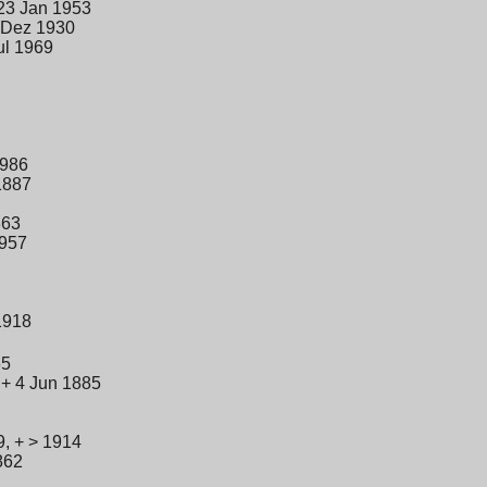
23 Jan 1953
 Dez 1930
ul 1969
1986
1887
863
1957
1918
65
 + 4 Jun 1885
, + > 1914
862