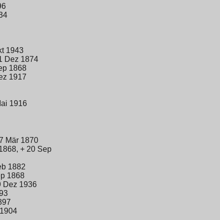
96
34
kt 1943
 1 Dez 1874
ep 1868
ez 1917
Mai 1916
17 Mär 1870
1868, + 20 Sep
eb 1882
ep 1868
9 Dez 1936
893
897
 1904