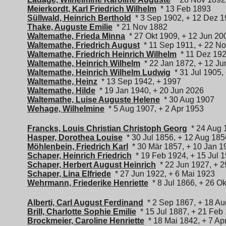
Meierkordt, Karl Friedrich Wilhelm
* 13 Feb 1893
Süllwald, Heinrich Berthold
* 3 Sep 1902, + 12 Dez 
Thake, Auguste Emilie
* 21 Nov 1882
Waltemathe, Frieda Minna
* 27 Okt 1909, + 12 Jun 20
Waltemathe, Friedrich August
* 11 Sep 1911, + 22 N
Waltemathe, Friedrich Heinrich Wilhelm
* 11 Dez 192
Waltemathe, Heinrich Wilhelm
* 22 Jan 1872, + 12 Ju
Waltemathe, Heinrich Wilhelm Ludwig
* 31 Jul 1905,
Waltemathe, Heinz
* 13 Sep 1942, + 1997
Waltemathe, Hilde
* 19 Jan 1940, + 20 Jun 2026
Waltemathe, Luise Auguste Helene
* 30 Aug 1907
Wehage, Wilhelmine
* 5 Aug 1907, + 2 Apr 1953
Francks, Louis Christian Christoph Georg
* 24 Aug 
Hasper, Dorothea Louise
* 30 Jul 1856, + 12 Aug 185
Möhlenbein, Friedrich Karl
* 30 Mär 1857, + 10 Jan 1
Schaper, Heinrich Friedrich
* 19 Feb 1924, + 15 Jul 
Schaper, Herbert August Heinrich
* 22 Jun 1927, + 2
Schaper, Lina Elfriede
* 27 Jun 1922, + 6 Mai 1923
Wehrmann, Friederike Henriette
* 8 Jul 1866, + 26 O
Alberti, Carl August Ferdinand
* 2 Sep 1867, + 18 A
Brill, Charlotte Sophie Emilie
* 15 Jul 1887, + 21 Feb
Brockmeier, Caroline Henriette
* 18 Mai 1842, + 7 Ap