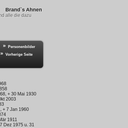
Brand`s Ahnen
d alle die dazu
Personenbilder
Vorherige Seite
968
1858
68, + 30 Mai 1930
Okt 2003
83
, + 7 Jan 1960
874
Mär 1911
27 Dez 1975 u. 31