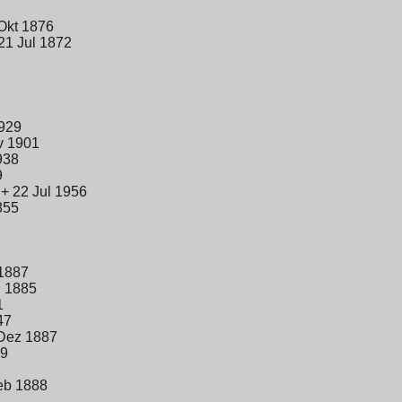
Okt 1876
21 Jul 1872
1929
v 1901
938
9
+ 22 Jul 1956
855
 1887
n 1885
1
47
 Dez 1887
89
eb 1888