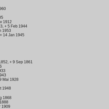
1960
05
ov 1912
3, + 5 Feb 1944
n 1953
 + 14 Jan 1945
1852, + 9 Sep 1861
6
933
1943
9 Mai 1928
kt 1948
ug 1868
 1888
r 1909