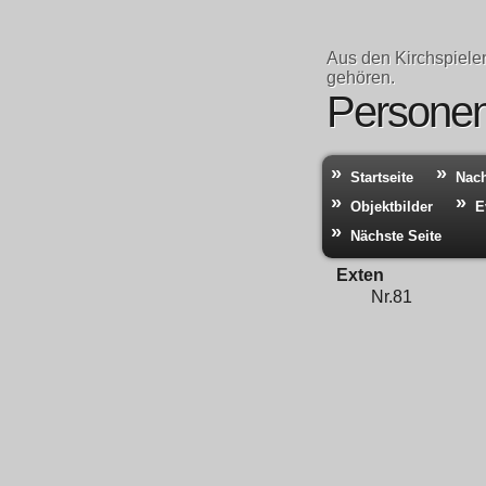
Aus den Kirchspiele
gehören.
Personen 
Startseite
Nac
Objektbilder
E
Nächste Seite
Exten
Nr.81