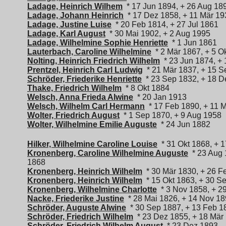
Ladage, Heinrich Wilhem
* 17 Jun 1894, + 26 Aug 18
Ladage, Johann Heinrich
* 17 Dez 1858, + 11 Mär 19
Ladage, Justine Luise
* 20 Feb 1814, + 27 Jul 1861
Ladage, Karl August
* 30 Mai 1902, + 2 Aug 1995
Ladage, Wilhelmine Sophie Henriette
* 1 Jun 1861
Lauterbach, Caroline Wilhelmine
* 2 Mär 1867, + 5 O
Nolting, Heinrich Friedrich Wilhelm
* 23 Jun 1874, +
Prentzel, Heinrich Carl Ludwig
* 21 Mär 1837, + 15 S
Schröder, Friederike Henriette
* 23 Sep 1832, + 18 D
Thake, Friedrich Wilhelm
* 8 Okt 1884
Welsch, Anna Frieda Alwine
* 20 Jan 1913
Welsch, Wilhelm Carl Hermann
* 17 Feb 1890, + 11 
Wolter, Friedrich August
* 1 Sep 1870, + 9 Aug 1958
Wolter, Wilhelmine Emilie Auguste
* 24 Jun 1882
Hilker, Wilhelmine Caroline Louise
* 31 Okt 1868, + 
Kronenberg, Caroline Wilhelmine Auguste
* 23 Aug 
1868
Kronenberg, Heinrich Wilhelm
* 30 Mär 1830, + 26 F
Kronenberg, Heinrich Wilhelm
* 15 Okt 1863, + 30 S
Kronenberg, Wilhelmine Charlotte
* 3 Nov 1858, + 2
Nacke, Friederike Justine
* 28 Mai 1826, + 14 Nov 1
Schröder, Auguste Alwine
* 30 Sep 1887, + 13 Feb 1
Schröder, Friedrich Wilhelm
* 23 Dez 1855, + 18 Mär
Schröder, Friedrich Wilhelm August
* 23 Dez 1893