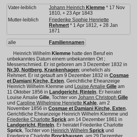
Vater-leiblich
Johann Heinrich
Klemme
* 17 Nov
1810, + 23 Apr 1843
Mutter-leiblich
Friederike Sophie Henriette
Rehmert
* 1 Apr 1812, + 28 Jan
1871
alle
Familiennamen
Heinrich Wilhelm
Klemme
hatte den Beruf ein
unbekanntes Datum einem unbekannten Ort ;
Messerschmied. Er ist geboren am 3 Dezember 1832 in
Nr.30, Nottberg, Krankenhagen
; unehelich als
Rehmert. Er ist getauft am 9 Dezember 1832 in
Cosmae
et Damiani Kirche, Exten
. Gerichtliche Eheanzeige
Heinrich Wilhelm Klemme und
Louise Amalie
Gille
am
11 Oktober 1856 in
Landgericht, Rinteln
. Er heiratet
Louise Amalie
Gille
, Tochter von
Johann Christoph
Gille
und
Caroline Wilhelmine Henriette
Kahle
, am 2
November 1856 in
Cosmae et Damiani Kirche, Exten
.
Gerichtliche Eheanzeige Heinrich Wilhelm Klemme und
Friederike Charlotte
Sprick
am 14 Dezember 1861 in
Landgericht, Rinteln
. Er heiratet
Friederike Charlotte
Sprick
, Tochter von
Heinrich Wilhelm
Sprick
und
Friederice Charlotte
Brockhausen
, am 29 Dezember