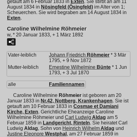
getauft am 6 Februar 1833 in
Exten
. Sie stirbt an am 11
August 1834 in
Nösingfeld (Ösingfeld)
im Alter von 1;
Scheuerchen. Sie wird begraben am 14 August 1834 in
Exten
.
Caroline Wilhelmine Röhmeier
w, * 20 Januar 1833, + 1 März 1892
Vater-leiblich
Johann Friedrich
Röhmeier
* 3 Mär
1795, + 9 Nov 1872
Mutter-leiblich
Ernestine Wilhelmine
Bünte
* 1 Jun
1793, + 3 Jul 1870
alle
Familiennamen
Caroline Wilhelmine
Röhmeier
ist geboren am 20
Januar 1833 in
Nr.42, Nottberg, Krankenhagen
. Sie ist
getauft am 10 Februar 1833 in
Cosmae et Damiani
Kirche, Exten
. Gerichtliche Eheanzeige Caroline
Wilhelmine Röhmeier und
Carl Ludwig
Aldag
am 5
Februar 1859 in
Landgericht, Rinteln
. Sie heiratet
Carl
Ludwig
Aldag
, Sohn von
Heinrich Wilhelm
Aldag
und
Justine Eleonore
Westphal
, am 27 Februar 1859 in