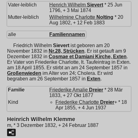
Vater-leiblich
Henrich Wilhelm
Sievert
* 25 Jun
1796, + 3 Mai 1874
Mutter-leiblich
Wilhelmine Charlotte
Nolting
* 20
Aug 1802, + 12 Feb 1883
alle
Familiennamen
Friedrich Wilhelm
Sievert
ist geboren am 20
November 1832 in
Nr.28, Strücken
. Er ist getauft am 9
Dezember 1832 in
Cosmae et Damiani Kirche, Exten
.
Er Vater von Friederike Charlotte, lt. Taufeintrag in Exten.
am 18 April 1855. Er stirbt an am 24 September 1857 in
Großenwieden
im Alter von 24; Cholera. Er wird
begraben am 26 September 1857 in
Exten
.
Familie
Friederike Amalie
Dreier
* 28 Mär
1833, + 27 Okt 1877
Kind
Friederike Charlotte
Dreier
+ * 18
Apr 1855, + 4 Jun 1937
Heinrich Wilhelm Klemme
m, * 3 Dezember 1832, + 24 Februar 1887