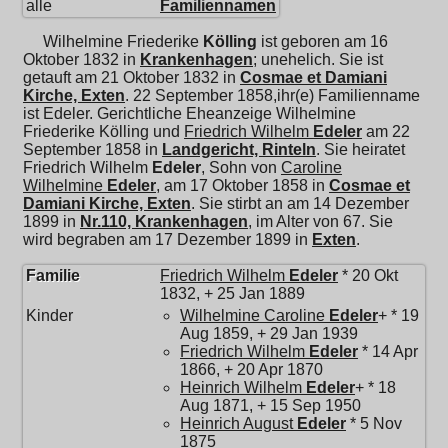
alle
Familiennamen
Wilhelmine Friederike
Kölling
ist geboren am 16
Oktober 1832 in
Krankenhagen
; unehelich. Sie ist
getauft am 21 Oktober 1832 in
Cosmae et Damiani
Kirche, Exten
. 22 September 1858,ihr(e) Familienname
ist Edeler. Gerichtliche Eheanzeige Wilhelmine
Friederike Kölling und
Friedrich Wilhelm
Edeler
am 22
September 1858 in
Landgericht, Rinteln
. Sie heiratet
Friedrich Wilhelm
Edeler
, Sohn von
Caroline
Wilhelmine
Edeler
, am 17 Oktober 1858 in
Cosmae et
Damiani Kirche, Exten
. Sie stirbt an am 14 Dezember
1899 in
Nr.110, Krankenhagen
, im Alter von 67. Sie
wird begraben am 17 Dezember 1899 in
Exten
.
Familie
Friedrich Wilhelm
Edeler
* 20 Okt
1832, + 25 Jan 1889
Kinder
Wilhelmine Caroline
Edeler
+ * 19
Aug 1859, + 29 Jan 1939
Friedrich Wilhelm
Edeler
* 14 Apr
1866, + 20 Apr 1870
Heinrich Wilhelm
Edeler
+ * 18
Aug 1871, + 15 Sep 1950
Heinrich August
Edeler
* 5 Nov
1875