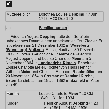
Mutter-leiblich
Dorothea Louise
Depping
* 7 Jun
1792, + 20 Dez 1864
alle
Familiennamen
Friedrich August
Depping
hatte den Beruf ein
unbekanntes Datum einem unbekannten Ort ; Ziegler. Er
ist geboren am 21 Dezember 1832 in
Weseberg
(Wöseberg), Volksen
. Er ist getauft am 30 Dezember
1832 in
Exten
. Gerichtliche Eheanzeige Friedrich
August Depping und
Louise Charlotte
Meier
am 5
November 1864 in
Landgericht, Rinteln
. Er heiratet
Louise Charlotte
Meier
, Tochter von
Hans Henrich
Wilhelm
Meier
und
Christine Eleonore
Rischmüller
, am
20 November 1864 in
Cosmae et Damiani Kirche,
Exten
. Er stirbt an am 18 Juli 1882 in
Saalfeld
im Alter
von 49.
Familie
Louise Charlotte
Meier
* 10 Okt
1840, + 31 Jan 1934
Kinder
Heinrich August
Depping
+ * 23
Aug 1861, + 14 Mär 1936