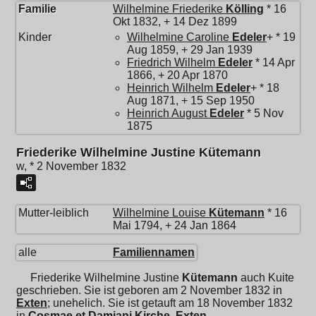
Familie
Wilhelmine Friederike
Kölling
* 16
Okt 1832, + 14 Dez 1899
Kinder
Wilhelmine Caroline
Edeler
+ * 19
Aug 1859, + 29 Jan 1939
Friedrich Wilhelm
Edeler
* 14 Apr
1866, + 20 Apr 1870
Heinrich Wilhelm
Edeler
+ * 18
Aug 1871, + 15 Sep 1950
Heinrich August
Edeler
* 5 Nov
1875
Friederike Wilhelmine Justine Kütemann
w, * 2 November 1832
Mutter-leiblich
Wilhelmine Louise
Kütemann
* 16
Mai 1794, + 24 Jan 1864
alle
Familiennamen
Friederike Wilhelmine Justine
Kütemann
auch Kuite
geschrieben. Sie ist geboren am 2 November 1832 in
Exten
; unehelich. Sie ist getauft am 18 November 1832
in
Cosmae et Damiani Kirche, Exten
.