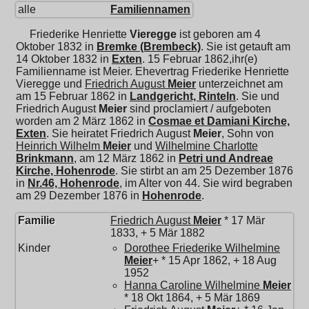
alle
Familiennamen
Friederike Henriette
Vieregge
ist geboren am 4
Oktober 1832 in
Bremke (Brembeck)
. Sie ist getauft am
14 Oktober 1832 in
Exten
. 15 Februar 1862,ihr(e)
Familienname ist Meier. Ehevertrag Friederike Henriette
Vieregge und
Friedrich August
Meier
unterzeichnet am
am 15 Februar 1862 in
Landgericht, Rinteln
. Sie und
Friedrich August
Meier
sind proclamiert / aufgeboten
worden am 2 März 1862 in
Cosmae et Damiani Kirche,
Exten
. Sie heiratet
Friedrich August
Meier
, Sohn von
Heinrich Wilhelm
Meier
und
Wilhelmine Charlotte
Brinkmann
, am 12 März 1862 in
Petri und Andreae
Kirche, Hohenrode
. Sie stirbt an am 25 Dezember 1876
in
Nr.46, Hohenrode
, im Alter von 44. Sie wird begraben
am 29 Dezember 1876 in
Hohenrode
.
Familie
Friedrich August
Meier
* 17 Mär
1833, + 5 Mär 1882
Kinder
Dorothee Friederike Wilhelmine
Meier
+ * 15 Apr 1862, + 18 Aug
1952
Hanna Caroline Wilhelmine
Meier
* 18 Okt 1864, + 5 Mär 1869