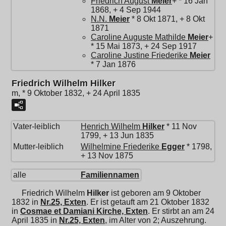
Friedrich August
Meier
+ * 16 Jan
1868, + 4 Sep 1944
N.N.
Meier
* 8 Okt 1871, + 8 Okt
1871
Caroline Auguste Mathilde
Meier
+
* 15 Mai 1873, + 24 Sep 1917
Caroline Justine Friederike
Meier
* 7 Jan 1876
Friedrich Wilhelm Hilker
m, * 9 Oktober 1832, + 24 April 1835
Vater-leiblich
Henrich Wilhelm
Hilker
* 11 Nov
1799, + 13 Jun 1835
Mutter-leiblich
Wilhelmine Friederike
Egger
* 1798,
+ 13 Nov 1875
alle
Familiennamen
Friedrich Wilhelm
Hilker
ist geboren am 9 Oktober
1832 in
Nr.25, Exten
. Er ist getauft am 21 Oktober 1832
in
Cosmae et Damiani Kirche, Exten
. Er stirbt an am 24
April 1835 in
Nr.25, Exten
, im Alter von 2; Auszehrung.