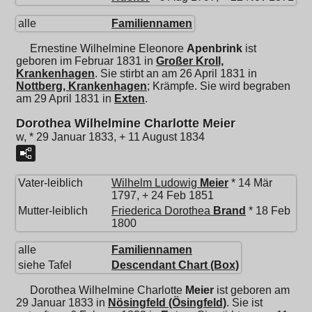
alle
Familiennamen
Ernestine Wilhelmine Eleonore
Apenbrink
ist
geboren im Februar 1831 in
Großer Kroll,
Krankenhagen
. Sie stirbt an am 26 April 1831 in
Nottberg, Krankenhagen
; Krämpfe. Sie wird begraben
am 29 April 1831 in
Exten
.
Dorothea Wilhelmine Charlotte Meier
w, * 29 Januar 1833, + 11 August 1834
Vater-leiblich
Wilhelm Ludowig
Meier
* 14 Mär
1797, + 24 Feb 1851
Mutter-leiblich
Friederica Dorothea
Brand
* 18 Feb
1800
alle
Familiennamen
siehe Tafel
Descendant Chart (Box)
Dorothea Wilhelmine Charlotte
Meier
ist geboren am
29 Januar 1833 in
Nösingfeld (Ösingfeld)
. Sie ist