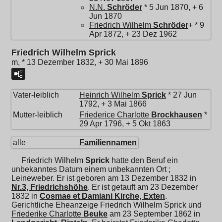
N.N.
Schröder
* 5 Jun 1870, + 6
Jun 1870
Friedrich Wilhelm
Schröder
+ * 9
Apr 1872, + 23 Dez 1962
Friedrich Wilhelm Sprick
m, * 13 Dezember 1832, + 30 Mai 1896
Vater-leiblich
Heinrich Wilhelm
Sprick
* 27 Jun
1792, + 3 Mai 1866
Mutter-leiblich
Friederice Charlotte
Brockhausen
*
29 Apr 1796, + 5 Okt 1863
alle
Familiennamen
Friedrich Wilhelm
Sprick
hatte den Beruf ein
unbekanntes Datum einem unbekannten Ort ;
Leineweber. Er ist geboren am 13 Dezember 1832 in
Nr.3, Friedrichshöhe
. Er ist getauft am 23 Dezember
1832 in
Cosmae et Damiani Kirche, Exten
.
Gerichtliche Eheanzeige Friedrich Wilhelm Sprick und
Friederike Charlotte
Beuke
am 23 September 1862 in