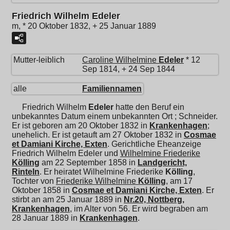
Friedrich Wilhelm Edeler
m, * 20 Oktober 1832, + 25 Januar 1889
Mutter-leiblich
Caroline Wilhelmine
Edeler
* 12
Sep 1814, + 24 Sep 1844
alle
Familiennamen
Friedrich Wilhelm
Edeler
hatte den Beruf ein
unbekanntes Datum einem unbekannten Ort ; Schneider.
Er ist geboren am 20 Oktober 1832 in
Krankenhagen
;
unehelich. Er ist getauft am 27 Oktober 1832 in
Cosmae
et Damiani Kirche, Exten
. Gerichtliche Eheanzeige
Friedrich Wilhelm Edeler und
Wilhelmine Friederike
Kölling
am 22 September 1858 in
Landgericht,
Rinteln
. Er heiratet
Wilhelmine Friederike
Kölling
,
Tochter von
Friederike Wilhelmine
Kölling
, am 17
Oktober 1858 in
Cosmae et Damiani Kirche, Exten
. Er
stirbt an am 25 Januar 1889 in
Nr.20, Nottberg,
Krankenhagen
, im Alter von 56. Er wird begraben am
28 Januar 1889 in
Krankenhagen
.