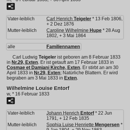
Vater-leiblich
Carl Henrich
Teigeler
* 13 Feb 1806,
+ 2 Dez 1876
Mutter-leiblich
Caroline Wilhelmine
Hupe
* 28 Aug
1802, + 3 Mai 1864
alle
Familiennamen
Carl Ludwig
Teigeler
ist geboren am 8 Februar 1833
in
Nr.29, Exten
. Er ist getauft am 17 Februar 1833 in
Cosmae et Damiani Kirche, Exten
. Er stirbt an am 30
April 1833 in
Nr.29, Exten
; Natürliche Blattern. Er wird
begraben am 3 Mai 1833 in
Exten
.
Wilhelmine Louise Entorf
w, * 16 Februar 1833
Vater-leiblich
Johann Henrich
Entorf
* 22 Jun
1791, + 12 Feb 1835
Mutter-leiblich
Sophia Luise Henriette
Mengersen
*
9 Jan 1804, + 29 Nov 1863