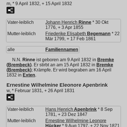
m, * 9 April 1832, + 15 April 1832
Vater-leiblich
Johann Henrich
Rinne
* 30 Okt
1776, + 3 Apr 1855
Mutter-leiblich
Friederike Elisabeth
Begemann
* 22
Mär 1799, + 17 Feb 1861
alle
Familiennamen
N.N.
Rinne
ist geboren am 9 April 1832 in
Bremke
(Brembeck)
. Er stirbt an am 15 April 1832 in
Bremke
(Brembeck)
; Krämpfe. Er wird begraben am 16 April
1832 in
Exten
.
Ernestine Wilhelmine Eleonore Apenbrink
w, * Februar 1831, + 26 April 1831
Vater-leiblich
Hans Henrich
Apenbrink
* 8 Sep
1781, + 23 Dez 1847
Mutter-leiblich
Ernestine Wilhelmine Leonore
Hücker
* 9 Aug 1797, + 22 Nov 1871