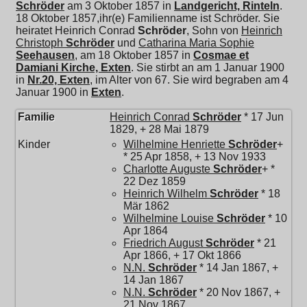
Schröder
am 3 Oktober 1857 in
Landgericht, Rinteln
.
18 Oktober 1857,ihr(e) Familienname ist Schröder. Sie
heiratet
Heinrich Conrad
Schröder
, Sohn von
Heinrich
Christoph
Schröder
und
Catharina Maria Sophie
Seehausen
, am 18 Oktober 1857 in
Cosmae et
Damiani Kirche, Exten
. Sie stirbt an am 1 Januar 1900
in
Nr.20, Exten
, im Alter von 67. Sie wird begraben am 4
Januar 1900 in
Exten
.
Familie
Heinrich Conrad
Schröder
* 17 Jun
1829, + 28 Mai 1879
Kinder
Wilhelmine Henriette
Schröder
+
* 25 Apr 1858, + 13 Nov 1933
Charlotte Auguste
Schröder
+ *
22 Dez 1859
Heinrich Wilhelm
Schröder
* 18
Mär 1862
Wilhelmine Louise
Schröder
* 10
Apr 1864
Friedrich August
Schröder
* 21
Apr 1866, + 17 Okt 1866
N.N.
Schröder
* 14 Jan 1867, +
14 Jan 1867
N.N.
Schröder
* 20 Nov 1867, +
21 Nov 1867