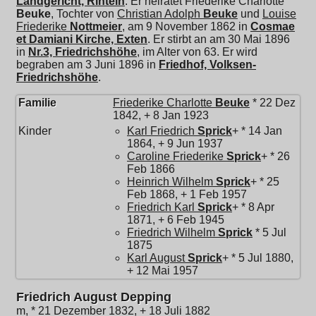
Landgericht, Rinteln
. Er heiratet
Friederike Charlotte
Beuke
, Tochter von
Christian Adolph
Beuke
und
Louise
Friederike
Nottmeier
, am 9 November 1862 in
Cosmae
et Damiani Kirche, Exten
. Er stirbt an am 30 Mai 1896
in
Nr.3, Friedrichshöhe
, im Alter von 63. Er wird
begraben am 3 Juni 1896 in
Friedhof, Volksen-
Friedrichshöhe
.
Familie
Friederike Charlotte
Beuke
* 22 Dez
1842, + 8 Jan 1923
Kinder
Karl Friedrich
Sprick
+ * 14 Jan
1864, + 9 Jun 1937
Caroline Friederike
Sprick
+ * 26
Feb 1866
Heinrich Wilhelm
Sprick
+ * 25
Feb 1868, + 1 Feb 1957
Friedrich Karl
Sprick
+ * 8 Apr
1871, + 6 Feb 1945
Friedrich Wilhelm
Sprick
* 5 Jul
1875
Karl August
Sprick
+ * 5 Jul 1880,
+ 12 Mai 1957
Friedrich August Depping
m, * 21 Dezember 1832, + 18 Juli 1882