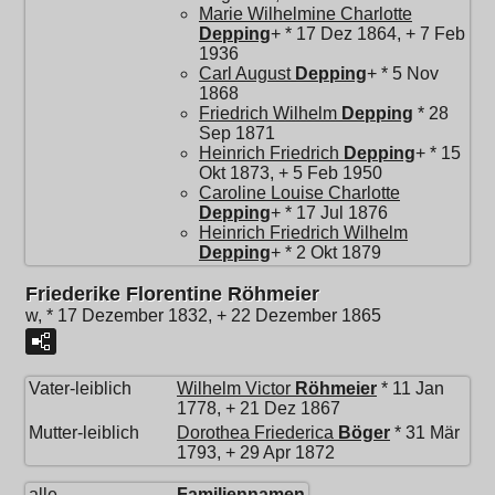
Marie Wilhelmine Charlotte
Depping
+ * 17 Dez 1864, + 7 Feb
1936
Carl August
Depping
+ * 5 Nov
1868
Friedrich Wilhelm
Depping
* 28
Sep 1871
Heinrich Friedrich
Depping
+ * 15
Okt 1873, + 5 Feb 1950
Caroline Louise Charlotte
Depping
+ * 17 Jul 1876
Heinrich Friedrich Wilhelm
Depping
+ * 2 Okt 1879
Friederike Florentine Röhmeier
w, * 17 Dezember 1832, + 22 Dezember 1865
Vater-leiblich
Wilhelm Victor
Röhmeier
* 11 Jan
1778, + 21 Dez 1867
Mutter-leiblich
Dorothea Friederica
Böger
* 31 Mär
1793, + 29 Apr 1872
alle
Familiennamen