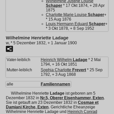
Wilhelmine Justine Louise
Schaper
* 17 Okt 1874, + 28 Apr
1875
Charlotte Marie Louise
Schaper
+
* 15 Aug 1876
Louis Hermann Eduard
Schaper
+
* 3 Okt 1878, + 8 Sep 1952
Wilhelmine Henriette Ladage
w, * 5 Dezember 1832, + 1 Januar 1900
Vater-leiblich
Heinrich Wilhelm
Ladage
* 2 Mai
1794, + 16 Okt 1851
Mutter-leiblich
Sophia Charlotte
Frevert
* 25 Sep
1792, + 3 Aug 1868
alle
Familiennamen
Wilhelmine Henriette
Ladage
ist geboren am 5
Dezember 1832 in
Nr.5, Oberer Eisenhammer, Exten
.
Sie ist getauft am 23 Dezember 1832 in
Cosmae et
Damiani Kirche, Exten
. Gerichtliche Eheanzeige
Wilhelmine Henriette Ladage und
Heinrich Conrad