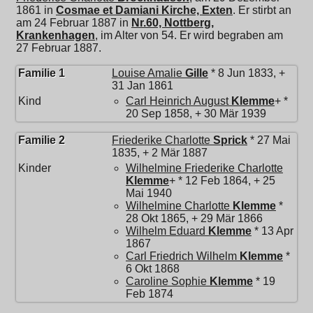
1861 in
Cosmae et Damiani Kirche, Exten
. Er stirbt an
am 24 Februar 1887 in
Nr.60, Nottberg,
Krankenhagen
, im Alter von 54. Er wird begraben am
27 Februar 1887.
Familie 1
Louise Amalie
Gille
* 8 Jun 1833, +
31 Jan 1861
Kind
Carl Heinrich August
Klemme
+ *
20 Sep 1858, + 30 Mär 1939
Familie 2
Friederike Charlotte
Sprick
* 27 Mai
1835, + 2 Mär 1887
Kinder
Wilhelmine Friederike Charlotte
Klemme
+ * 12 Feb 1864, + 25
Mai 1940
Wilhelmine Charlotte
Klemme
*
28 Okt 1865, + 29 Mär 1866
Wilhelm Eduard
Klemme
* 13 Apr
1867
Carl Friedrich Wilhelm
Klemme
*
6 Okt 1868
Caroline Sophie
Klemme
* 19
Feb 1874