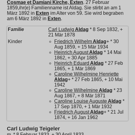
Cosmae et Damiani Kirche, Exten
. 27 Februar
1859,ihr(e) Familienname ist Aldag. Sie stirbt an am 1
März 1892 in
Exten
im Alter von 59. Sie wird begraben
am 6 März 1892 in
Exten
.
Familie
Carl Ludwig
Aldag
* 8 Sep 1832, +
21 Mär 1878
Kinder
Friedrich Wilhelm
Aldag
+ * 30
Aug 1859, + 15 Mär 1934
Heinrich August
Aldag
* 14 Mai
1862, + 30 Apr 1885
Heinrich Eduard
Aldag
* 27 Feb
1865, + 1 Mär 1869
Caroline Wilhelmine Henriette
Aldag
+ * 27 Feb 1865, + 10 Mai
1942
Caroline Wilhelmine
Aldag
* 23
Aug 1867, + 8 Mär 1871
Caroline Louise Auguste
Aldag
*
17 Sep 1870, + 1 Mär 1932
Friedrich August
Aldag
+ * 21 Jul
1874, + 16 Jan 1962
Carl Ludwig Teigeler
m, * 8 Februar 1833, + 30 April 1833