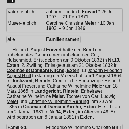
Vater-leiblich
Johann Friedrich
Frevert
* 26 Jul
1797, + 21 Feb 1871
Mutter-leiblich
Caroline Christine
Meier
* 10 Jan
1803, + 9 Jan 1846
alle
Familiennamen
Heinrich August
Frevert
hatte den Beruf ein
unbekanntes Datum einem unbekannten Ort ;
Hufschmied. Er ist geboren am 9 Oktober 1832 in
Nr.19,
Exten
; 2. Zwilling. Er ist getauft am 21 Oktober 1832 in
Cosmae et Damiani Kirche, Exten
. Er
Johann Friedrich
August
Brill
Erklärung der Vaterschaft am 1 August 1864
in
Justizamt, Rinteln
. Gerichtliche Eheanzeige Heinrich
August Frevert und
Catharine Wilhelmine
Meier
am 18
März 1865 in
Landgericht, Rinteln
. Er heiratet
Catharine Wilhelmine
Meier
, Tochter von
Carl Ludwig
Meier
und
Christine Wilhelmine
Rehling
, am 23 April
1865 in
Cosmae et Damiani Kirche, Exten
. Er stirbt an
am 2 Januar 1881 in
Nr.94, Exten
, im Alter von 48. Er
wird begraben am 6 Januar 1881 in
Exten
.
Familie 1
Friederike Wilhelmine Charlotte
Brill