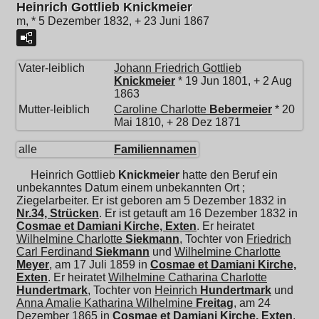
Heinrich Gottlieb Knickmeier
m, * 5 Dezember 1832, + 23 Juni 1867
Vater-leiblich
Johann Friedrich Gottlieb
Knickmeier
* 19 Jun 1801, + 2 Aug
1863
Mutter-leiblich
Caroline Charlotte
Bebermeier
* 20
Mai 1810, + 28 Dez 1871
alle
Familiennamen
Heinrich Gottlieb
Knickmeier
hatte den Beruf ein
unbekanntes Datum einem unbekannten Ort ;
Ziegelarbeiter. Er ist geboren am 5 Dezember 1832 in
Nr.34, Strücken
. Er ist getauft am 16 Dezember 1832 in
Cosmae et Damiani Kirche, Exten
. Er heiratet
Wilhelmine Charlotte
Siekmann
, Tochter von
Friedrich
Carl Ferdinand
Siekmann
und
Wilhelmine Charlotte
Meyer
, am 17 Juli 1859 in
Cosmae et Damiani Kirche,
Exten
. Er heiratet
Wilhelmine Catharina Charlotte
Hundertmark
, Tochter von
Heinrich
Hundertmark
und
Anna Amalie Katharina Wilhelmine
Freitag
, am 24
Dezember 1865 in
Cosmae et Damiani Kirche, Exten
.