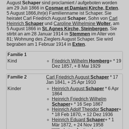
August
Schaper
sind proclamiert / aufgeboten worden
am 29 Juli 1866 in
Cosmae et Damiani Kirche, Exten
.
5 August 1866,ihr(e) Familienname ist Schaper. Sie
heiratet
Carl Friedrich August
Schaper
, Sohn von
Carl
Heinrich
Schaper
und
Caroline Wilhelmine
Wolter
, am
5 August 1866 in
St. Agnes Kirche, Steinbergen
. Sie
stirbt an am 28 Januar 1914 in
Stemmen
im Alter von
81; Wohnung des Zieglers August Schaper. Sie wird
begraben am 1 Februar 1914 in
Exten
.
Familie 1
Kind
Friedrich Wilhelm
Homberg
+ * 19
Dez 1857, + 8 Mai 1929
Familie 2
Carl Friedrich August
Schaper
* 17
Jan 1841, + 25 Apr 1910
Kinder
Heinrich August
Schaper
* 6 Apr
1864
Heinrich Friedrich Wilhelm
Schaper
+ * 16 Sep 1867
Heinrich Adolf Theodor
Schaper
+
* 18 Feb 1870, + 12 Dez 1936
Heinrich Eduard
Schaper
+ * 1
Mär 1872, + 24 Nov 1958