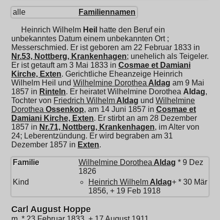
alle
Familiennamen
Heinrich Wilhelm
Heil
hatte den Beruf ein
unbekanntes Datum einem unbekannten Ort ;
Messerschmied. Er ist geboren am 22 Februar 1833 in
Nr.53, Nottberg, Krankenhagen
; unehelich als Teigeler.
Er ist getauft am 3 Mai 1833 in
Cosmae et Damiani
Kirche, Exten
. Gerichtliche Eheanzeige Heinrich
Wilhelm Heil und
Wilhelmine Dorothea
Aldag
am 9 Mai
1857 in
Rinteln
. Er heiratet
Wilhelmine Dorothea
Aldag
,
Tochter von
Friedrich Wilhelm
Aldag
und
Wilhelmine
Dorothea
Ossenkop
, am 14 Juni 1857 in
Cosmae et
Damiani Kirche, Exten
. Er stirbt an am 28 Dezember
1857 in
Nr.71, Nottberg, Krankenhagen
, im Alter von
24; Leberentzündung. Er wird begraben am 31
Dezember 1857 in
Exten
.
Familie
Wilhelmine Dorothea
Aldag
* 9 Dez
1826
Kind
Heinrich Wilhelm
Aldag
+ * 30 Mär
1856, + 19 Feb 1918
Carl August Hoppe
m, * 23 Februar 1833, + 17 August 1911