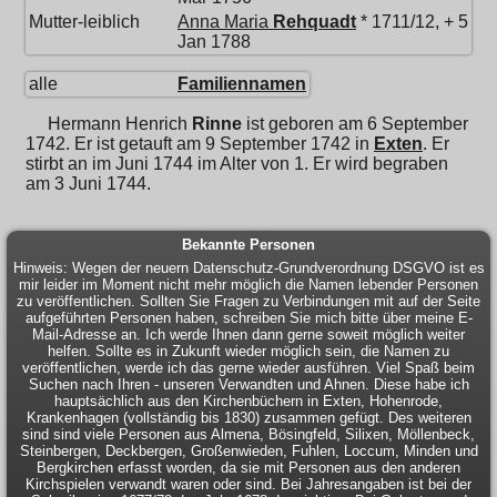
Mutter-leiblich
Anna Maria
Rehquadt
* 1711/12, + 5
Jan 1788
alle
Familiennamen
Hermann Henrich
Rinne
ist geboren am 6 September
1742. Er ist getauft am 9 September 1742 in
Exten
. Er
stirbt an im Juni 1744 im Alter von 1. Er wird begraben
am 3 Juni 1744.
Bekannte Personen
Hinweis: Wegen der neuern Datenschutz-Grundverordnung DSGVO ist es
mir leider im Moment nicht mehr möglich die Namen lebender Personen
zu veröffentlichen. Sollten Sie Fragen zu Verbindungen mit auf der Seite
aufgeführten Personen haben, schreiben Sie mich bitte über meine E-
Mail-Adresse an. Ich werde Ihnen dann gerne soweit möglich weiter
helfen. Sollte es in Zukunft wieder möglich sein, die Namen zu
veröffentlichen, werde ich das gerne wieder ausführen. Viel Spaß beim
Suchen nach Ihren - unseren Verwandten und Ahnen. Diese habe ich
hauptsächlich aus den Kirchenbüchern in Exten, Hohenrode,
Krankenhagen (vollständig bis 1830) zusammen gefügt. Des weiteren
sind sind viele Personen aus Almena, Bösingfeld, Silixen, Möllenbeck,
Steinbergen, Deckbergen, Großenwieden, Fuhlen, Loccum, Minden und
Bergkirchen erfasst worden, da sie mit Personen aus den anderen
Kirchspielen verwandt waren oder sind. Bei Jahresangaben ist bei der