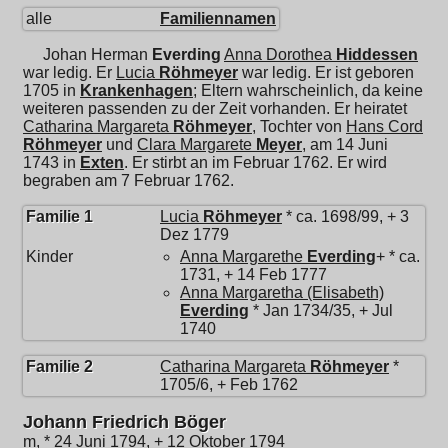
alle
Familiennamen
Johan Herman
Everding
Anna Dorothea
Hiddessen
war ledig. Er
Lucia
Röhmeyer
war ledig. Er ist geboren
1705 in
Krankenhagen
; Eltern wahrscheinlich, da keine
weiteren passenden zu der Zeit vorhanden. Er heiratet
Catharina Margareta
Röhmeyer
, Tochter von
Hans Cord
Röhmeyer
und
Clara Margarete
Meyer
, am 14 Juni
1743 in
Exten
. Er stirbt an im Februar 1762. Er wird
begraben am 7 Februar 1762.
Familie 1
Lucia
Röhmeyer
* ca. 1698/99, + 3
Dez 1779
Kinder
Anna Margarethe
Everding
+ * ca.
1731, + 14 Feb 1777
Anna Margaretha (Elisabeth)
Everding
* Jan 1734/35, + Jul
1740
Familie 2
Catharina Margareta
Röhmeyer
*
1705/6, + Feb 1762
Johann Friedrich Böger
m, * 24 Juni 1794, + 12 Oktober 1794