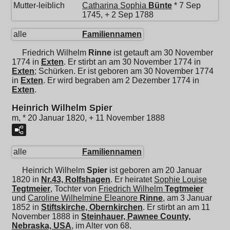
Mutter-leiblich
Catharina Sophia
Bünte
* 7 Sep
1745, + 2 Sep 1788
alle
Familiennamen
Friedrich Wilhelm
Rinne
ist getauft am 30 November
1774 in
Exten
. Er stirbt an am 30 November 1774 in
Exten
; Schürken. Er ist geboren am 30 November 1774
in
Exten
. Er wird begraben am 2 Dezember 1774 in
Exten
.
Heinrich Wilhelm Spier
m, * 20 Januar 1820, + 11 November 1888
alle
Familiennamen
Heinrich Wilhelm
Spier
ist geboren am 20 Januar
1820 in
Nr.43, Rolfshagen
. Er heiratet
Sophie Louise
Tegtmeier
, Tochter von
Friedrich Wilhelm
Tegtmeier
und
Caroline Wilhelmine Eleanore
Rinne
, am 3 Januar
1852 in
Stiftskirche, Obernkirchen
. Er stirbt an am 11
November 1888 in
Steinhauer, Pawnee County,
Nebraska, USA
, im Alter von 68.