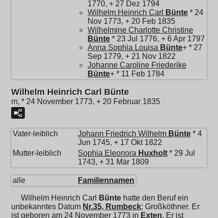
1770, + 27 Dez 1794
Wilhelm Heinrich Carl
Bünte
* 24
Nov 1773, + 20 Feb 1835
Wilhelmine Charlotte Christine
Bünte
* 23 Jul 1776, + 6 Apr 1797
Anna Sophia Louisa
Bünte
+ * 27
Sep 1779, + 21 Nov 1822
Johanne Caroline Friederike
Bünte
+ * 11 Feb 1784
Wilhelm Heinrich Carl Bünte
m, * 24 November 1773, + 20 Februar 1835
Vater-leiblich
Johann Friedrich Wilhelm
Bünte
* 4
Jun 1745, + 17 Okt 1822
Mutter-leiblich
Sophia Eleonora
Huxholt
* 29 Jul
1743, + 31 Mär 1809
alle
Familiennamen
Wilhelm Heinrich Carl
Bünte
hatte den Beruf ein
unbekanntes Datum
Nr.35, Rumbeck
; Großköthner. Er
ist geboren am 24 November 1773 in
Exten
. Er ist