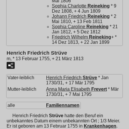
Mai 1806
Sophia Charlotte
Reineking
* 9
Dez 1808, + 4 Jun 1809
Johann Friedrich
Reineking
* 2
Mai 1810, + 13 Feb 1811
Sophia Caroline
Reineking
* 21
Jan 1812, + 5 Dez 1812
Friedrich Wilhelm
Reineking
+ *
14 Dez 1813, + 22 Jan 1899
Henrich Friedrich Strüve
m, * 13 Februar 1755, + 21 März 1813
Vater-leiblich
Henrich Friedrich
Strüve
* Jan
1730/31, + 17 Mär 1795
Mutter-leiblich
Anna Maria Elisabeth
Frevert
* Mär
1730/31, + 7 Mai 1795
alle
Familiennamen
Henrich Friedrich
Strüve
hatte den Beruf ein
unbekanntes Datum einem unbekannten Ort ; 1/3 Meier.
Er ist geboren am 13 Februar 1755 in
Krankenhagen
.