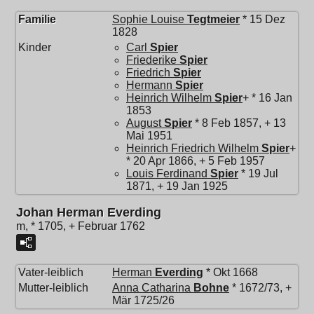
Familie
Sophie Louise
Tegtmeier
* 15 Dez
1828
Kinder
Carl
Spier
Friederike
Spier
Friedrich
Spier
Hermann
Spier
Heinrich Wilhelm
Spier
+ * 16 Jan
1853
August
Spier
* 8 Feb 1857, + 13
Mai 1951
Heinrich Friedrich Wilhelm
Spier
+
* 20 Apr 1866, + 5 Feb 1957
Louis Ferdinand
Spier
* 19 Jul
1871, + 19 Jan 1925
Johan Herman Everding
m, * 1705, + Februar 1762
Vater-leiblich
Herman
Everding
* Okt 1668
Mutter-leiblich
Anna Catharina
Bohne
* 1672/73, +
Mär 1725/26