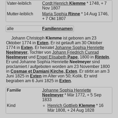
Vater-leiblich
Cordt Henrich
Klemme
* 1748, + 7
Nov 1807
Mutter-leiblich
Maria Sophia
Rinne
* 14 Aug 1746,
+ 7 Okt 1807
alle
Familiennamen
Johann Christoph
Klemme
ist geboren am 23
Oktober 1774 in
Exten
. Er ist getauft am 30 Oktober
1774 in
Exten
. Er heiratet
Johanne Sophia Henriette
Neelmeyer
, Tochter von
Johann Friedrich Cunrad
Neelmeyer
und
Engel Elisabeth
Pape
, 1800 in
Rinteln
.
Er und
Johanne Sophia Henriette
Neelmeyer
sind
proclamiert / aufgeboten worden am 23 November 1800
in
Cosmae et Damiani Kirche, Exten
. Er stirbt an am 3
Juni 1825 in
Exten
im Alter von 50; Kolik. Er wird
begraben am 6 Juni 1825 in
Exten
.
Familie
Johanne Sophia Henriette
Neelmeyer
* Mär 1772, + 5 Sep
1833
Kind
Henrich Gottlieb
Klemme
* 16
Mär 1808, + 24 Aug 1828