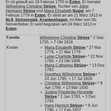
Er ist getauft am 16 Februar 1755 in
Exten
. Er heiratet
Wilhelmine Christine
Strüve
, Tochter von
Jobst
Hermann
Strüve
und
Maria Elisabeth
Nagel
, am 7
Februar 1779 in
Exten
. Er stirbt an am 21 März 1813 in
Nr.9, Strüvensiek, Krankenhagen
, im Alter von 58;
Nervenfieber. Er wird begraben am 24 März 1813 in
Exten
.
Familie
Wilhelmine Christine
Strüve
* 2 Sep
1755, + 7 Okt 1818
Kinder
Maria Elisabeth
Strüve
* 27 Mai
1779, + 27 Mai 1779
Luise Charlotte
Strüve
+ * 22 Nov
1780, + 23 Okt 1808
Maria Catharina
Strüve
+ * 13 Dez
1783
Dorothea Wilhelmine
Strüve
+ *
24 Jun 1785, + 17 Jul 1828
Christine Wilhelmine
Strüve
+ * 9
Apr 1789, + 13 Mär 1830
Justine Friederike Henriette
Strüve
* 2 Jan 1793, + 3 Dez
1793
Hans Henrich
Strüve
+ * 8 Jun
1796, + 17 Feb 1857