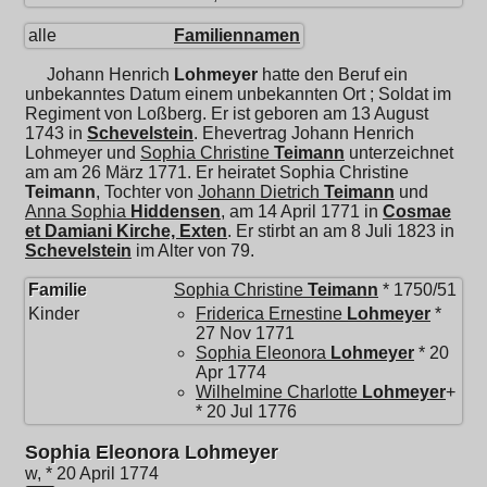
alle
Familiennamen
Johann Henrich
Lohmeyer
hatte den Beruf ein
unbekanntes Datum einem unbekannten Ort ; Soldat im
Regiment von Loßberg. Er ist geboren am 13 August
1743 in
Schevelstein
. Ehevertrag Johann Henrich
Lohmeyer und
Sophia Christine
Teimann
unterzeichnet
am am 26 März 1771. Er heiratet
Sophia Christine
Teimann
, Tochter von
Johann Dietrich
Teimann
und
Anna Sophia
Hiddensen
, am 14 April 1771 in
Cosmae
et Damiani Kirche, Exten
. Er stirbt an am 8 Juli 1823 in
Schevelstein
im Alter von 79.
Familie
Sophia Christine
Teimann
* 1750/51
Kinder
Friderica Ernestine
Lohmeyer
*
27 Nov 1771
Sophia Eleonora
Lohmeyer
* 20
Apr 1774
Wilhelmine Charlotte
Lohmeyer
+
* 20 Jul 1776
Sophia Eleonora Lohmeyer
w, * 20 April 1774