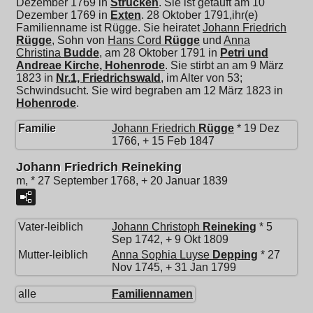
Dezember 1769 in
Strücken
. Sie ist getauft am 10
Dezember 1769 in
Exten
. 28 Oktober 1791,ihr(e)
Familienname ist Rügge. Sie heiratet
Johann Friedrich
Rügge
, Sohn von
Hans Cord
Rügge
und
Anna
Christina
Budde
, am 28 Oktober 1791 in
Petri und
Andreae Kirche, Hohenrode
. Sie stirbt an am 9 März
1823 in
Nr.1, Friedrichswald
, im Alter von 53;
Schwindsucht. Sie wird begraben am 12 März 1823 in
Hohenrode
.
Familie
Johann Friedrich
Rügge
* 19 Dez
1766, + 15 Feb 1847
Johann Friedrich Reineking
m, * 27 September 1768, + 20 Januar 1839
Vater-leiblich
Johann Christoph
Reineking
* 5
Sep 1742, + 9 Okt 1809
Mutter-leiblich
Anna Sophia Luyse
Depping
* 27
Nov 1745, + 31 Jan 1799
alle
Familiennamen