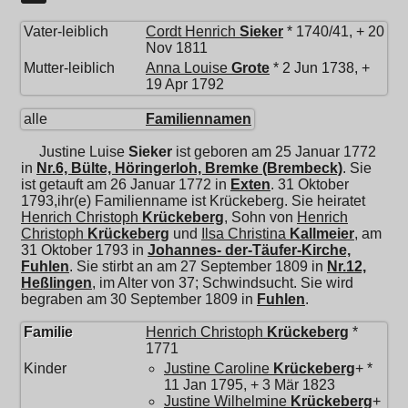
Vater-leiblich
Cordt Henrich
Sieker
* 1740/41, + 20
Nov 1811
Mutter-leiblich
Anna Louise
Grote
* 2 Jun 1738, +
19 Apr 1792
alle
Familiennamen
Justine Luise
Sieker
ist geboren am 25 Januar 1772
in
Nr.6, Bülte, Höringerloh, Bremke (Brembeck)
. Sie
ist getauft am 26 Januar 1772 in
Exten
. 31 Oktober
1793,ihr(e) Familienname ist Krückeberg. Sie heiratet
Henrich Christoph
Krückeberg
, Sohn von
Henrich
Christoph
Krückeberg
und
Ilsa Christina
Kallmeier
, am
31 Oktober 1793 in
Johannes- der-Täufer-Kirche,
Fuhlen
. Sie stirbt an am 27 September 1809 in
Nr.12,
Heßlingen
, im Alter von 37; Schwindsucht. Sie wird
begraben am 30 September 1809 in
Fuhlen
.
Familie
Henrich Christoph
Krückeberg
*
1771
Kinder
Justine Caroline
Krückeberg
+ *
11 Jan 1795, + 3 Mär 1823
Justine Wilhelmine
Krückeberg
+