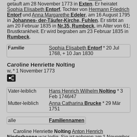
getauft am 28 November 1773 in
Exten
. Er heiratet
Sophia Elisabeth
Entorf
, Tochter von
Hermann Friedrich
Entorf
und
Anna Margarethe
Edeler
, am 16 August 1795
in
Johannes- der-Täufer-Kirche, Fuhlen
. Er stirbt an
am 20 Februar 1835 in
Nr.35, Rumbeck
, im Alter von 61;
Brustkrankheit. Er wird begraben am 23 Februar 1835 in
Rumbeck
.
Familie
Sophia Elisabeth
Entorf
* 20 Jul
1768, + 10 Jan 1830
Caroline Henriette Nolting
w, * 1 November 1773
Vater-leiblich
Hans Henrich Wilhelm
Nolting
* 3
Feb 1746/47
Mutter-leiblich
Anna Catharina
Brucke
* 29 Mär
1751
alle
Familiennamen
Caroline Henriette
Nolting
Anton Henrich
Niederhoppe
war ledig. Sie ist geboren am 1 November