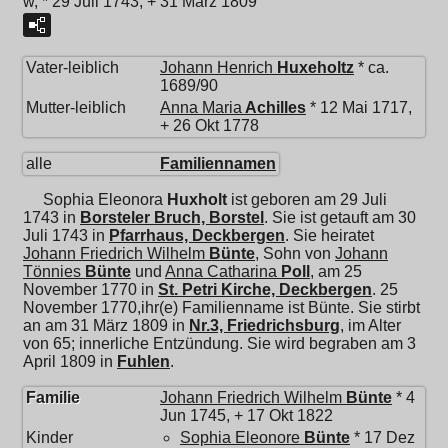
w, * 29 Juli 1743, + 31 März 1809
Vater-leiblich
Johann Henrich
Huxeholtz
* ca.
1689/90
Mutter-leiblich
Anna Maria
Achilles
* 12 Mai 1717,
+ 26 Okt 1778
alle
Familiennamen
Sophia Eleonora
Huxholt
ist geboren am 29 Juli
1743 in
Borsteler Bruch, Borstel
. Sie ist getauft am 30
Juli 1743 in
Pfarrhaus, Deckbergen
. Sie heiratet
Johann Friedrich Wilhelm
Bünte
, Sohn von
Johann
Tönnies
Bünte
und
Anna Catharina
Poll
, am 25
November 1770 in
St. Petri Kirche, Deckbergen
. 25
November 1770,ihr(e) Familienname ist Bünte. Sie stirbt
an am 31 März 1809 in
Nr.3, Friedrichsburg
, im Alter
von 65; innerliche Entzündung. Sie wird begraben am 3
April 1809 in
Fuhlen
.
Familie
Johann Friedrich Wilhelm
Bünte
* 4
Jun 1745, + 17 Okt 1822
Kinder
Sophia Eleonore
Bünte
* 17 Dez