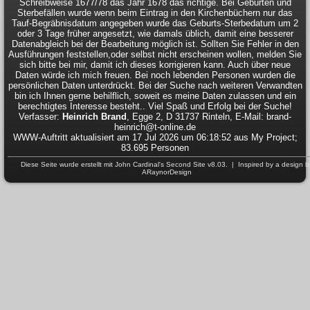
Schreibweise 1677/78 das Jahr 1678 das richtige. Bei Geburten und
Sterbefällen wurde wenn beim Eintrag in den Kirchenbüchern nur das
Tauf-Begräbnisdatum angegeben wurde das Geburts-Sterbedatum um 2
oder 3 Tage früher angesetzt, wie damals üblich, damit eine besserer
Datenabgleich bei der Bearbeitung möglich ist. Sollten Sie Fehler in den
Ausführungen feststellen,oder selbst nicht erscheinen wollen, melden Sie
sich bitte bei mir, damit ich dieses korrigieren kann. Auch über neue
Daten würde ich mich freuen. Bei noch lebenden Personen wurden die
persönlichen Daten unterdrückt. Bei der Suche nach weiteren Verwandten
bin ich Ihnen gerne behilflich, soweit es meine Daten zulassen und ein
berechtigtes Interesse besteht.. Viel Spaß und Erfolg bei der Suche!
Verfasser:
Heinrich Brand
, Egge 2, D 31737 Rinteln, E-Mail: brand-
heinrich@t-online.de
WWW-Auftritt aktualisiert am 17 Jul 2026 um 06:18:52 aus My Project;
83.695 Personen
Diese Seite wurde erstellt mit
John Cardinal's
Second Site
v8.03. | Inspired by a design b
ARaynorDesign