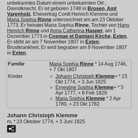
unbekanntes Datum einem unbekannten Ort ;
Dienstknecht. Er ist geboren 1748 in
Brosen, Amt
Varenholz
. Ehevertrag Cordt Henrich Klemme und
Maria Sophia
Rinne
unterzeichnet am am 23 Oktober
1773. Er heiratet
Maria Sophia
Rinne
, Tochter von
Hans
Henrich
Rinne
und
Anna Catherina
Hasper
, am 1
Dezember 1773 in
Cosmae et Damiani Kirche, Exten
.
Er stirbt an am 7 November 1807 in
Exten
;
Brustkrankheit. Er wird begraben am 9 November 1807
in
Exten
.
Familie
Maria Sophia
Rinne
* 14 Aug 1746,
+ 7 Okt 1807
Kinder
Johann Christoph
Klemme
+ * 23
Okt 1774, + 3 Jun 1825
Ernestine Sophia
Klemme
+ * 5
Apr 1777, + 8 Feb 1829
Maria Sophia
Klemme
* 2 Apr
1780, + 23 Okt 1782
Johann Christoph Klemme
m, * 23 Oktober 1774, + 3 Juni 1825