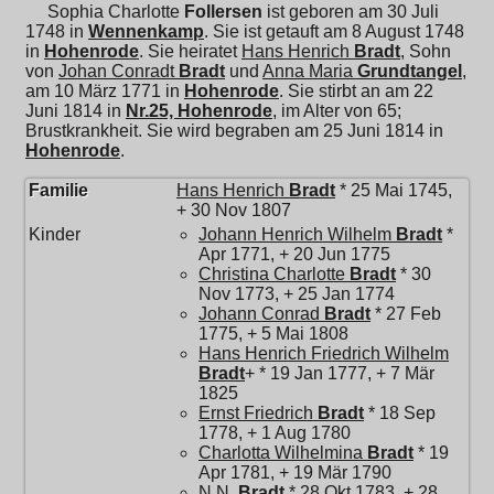
Sophia Charlotte
Follersen
ist geboren am 30 Juli
1748 in
Wennenkamp
. Sie ist getauft am 8 August 1748
in
Hohenrode
. Sie heiratet
Hans Henrich
Bradt
, Sohn
von
Johan Conradt
Bradt
und
Anna Maria
Grundtangel
,
am 10 März 1771 in
Hohenrode
. Sie stirbt an am 22
Juni 1814 in
Nr.25, Hohenrode
, im Alter von 65;
Brustkrankheit. Sie wird begraben am 25 Juni 1814 in
Hohenrode
.
Familie
Hans Henrich
Bradt
* 25 Mai 1745,
+ 30 Nov 1807
Kinder
Johann Henrich Wilhelm
Bradt
*
Apr 1771, + 20 Jun 1775
Christina Charlotte
Bradt
* 30
Nov 1773, + 25 Jan 1774
Johann Conrad
Bradt
* 27 Feb
1775, + 5 Mai 1808
Hans Henrich Friedrich Wilhelm
Bradt
+ * 19 Jan 1777, + 7 Mär
1825
Ernst Friedrich
Bradt
* 18 Sep
1778, + 1 Aug 1780
Charlotta Wilhelmina
Bradt
* 19
Apr 1781, + 19 Mär 1790
N.N.
Bradt
* 28 Okt 1783, + 28