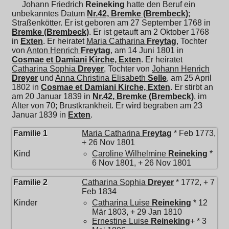
Johann Friedrich
Reineking
hatte den Beruf ein
unbekanntes Datum
Nr.42, Bremke (Brembeck)
;
Straßenkötter. Er ist geboren am 27 September 1768 in
Bremke (Brembeck)
. Er ist getauft am 2 Oktober 1768
in
Exten
. Er heiratet
Maria Catharina
Freytag
, Tochter
von
Anton Henrich
Freytag
, am 14 Juni 1801 in
Cosmae et Damiani Kirche, Exten
. Er heiratet
Catharina Sophia
Dreyer
, Tochter von
Johann Henrich
Dreyer
und
Anna Christina Elisabeth
Selle
, am 25 April
1802 in
Cosmae et Damiani Kirche, Exten
. Er stirbt an
am 20 Januar 1839 in
Nr.42, Bremke (Brembeck)
, im
Alter von 70; Brustkrankheit. Er wird begraben am 23
Januar 1839 in
Exten
.
Familie 1
Maria Catharina
Freytag
* Feb 1773,
+ 26 Nov 1801
Kind
Caroline Wilhelmine
Reineking
*
6 Nov 1801, + 26 Nov 1801
Familie 2
Catharina Sophia
Dreyer
* 1772, + 7
Feb 1834
Kinder
Catharina Luise
Reineking
* 12
Mär 1803, + 29 Jan 1810
Ernestine Luise
Reineking
+ * 3