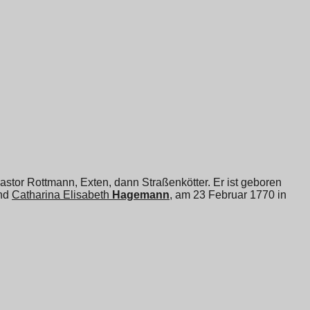
stor Rottmann, Exten, dann Straßenkötter. Er ist geboren
nd
Catharina Elisabeth
Hagemann
, am 23 Februar 1770 in