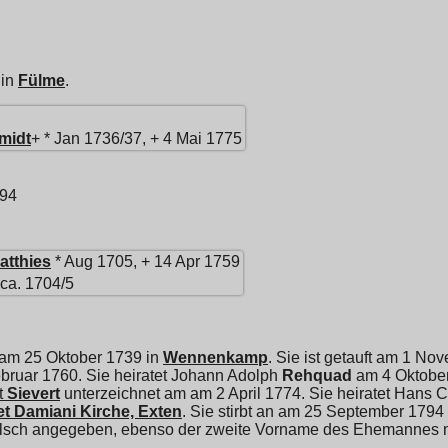
 in
Fülme
.
midt
+ * Jan 1736/37, + 4 Mai 1775
794
atthies
* Aug 1705, + 14 Apr 1759
 ca. 1704/5
 am 25 Oktober 1739 in
Wennenkamp
. Sie ist getauft am 1 N
ruar 1760. Sie heiratet
Johann Adolph
Rehquad
am 4 Oktober
t
Sievert
unterzeichnet am am 2 April 1774. Sie heiratet
Hans C
t Damiani Kirche, Exten
. Sie stirbt an am 25 September 1794
lsch angegeben, ebenso der zweite Vorname des Ehemannes m