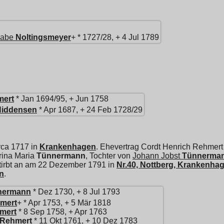
sabe
Noltingsmeyer
+ * 1727/28, + 4 Jul 1789
mert
* Jan 1694/95, + Jun 1758
Hiddensen
* Apr 1687, + 24 Feb 1728/29
rca 1717 in
Krankenhagen
. Ehevertrag Cordt Henrich Rehmer
rina Maria
Tünnermann
, Tochter von
Johann Jobst
Tünnerma
stirbt an am 22 Dezember 1791 in
Nr.40, Nottberg, Krankenha
n
.
nermann
* Dez 1730, + 8 Jul 1793
mert
+ * Apr 1753, + 5 Mär 1818
mert
* 8 Sep 1758, + Apr 1763
Rehmert
* 11 Okt 1761, + 10 Dez 1783