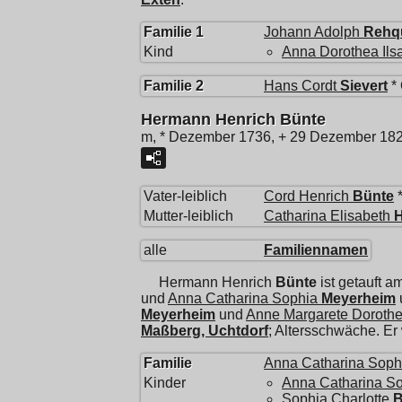
Familie 1
Johann Adolph
Rehq
Kind
Anna Dorothea Ils
Familie 2
Hans Cordt
Sievert
* 
Hermann Henrich Bünte
m, * Dezember 1736, + 29 Dezember 18
Vater-leiblich
Cord Henrich
Bünte
*
Mutter-leiblich
Catharina Elisabeth
alle
Familiennamen
Hermann Henrich
Bünte
ist getauft 
und
Anna Catharina Sophia
Meyerheim
Meyerheim
und
Anne Margarete Doroth
Maßberg, Uchtdorf
; Altersschwäche. E
Familie
Anna Catharina Soph
Kinder
Anna Catharina S
Sophia Charlotte
B