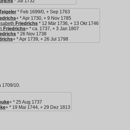
drichs
* Jul 1732
Teigeler
* Feb 1699/0, + Sep 1763
iedrichs
+ * Apr 1730, + 9 Nov 1785
isabeth
Friedrichs
* 12 Mär 1736, + 13 Okt 1746
h
Friedrichs
+ * ca. 1737, + 3 Jan 1807
iedrichs
* 26 Nov 1738
drichs
+ * Apr 1739, + 26 Jul 1798
a 1709/10.
euke
+ * 25 Aug 1737
ke
+ * 19 Mai 1744, + 29 Dez 1813