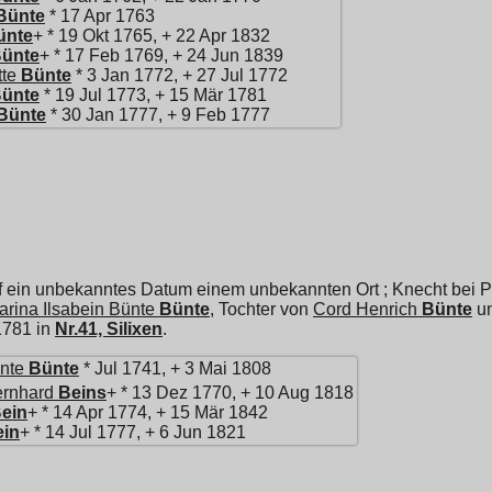
Bünte
* 17 Apr 1763
ünte
+ * 19 Okt 1765, + 22 Apr 1832
ünte
+ * 17 Feb 1769, + 24 Jun 1839
tte
Bünte
* 3 Jan 1772, + 27 Jul 1772
ünte
* 19 Jul 1773, + 15 Mär 1781
Bünte
* 30 Jan 1777, + 9 Feb 1777
f ein unbekanntes Datum einem unbekannten Ort ; Knecht bei Pa
arina Ilsabein Bünte
Bünte
, Tochter von
Cord Henrich
Bünte
u
 1781 in
Nr.41, Silixen
.
nte
Bünte
* Jul 1741, + 3 Mai 1808
ernhard
Beins
+ * 13 Dez 1770, + 10 Aug 1818
ein
+ * 14 Apr 1774, + 15 Mär 1842
ein
+ * 14 Jul 1777, + 6 Jun 1821