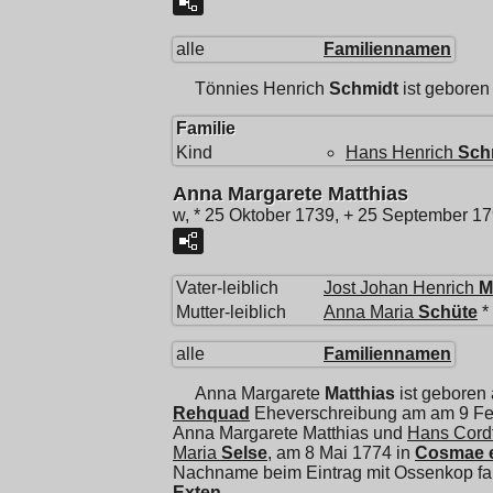
alle
Familiennamen
Tönnies Henrich
Schmidt
ist geboren
Familie
Kind
Hans Henrich
Sch
Anna Margarete Matthias
w, * 25 Oktober 1739, + 25 September 1
Vater-leiblich
Jost Johan Henrich
M
Mutter-leiblich
Anna Maria
Schüte
*
alle
Familiennamen
Anna Margarete
Matthias
ist geboren
Rehquad
Eheverschreibung am am 9 Feb
Anna Margarete Matthias und
Hans Cord
Maria
Selse
, am 8 Mai 1774 in
Cosmae e
Nachname beim Eintrag mit Ossenkop fa
Exten
.