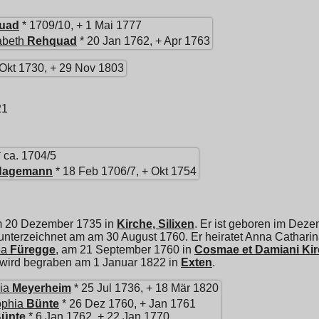
uad
* 1709/10, + 1 Mai 1777
abeth
Rehquad
* 20 Jan 1762, + Apr 1763
Okt 1730, + 29 Nov 1803
21
 ca. 1704/5
Hagemann
* 18 Feb 1706/7, + Okt 1754
am 20 Dezember 1735 in
Kirche, Silixen
. Er ist geboren im Dez
unterzeichnet am am 30 August 1760. Er heiratet
Anna Catharin
ea
Füregge
, am 21 September 1760 in
Cosmae et Damiani Kir
r wird begraben am 1 Januar 1822 in
Exten
.
ia
Meyerheim
* 25 Jul 1736, + 18 Mär 1820
ophia
Bünte
* 26 Dez 1760, + Jan 1761
ünte
* 6 Jan 1762, + 22 Jan 1770