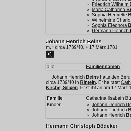
Friedrich Wilhelm
Maria Catharina
B
Sophia Henriette
B
Wilhelmine Charlo
Sophia Eleonora
B
Hermann Henrich
Johann Henrich Beins
m, * circa 1739/40, + 17 März 1781
alle
Familiennamen
Johann Henrich
Beins
hatte den Beru
circa 1739/40 in
Rinteln
. Er heiratet
Cath
Kirche, Silixen
. Er stirbt an am 17 März
Familie
Catharina Ilsabein Bü
Kinder
Johann Henrich B
Johann Friedrich
B
Johann Henrich
B
Hermann Christoph Bödeker