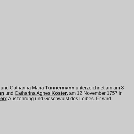
t und
Catharina Maria
Tünnermann
unterzeichnet am am 8
nn
und
Catharina Agnes
Köster
, am 12 November 1757 in
gen
; Auszehrung und Geschwulst des Leibes. Er wird