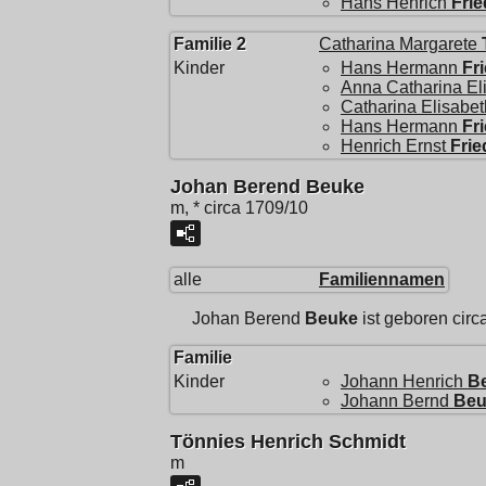
Hans Henrich
Frie
Familie 2
Catharina Margarete
Kinder
Hans Hermann
Fr
Anna Catharina El
Catharina Elisabet
Hans Hermann
Fr
Henrich Ernst
Frie
Johan Berend Beuke
m, * circa 1709/10
alle
Familiennamen
Johan Berend
Beuke
ist geboren circ
Familie
Kinder
Johann Henrich
B
Johann Bernd
Beu
Tönnies Henrich Schmidt
m