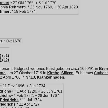
hmert
* 27 Okt 1765, + 8 Jul 1770
ophia
Rehmert
+ * 23 Nov 1769, + 30 Apr 1820
hmert
* 19 Feb 1774
hs
* Okt 1670
 (#1)
 (#2)
renamt; Eidgeschworener. Er ist geboren circa 1690/91 in
Brem
nte
, am 27 Oktober 1719 in
Kirche, Silixen
. Er heiratet
Cathari
12 April 1766 in
Nr.13, Krankenhagen
.
* 11 Dez 1696, + Jun 1734
drichs
+ * 1 Aug 1720, + 28 Jun 1761
drichs
+ * Feb 1722, + 28 Jun 1767
Friedrichs
* 11 Jul 1724
riedrichs
* 11 Apr 1727