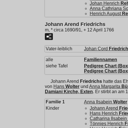
Johan Henrich
Re
Anna Cathriana S
Henrich August
Re
Johann Arend Friedrichs
m, * circa 1690/91, + 12 April 1766
Vater-leiblich
Johan Cord
Friedric
alle
Familiennamen
siehe Tafel
Pedigree Chart (Box)
Pedigree Chart (Box)
Johann Arend
Friedrichs
hatte das Eh
von
Hans
Wolter
und
Anna Margarita
Bü
Damiani Kirche, Exten
. Er stirbt an am 
Familie 1
Anna Ilsabein
Wolter
Kinder
Johann Arend
Frie
Hans Henrich
Frie
Catharina Ilsabein
Tönnies Henrich
F