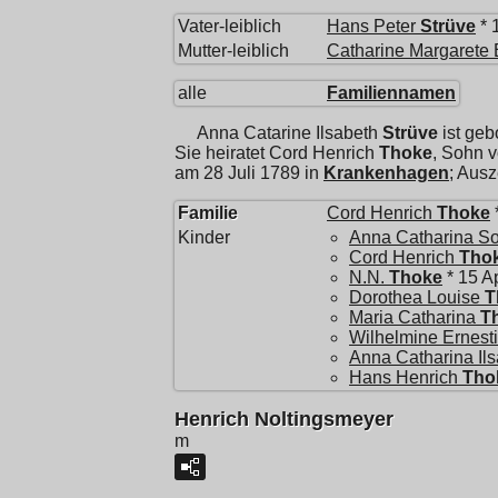
Vater-leiblich
Hans Peter
Strüve
* 
Mutter-leiblich
Catharine Margarete 
alle
Familiennamen
Anna Catarine Ilsabeth
Strüve
ist geb
Sie heiratet
Cord Henrich
Thoke
, Sohn 
am 28 Juli 1789 in
Krankenhagen
; Aus
Familie
Cord Henrich
Thoke
Kinder
Anna Catharina S
Cord Henrich
Tho
N.N.
Thoke
* 15 A
Dorothea Louise
T
Maria Catharina
T
Wilhelmine Ernest
Anna Catharina Il
Hans Henrich
Tho
Henrich Noltingsmeyer
m