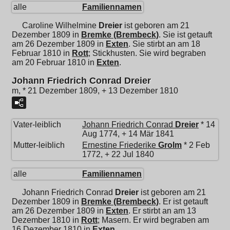
alle
Familiennamen
Caroline Wilhelmine
Dreier
ist geboren am 21
Dezember 1809 in
Bremke (Brembeck)
. Sie ist getauft
am 26 Dezember 1809 in
Exten
. Sie stirbt an am 18
Februar 1810 in
Rott
; Stickhusten. Sie wird begraben
am 20 Februar 1810 in
Exten
.
Johann Friedrich Conrad Dreier
m, * 21 Dezember 1809, + 13 Dezember 1810
Vater-leiblich
Johann Friedrich Conrad
Dreier
* 14
Aug 1774, + 14 Mär 1841
Mutter-leiblich
Ernestine Friederike
Grolm
* 2 Feb
1772, + 22 Jul 1840
alle
Familiennamen
Johann Friedrich Conrad
Dreier
ist geboren am 21
Dezember 1809 in
Bremke (Brembeck)
. Er ist getauft
am 26 Dezember 1809 in
Exten
. Er stirbt an am 13
Dezember 1810 in
Rott
; Masern. Er wird begraben am
16 Dezember 1810 in
Exten
.