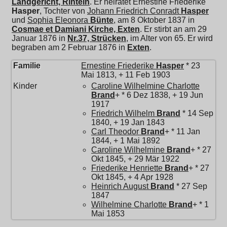
Landgericht, Rinteln
. Er heiratet
Ernestine Friederike
Hasper
, Tochter von
Johann Friedrich Conradt
Hasper
und
Sophia Eleonora
Bünte
, am 8 Oktober 1837 in
Cosmae et Damiani Kirche, Exten
. Er stirbt an am 29
Januar 1876 in
Nr.37, Strücken
, im Alter von 65. Er wird
begraben am 2 Februar 1876 in
Exten
.
Familie
Ernestine Friederike
Hasper
* 23
Mai 1813, + 11 Feb 1903
Kinder
Caroline Wilhelmine Charlotte
Brand
+ * 6 Dez 1838, + 19 Jun
1917
Friedrich Wilhelm
Brand
* 14 Sep
1840, + 19 Jan 1843
Carl Theodor
Brand
+ * 11 Jan
1844, + 1 Mai 1892
Caroline Wilhelmine
Brand
+ * 27
Okt 1845, + 29 Mär 1922
Friederike Henriette
Brand
+ * 27
Okt 1845, + 4 Apr 1928
Heinrich August
Brand
* 27 Sep
1847
Wilhelmine Charlotte
Brand
+ * 1
Mai 1853