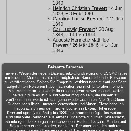
1840
Heinrich Christian
Frevert
* 4 Jun
1838, + 3 Feb 1890
Caroline Louise
Frevert
+ * 11 Jun
1840
Carl Ludwig
Frevert
* 30 Aug
1843, + 14 Feb 1844
Auguste Henriette Mathilde
Frevert
* 26 Mär 1846, + 14 Jun
1846
Bekannte Personen
Hinweis: Wegen der neuern Datenschutz-Grundverordnung DSGVO ist es
mir leider im Moment nicht mehr möglich die Namen lebender Personen
zu veröffentlichen. Sollten Sie Fragen zu Verbindungen mit auf der Seite
aufgeführten Personen haben, schreiben Sie mich bitte über meine E-
Mail-Adresse an. Ich werde Ihnen dann gerne soweit möglich weiter
helfen. Sollte es in Zukunft wieder möglich sein, die Namen zu
veröffentlichen, werde ich das gerne wieder ausführen. Viel Spaß beim
Suchen nach Ihren - unseren Verwandten und Ahnen. Diese habe ich
hauptsächlich aus den Kirchenbüchern in Exten, Hohenrode,
Krankenhagen (vollständig bis 1830) zusammen gefügt. Des weiteren
sind sind viele Personen aus Almena, Bösingfeld, Silixen, Möllenbeck,
Steinbergen, Deckbergen, Großenwieden, Fuhlen, Loccum, Minden und
Bergkirchen erfasst worden, da sie mit Personen aus den anderen
Kirchspielen verwandt waren oder sind. Bei Jahresangaben ist bei der