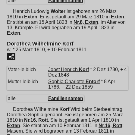
alle
Familiennamen
Henrich Ludowig
Wolter
ist geboren am 26 März
1810 in
Exten
. Er ist getauft am 29 März 1810 in
Exten
.
Er stirbt an am 15 April 1823 in
Nr.8, Exten
, im Alter von
13; Krämpfe. Er wird begraben am 19 April 1823 in
Exten
.
Dorothea Wilhelmine Korf
w, * 25 März 1810, + 10 Februar 1811
Vater-leiblich
Jobst Henrich
Korf
* 2 Dez 1780, + 4
Dez 1848
Mutter-leiblich
Sophia Charlotte
Entorf
* 8 Apr
1786, + 22 Dez 1859
alle
Familiennamen
Dorothea Wilhelmine
Korf
Wird beim Sterbeeintrag
Dorothea Sophia genannt. Sie ist geboren am 25 März
1810 in
Nr.16, Rott
. Sie ist getauft am 1 April 1810 in
Exten
. Sie stirbt an am 10 Februar 1811 in
Nr.16, Rott
;
Masern. Sie wird begraben am 13 Februar 1811 in