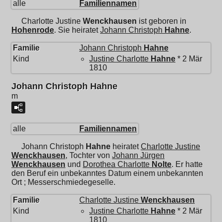
alle
Familiennamen
Charlotte Justine
Wenckhausen
ist geboren in
Hohenrode
. Sie heiratet
Johann Christoph
Hahne
.
Familie
Johann Christoph
Hahne
Kind
Justine Charlotte
Hahne
* 2 Mär
1810
Johann Christoph Hahne
m
alle
Familiennamen
Johann Christoph
Hahne
heiratet
Charlotte Justine
Wenckhausen
, Tochter von
Johann Jürgen
Wenckhausen
und
Dorothea Charlotte
Nolte
. Er hatte
den Beruf ein unbekanntes Datum einem unbekannten
Ort ; Messerschmiedegeselle.
Familie
Charlotte Justine
Wenckhausen
Kind
Justine Charlotte
Hahne
* 2 Mär
1810