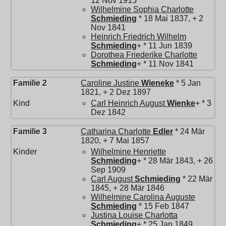
12 Nov 1915
Wilhelmine Sophia Charlotte
Schmieding
* 18 Mai 1837, + 2
Nov 1841
Heinrich Friedrich Wilhelm
Schmieding
+ * 11 Jun 1839
Dorothea Friederike Charlotte
Schmieding
+ * 11 Nov 1841
Familie 2
Caroline Justine
Wieneke
* 5 Jan
1821, + 2 Dez 1897
Kind
Carl Heinrich August
Wienke
+ * 3
Dez 1842
Familie 3
Catharina Charlotte
Edler
* 24 Mär
1820, + 7 Mai 1857
Kinder
Wilhelmine Henriette
Schmieding
+ * 28 Mär 1843, + 26
Sep 1909
Carl August
Schmieding
* 22 Mär
1845, + 28 Mär 1846
Wilhelmine Carolina Auguste
Schmieding
* 15 Feb 1847
Justina Louise Charlotta
Schmieding
+ * 25 Jan 1849