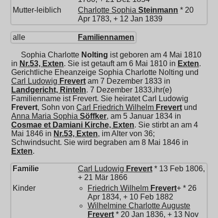
Mutter-leiblich
Charlotte Sophia
Steinmann
* 20
Apr 1783, + 12 Jan 1839
alle
Familiennamen
Sophia Charlotte
Nolting
ist geboren am 4 Mai 1810
in
Nr.53, Exten
. Sie ist getauft am 6 Mai 1810 in
Exten
.
Gerichtliche Eheanzeige Sophia Charlotte Nolting und
Carl Ludowig
Frevert
am 7 Dezember 1833 in
Landgericht, Rinteln
. 7 Dezember 1833,ihr(e)
Familienname ist Frevert. Sie heiratet
Carl Ludowig
Frevert
, Sohn von
Carl Friedrich Wilhelm
Frevert
und
Anna Maria Sophia
Söffker
, am 5 Januar 1834 in
Cosmae et Damiani Kirche, Exten
. Sie stirbt an am 4
Mai 1846 in
Nr.53, Exten
, im Alter von 36;
Schwindsucht. Sie wird begraben am 8 Mai 1846 in
Exten
.
Familie
Carl Ludowig
Frevert
* 13 Feb 1806,
+ 21 Mär 1866
Kinder
Friedrich Wilhelm
Frevert
+ * 26
Apr 1834, + 10 Feb 1882
Wilhelmine Charlotte Auguste
Frevert
* 20 Jan 1836, + 13 Nov