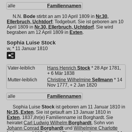
alle
Familiennamen
N.N.
Bode
stirbt an am 10 April 1809 in
Nr.30,
Ellerbruch, Uchtdorf
; Todgeburt. Sie ist geboren am 10
April 1809 in
Nr.30, Ellerbruch, Uchtdorf
. Sie wird
begraben am 12 April 1809 in
Exten
.
Sophia Luise Stock
w, * 11 Januar 1810
Vater-leiblich
Hans Henrich
Stock
* 28 Apr 1781,
+ 6 Mär 1838
Mutter-leiblich
Christine Wilhelmine
Sellmann
* 14
Nov 1777, + 2 Jan 1820
alle
Familiennamen
Sophia Luise
Stock
ist geboren am 11 Januar 1810 in
Nr.35, Exten
. Sie ist getauft am 13 Januar 1810 in
Exten
. 1837,ihr(e) Familienname ist Borghardt. Sie
heiratet
Carl Ludwig Wilhelm
Borghardt
, Sohn von
Johann Conrad
Borghardt
und
Wilhelmine Charlotte