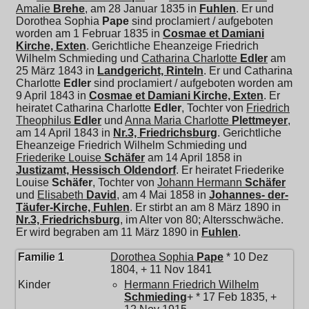
Amalie
Brehe
, am 28 Januar 1835 in
Fuhlen
. Er und
Dorothea Sophia
Pape
sind proclamiert / aufgeboten
worden am 1 Februar 1835 in
Cosmae et Damiani
Kirche, Exten
. Gerichtliche Eheanzeige Friedrich
Wilhelm Schmieding und
Catharina Charlotte
Edler
am
25 März 1843 in
Landgericht, Rinteln
. Er und
Catharina
Charlotte
Edler
sind proclamiert / aufgeboten worden am
9 April 1843 in
Cosmae et Damiani Kirche, Exten
. Er
heiratet
Catharina Charlotte
Edler
, Tochter von
Friedrich
Theophilus
Edler
und
Anna Maria Charlotte
Plettmeyer
,
am 14 April 1843 in
Nr.3, Friedrichsburg
. Gerichtliche
Eheanzeige Friedrich Wilhelm Schmieding und
Friederike Louise
Schäfer
am 14 April 1858 in
Justizamt, Hessisch Oldendorf
. Er heiratet
Friederike
Louise
Schäfer
, Tochter von
Johann Hermann
Schäfer
und
Elisabeth
David
, am 4 Mai 1858 in
Johannes- der-
Täufer-Kirche, Fuhlen
. Er stirbt an am 8 März 1890 in
Nr.3, Friedrichsburg
, im Alter von 80; Altersschwäche.
Er wird begraben am 11 März 1890 in
Fuhlen
.
Familie 1
Dorothea Sophia
Pape
* 10 Dez
1804, + 11 Nov 1841
Kinder
Hermann Friedrich Wilhelm
Schmieding
+ * 17 Feb 1835, +