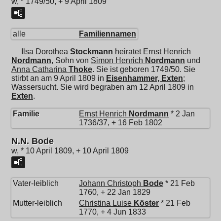
w, * 1749/50, + 9 April 1809
alle
Familiennamen
Ilsa Dorothea
Stockmann
heiratet
Ernst Henrich
Nordmann
, Sohn von
Simon Henrich
Nordmann
und
Anna Catharina
Thoke
. Sie ist geboren 1749/50. Sie
stirbt an am 9 April 1809 in
Eisenhammer, Exten
;
Wassersucht. Sie wird begraben am 12 April 1809 in
Exten
.
Familie
Ernst Henrich
Nordmann
* 2 Jan
1736/37, + 16 Feb 1802
N.N. Bode
w, * 10 April 1809, + 10 April 1809
Vater-leiblich
Johann Christoph
Bode
* 21 Feb
1760, + 22 Jan 1829
Mutter-leiblich
Christina Luise
Köster
* 21 Feb
1770, + 4 Jun 1833