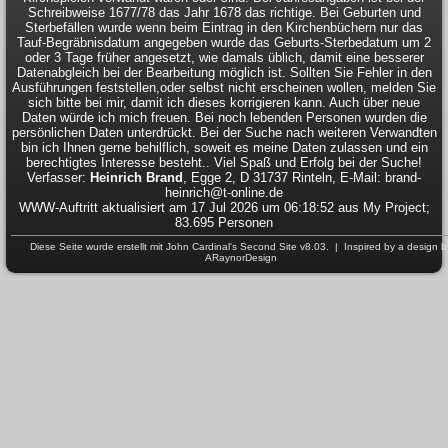
Schreibweise 1677/78 das Jahr 1678 das richtige. Bei Geburten und
Sterbefällen wurde wenn beim Eintrag in den Kirchenbüchern nur das
Tauf-Begräbnisdatum angegeben wurde das Geburts-Sterbedatum um 2
oder 3 Tage früher angesetzt, wie damals üblich, damit eine besserer
Datenabgleich bei der Bearbeitung möglich ist. Sollten Sie Fehler in den
Ausführungen feststellen,oder selbst nicht erscheinen wollen, melden Sie
sich bitte bei mir, damit ich dieses korrigieren kann. Auch über neue
Daten würde ich mich freuen. Bei noch lebenden Personen wurden die
persönlichen Daten unterdrückt. Bei der Suche nach weiteren Verwandten
bin ich Ihnen gerne behilflich, soweit es meine Daten zulassen und ein
berechtigtes Interesse besteht.. Viel Spaß und Erfolg bei der Suche!
Verfasser:
Heinrich Brand
, Egge 2, D 31737 Rinteln, E-Mail: brand-
heinrich@t-online.de
WWW-Auftritt aktualisiert am 17 Jul 2026 um 06:18:52 aus My Project;
83.695 Personen
Diese Seite wurde erstellt mit
John Cardinal's
Second Site
v8.03. | Inspired by a design b
ARaynorDesign