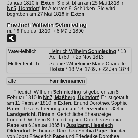
Januar 1810 in
Exten
. Sie stirbt an am 25 Mai 1818 in
Nr.5, Uchtdorf
, im Alter von 8; Schürken. Sie wird
begraben am 27 Mai 1818 in
Exten
.
Friedrich Wilhelm Schmieding
m, * 8 Februar 1810, + 8 März 1890
Vater-leiblich
Heinrich Wilhelm
Schmieding
* 13
Apr 1789, + 25 Nov 1813
Mutter-leiblich
Sophie Wilhelmine Marie Charlotte
Holste
* 18 Mai 1789, + 22 Jan 1874
alle
Familiennamen
Friedrich Wilhelm
Schmieding
ist geboren am 8
Februar 1810 in
Nr.7, Maßberg, Uchtdorf
. Er ist getauft
am 11 Februar 1810 in
Exten
. Er und
Dorothea Sophia
Pape
Eheverschreibung am am 18 Dezember 1834 in
Landgericht, Rinteln
. Gerichtliche Eheanzeige
Friedrich Wilhelm Schmieding und
Dorothea Sophia
Pape
am 6 Januar 1835 in
Justizamt, Hessisch
Oldendorf
. Er heiratet
Dorothea Sophia
Pape
, Tochter
von
Jobst Friederich
Pape
und
Friederike Dorothea