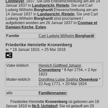
Lohmeyer
, 1837. Sie und Eheverschreibung am am 14
Januar 1837 in
Landgericht, Rinteln
. Sie und
Carl
Ludwig Wilhelm
Borghardt
Eheverschreibung am am
14 Januar 1837 in
Landgericht, Rinteln
. Sie und
Carl
Ludwig Wilhelm
Borghardt
sind proclamiert /
aufgeboten worden am 26 Januar 1837 in
Cosmae et
Damiani Kirche, Exten
.
Familie
Carl Ludwig Wilhelm
Borghardt
Friederike Henriette Kronenberg
w, * 18 Januar 1810, + 25 Mai 1818
Vater-leiblich
Henrich Gottfried Johann
Cronenberg
* 8 Apr 1754, + 2 Apr
1823
Mutter-leiblich
Dorothea Luise Sophia
Ossenkop
*
22 Aug 1771, + 20 Mär 1824
alle
Familiennamen
Friederike Henriette
Kronenberg
ist geboren am 18
Januar 1810 in
Nr.5, Uchtdorf
. Sie ist getauft am 20