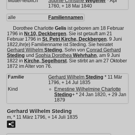
Mutter-leiblich
Sophie Christine
Wegener
* Apr
1760, + 18 Mai 1840
alle
Familiennamen
Dorothee Charlotte
Gelis
ist geboren am 18 Februar
1796 in
Nr.10, Deckbergen
. Sie ist getauft am 21
Februar 1796 in
St. Petri Kirche, Deckbergen
. 9 Juni
1822,ihr(e) Familienname ist Steding. Sie heiratet
Gerhard Wilhelm
Steding
, Sohn von
Conrad Gerhard
Steding
und
Sophia Dorothea
Wehrhahn
, am 9 Juni
1822 in
Kirche, Segelhorst
. Sie stirbt an am 27 Oktober
1872 im Alter von 76.
Familie
Gerhard Wilhelm
Steding
* 11 Mär
1796, + 14 Jul 1835
Kind
Ernestine Wilhelmine Charlotte
Steding
+ * 24 Jan 1820, + 29 Jan
1879
Gerhard Wilhelm Steding
m, * 11 März 1796, + 14 Juli 1835