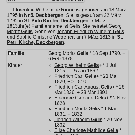
Florentine Wilhelmine
Rinne
ist geboren am 18 März
1795 in
Nr.5, Deckbergen
. Sie ist getauft am 22 März
1795 in
St. Petri Kirche, Deckbergen
. 7 März
1813,ihr(e) Familienname ist Gelis. Sie heiratet
Georg
Moritz
Gelis
, Sohn von
Johann Friedrich Wilhelm
Gelis
und
Sophie Christine
Wegener
, am 7 März 1813 in
St.
Petri Kirche, Deckbergen
.
Familie
Georg Moritz
Gelis
* 18 Sep 1790, +
6 Feb 1878
Kinder
Georg Wilhelm
Gelis
+ * 1 Jul
1815, + 15 Jan 1862
Friedrich Carl
Gelis
+ * 21 Mai
1820, + > 1850
Friedrich Carl August
Gelis
+ * 26
Mär 1826, + 28 Mär 1891
Eleonore Caroline
Gelis
+ * 2 Nov
1828
Friedrich Moritz
Gelis
* 1 Mai
1831, + 1832
Henrich Wilhelm
Gelis
* 20 Nov
1832
Elise Charlotte Mathilde
Gelis
*