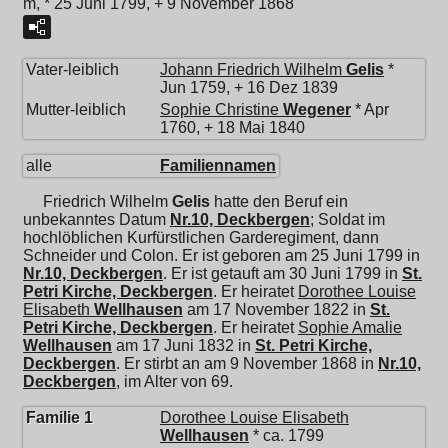
m, * 25 Juni 1799, + 9 November 1868
Vater-leiblich
Johann Friedrich Wilhelm
Gelis
*
Jun 1759, + 16 Dez 1839
Mutter-leiblich
Sophie Christine
Wegener
* Apr
1760, + 18 Mai 1840
alle
Familiennamen
Friedrich Wilhelm
Gelis
hatte den Beruf ein
unbekanntes Datum
Nr.10, Deckbergen
; Soldat im
hochlöblichen Kurfürstlichen Garderegiment, dann
Schneider und Colon. Er ist geboren am 25 Juni 1799 in
Nr.10, Deckbergen
. Er ist getauft am 30 Juni 1799 in
St.
Petri Kirche, Deckbergen
. Er heiratet
Dorothee Louise
Elisabeth
Wellhausen
am 17 November 1822 in
St.
Petri Kirche, Deckbergen
. Er heiratet
Sophie Amalie
Wellhausen
am 17 Juni 1832 in
St. Petri Kirche,
Deckbergen
. Er stirbt an am 9 November 1868 in
Nr.10,
Deckbergen
, im Alter von 69.
Familie 1
Dorothee Louise Elisabeth
Wellhausen
* ca. 1799