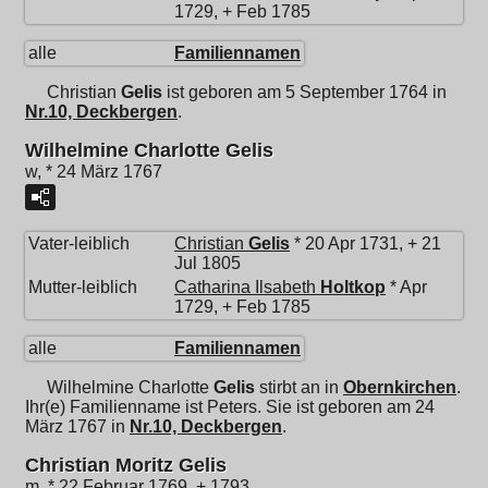
1729, + Feb 1785
alle
Familiennamen
Christian
Gelis
ist geboren am 5 September 1764 in
Nr.10, Deckbergen
.
Wilhelmine Charlotte Gelis
w, * 24 März 1767
Vater-leiblich
Christian
Gelis
* 20 Apr 1731, + 21
Jul 1805
Mutter-leiblich
Catharina Ilsabeth
Holtkop
* Apr
1729, + Feb 1785
alle
Familiennamen
Wilhelmine Charlotte
Gelis
stirbt an in
Obernkirchen
.
Ihr(e) Familienname ist Peters. Sie ist geboren am 24
März 1767 in
Nr.10, Deckbergen
.
Christian Moritz Gelis
m, * 22 Februar 1769, + 1793