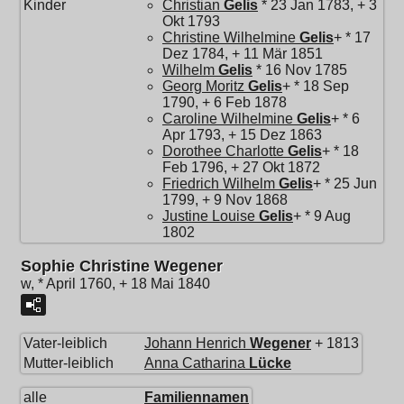
Kinder
Christian
Gelis
* 23 Jan 1783, + 3
Okt 1793
Christine Wilhelmine
Gelis
+ * 17
Dez 1784, + 11 Mär 1851
Wilhelm
Gelis
* 16 Nov 1785
Georg Moritz
Gelis
+ * 18 Sep
1790, + 6 Feb 1878
Caroline Wilhelmine
Gelis
+ * 6
Apr 1793, + 15 Dez 1863
Dorothee Charlotte
Gelis
+ * 18
Feb 1796, + 27 Okt 1872
Friedrich Wilhelm
Gelis
+ * 25 Jun
1799, + 9 Nov 1868
Justine Louise
Gelis
+ * 9 Aug
1802
Sophie Christine Wegener
w, * April 1760, + 18 Mai 1840
Vater-leiblich
Johann Henrich
Wegener
+ 1813
Mutter-leiblich
Anna Catharina
Lücke
alle
Familiennamen