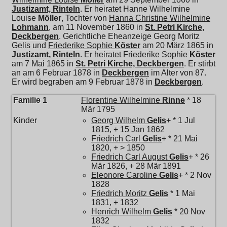
Justizamt, Rinteln
. Er heiratet
Hanne Wilhelmine
Louise
Möller
, Tochter von
Hanna Christine Wilhelmine
Lohmann
, am 11 November 1860 in
St. Petri Kirche,
Deckbergen
. Gerichtliche Eheanzeige Georg Moritz
Gelis und
Friederike Sophie
Köster
am 20 März 1865 in
Justizamt, Rinteln
. Er heiratet
Friederike Sophie
Köster
am 7 Mai 1865 in
St. Petri Kirche, Deckbergen
. Er stirbt
an am 6 Februar 1878 in
Deckbergen
im Alter von 87.
Er wird begraben am 9 Februar 1878 in
Deckbergen
.
Familie 1
Florentine Wilhelmine
Rinne
* 18
Mär 1795
Kinder
Georg Wilhelm
Gelis
+ * 1 Jul
1815, + 15 Jan 1862
Friedrich Carl
Gelis
+ * 21 Mai
1820, + > 1850
Friedrich Carl August
Gelis
+ * 26
Mär 1826, + 28 Mär 1891
Eleonore Caroline
Gelis
+ * 2 Nov
1828
Friedrich Moritz
Gelis
* 1 Mai
1831, + 1832
Henrich Wilhelm
Gelis
* 20 Nov
1832