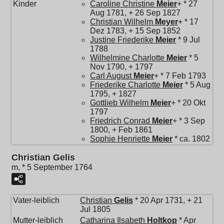
Kinder
Caroline Christine
Meier
+ * 27
Aug 1781, + 26 Sep 1827
Christian Wilhelm
Meyer
+ * 17
Dez 1783, + 15 Sep 1852
Justine Friederike
Meier
* 9 Jul
1788
Wilhelmine Charlotte
Meier
* 5
Nov 1790, + 1797
Carl August
Meier
+ * 7 Feb 1793
Friederike Charlotte
Meier
* 5 Aug
1795, + 1827
Gottlieb Wilhelm
Meier
+ * 20 Okt
1797
Friedrich Conrad
Meier
+ * 3 Sep
1800, + Feb 1861
Sophie Henriette
Meier
* ca. 1802
Christian Gelis
m, * 5 September 1764
Vater-leiblich
Christian
Gelis
* 20 Apr 1731, + 21
Jul 1805
Mutter-leiblich
Catharina Ilsabeth
Holtkop
* Apr