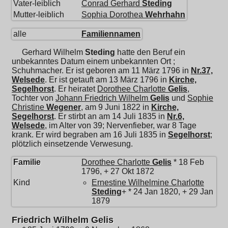
Vater-leiblich
Conrad Gerhard
Steding
Mutter-leiblich
Sophia Dorothea
Wehrhahn
alle
Familiennamen
Gerhard Wilhelm
Steding
hatte den Beruf ein
unbekanntes Datum einem unbekannten Ort ;
Schuhmacher. Er ist geboren am 11 März 1796 in
Nr.37,
Welsede
. Er ist getauft am 13 März 1796 in
Kirche,
Segelhorst
. Er heiratet
Dorothee Charlotte
Gelis
,
Tochter von
Johann Friedrich Wilhelm
Gelis
und
Sophie
Christine
Wegener
, am 9 Juni 1822 in
Kirche,
Segelhorst
. Er stirbt an am 14 Juli 1835 in
Nr.6,
Welsede
, im Alter von 39; Nervenfieber, war 8 Tage
krank. Er wird begraben am 16 Juli 1835 in
Segelhorst
;
plötzlich einsetzende Verwesung.
Familie
Dorothee Charlotte
Gelis
* 18 Feb
1796, + 27 Okt 1872
Kind
Ernestine Wilhelmine Charlotte
Steding
+ * 24 Jan 1820, + 29 Jan
1879
Friedrich Wilhelm Gelis