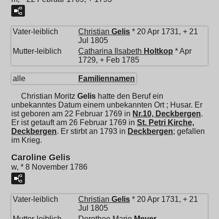
Vater-leiblich
Christian
Gelis
* 20 Apr 1731, + 21
Jul 1805
Mutter-leiblich
Catharina Ilsabeth
Holtkop
* Apr
1729, + Feb 1785
alle
Familiennamen
Christian Moritz
Gelis
hatte den Beruf ein
unbekanntes Datum einem unbekannten Ort ; Husar. Er
ist geboren am 22 Februar 1769 in
Nr.10, Deckbergen
.
Er ist getauft am 26 Februar 1769 in
St. Petri Kirche,
Deckbergen
. Er stirbt an 1793 in
Deckbergen
; gefallen
im Krieg.
Caroline Gelis
w, * 8 November 1786
Vater-leiblich
Christian
Gelis
* 20 Apr 1731, + 21
Jul 1805
Mutter-leiblich
Dorothee Marie
Meyer