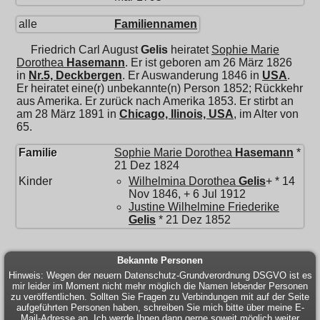
alle
Familiennamen
Friedrich Carl August
Gelis
heiratet
Sophie Marie
Dorothea
Hasemann
. Er ist geboren am 26 März 1826
in
Nr.5, Deckbergen
. Er Auswanderung 1846 in
USA
.
Er heiratet eine(r) unbekannte(n) Person 1852; Rückkehr
aus Amerika. Er zurück nach Amerika 1853. Er stirbt an
am 28 März 1891 in
Chicago, Ilinois, USA
, im Alter von
65.
Familie
Sophie Marie Dorothea
Hasemann
*
21 Dez 1824
Kinder
Wilhelmina Dorothea
Gelis
+ * 14
Nov 1846, + 6 Jul 1912
Justine Wilhelmine Friederike
Gelis
* 21 Dez 1852
Bekannte Personen
Hinweis: Wegen der neuern Datenschutz-Grundverordnung DSGVO ist es
mir leider im Moment nicht mehr möglich die Namen lebender Personen
zu veröffentlichen. Sollten Sie Fragen zu Verbindungen mit auf der Seite
aufgeführten Personen haben, schreiben Sie mich bitte über meine E-
Mail-Adresse an. Ich werde Ihnen dann gerne soweit möglich weiter