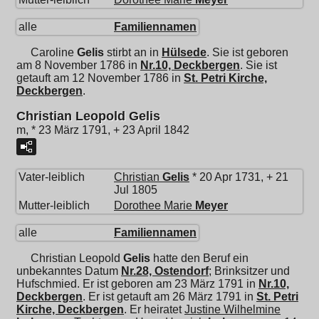
alle
Familiennamen
Caroline
Gelis
stirbt an in
Hülsede
. Sie ist geboren
am 8 November 1786 in
Nr.10, Deckbergen
. Sie ist
getauft am 12 November 1786 in
St. Petri Kirche,
Deckbergen
.
Christian Leopold Gelis
m, * 23 März 1791, + 23 April 1842
Vater-leiblich
Christian
Gelis
* 20 Apr 1731, + 21
Jul 1805
Mutter-leiblich
Dorothee Marie
Meyer
alle
Familiennamen
Christian Leopold
Gelis
hatte den Beruf ein
unbekanntes Datum
Nr.28, Ostendorf
; Brinksitzer und
Hufschmied. Er ist geboren am 23 März 1791 in
Nr.10,
Deckbergen
. Er ist getauft am 26 März 1791 in
St. Petri
Kirche, Deckbergen
. Er heiratet
Justine Wilhelmine