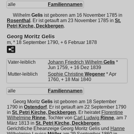
alle
Familiennamen
Wilhelm
Gelis
ist geboren am 16 November 1785 in
Rosenthal
. Er ist getauft am 23 November 1785 in
St.
Petri Kirche, Deckbergen
.
Georg Moritz Gelis
m, * 18 September 1790, + 6 Februar 1878
Vater-leiblich
Johann Friedrich Wilhelm
Gelis
*
Jun 1759, + 16 Dez 1839
Mutter-leiblich
Sophie Christine
Wegener
* Apr
1760, + 18 Mai 1840
alle
Familiennamen
Georg Moritz
Gelis
ist geboren am 18 September
1790 in
Ostendorf
. Er ist getauft am 22 September 1790
in
St. Petri Kirche, Deckbergen
. Er heiratet
Florentine
Wilhelmine
Rinne
, Tochter von
Carl Ludwig
Rinne
, am 7
März 1813 in
St. Petri Kirche, Deckbergen
.
Gerichtliche Eheanzeige Georg Moritz Gelis und
Hanne
Wilhelmine Louise
Möller
am 29 September 1860 in