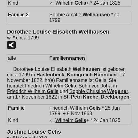
Kind
Wilhelm
Gelis
+ * 24 Jan 1825
Familie 2
Sophie Amalie
Wellhausen
* ca.
1799
Dorothee Louise Elisabeth Wellhausen
w, * circa 1799
alle
Familiennamen
Dorothee Louise Elisabeth
Wellhausen
ist geboren
circa 1799 in
Hastenbeck, Königreich Hannover
. 17
November 1822,ihr(e) Familienname ist Gelis. Sie
heiratet
Friedrich Wilhelm
Gelis
, Sohn von
Johann
Friedrich Wilhelm
Gelis
und
Sophie Christine
Wegener
,
am 17 November 1822 in
St. Petri Kirche, Deckbergen
.
Familie
Friedrich Wilhelm
Gelis
* 25 Jun
1799, + 9 Nov 1868
Kind
Wilhelm
Gelis
+ * 24 Jan 1825
Justine Louise Gelis
w, * 9 August 1802