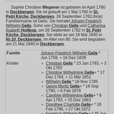
Sophie Christine
Wegener
ist geboren im April 1760
in
Deckbergen
. Sie ist getauft am 1 Mai 1760 in
St.
Petri Kirche, Deckbergen
. 26 September 1782,ihr(e)
Familienname ist Gelis. Sie heiratet
Johann Friedrich
Wilhelm
Gelis
, Sohn von
Christian
Gelis
und
Catharina
Ilsabeth
Holtkop
, am 26 September 1782 in
St. Petri
Kirche, Deckbergen
. Sie stirbt an am 18 Mai 1840 in
Nr.10, Deckbergen
, im Alter von 80. Sie wird begraben
am 21 Mai 1840 in
Deckbergen
.
Familie
Johann Friedrich Wilhelm
Gelis
*
Jun 1759, + 16 Dez 1839
Kinder
Christian
Gelis
* 23 Jan 1783, + 3
Okt 1793
Christine Wilhelmine
Gelis
+ * 17
Dez 1784, + 11 Mär 1851
Wilhelm
Gelis
* 16 Nov 1785
Georg Moritz
Gelis
+ * 18 Sep
1790, + 6 Feb 1878
Caroline Wilhelmine
Gelis
+ * 6
Apr 1793, + 15 Dez 1863
Dorothee Charlotte
Gelis
+ * 18
Feb 1796, + 27 Okt 1872
Friedrich Wilhelm
Gelis
+ * 25 Jun