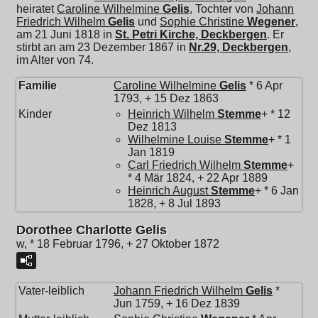
heiratet
Caroline Wilhelmine
Gelis
, Tochter von
Johann
Friedrich Wilhelm
Gelis
und
Sophie Christine
Wegener
,
am 21 Juni 1818 in
St. Petri Kirche, Deckbergen
. Er
stirbt an am 23 Dezember 1867 in
Nr.29, Deckbergen
,
im Alter von 74.
Familie
Caroline Wilhelmine
Gelis
* 6 Apr
1793, + 15 Dez 1863
Kinder
Heinrich Wilhelm
Stemme
+ * 12
Dez 1813
Wilhelmine Louise
Stemme
+ * 1
Jan 1819
Carl Friedrich Wilhelm
Stemme
+
* 4 Mär 1824, + 22 Apr 1889
Heinrich August
Stemme
+ * 6 Jan
1828, + 8 Jul 1893
Dorothee Charlotte Gelis
w, * 18 Februar 1796, + 27 Oktober 1872
Vater-leiblich
Johann Friedrich Wilhelm
Gelis
*
Jun 1759, + 16 Dez 1839