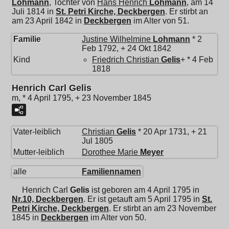
Lohmann
, Tochter von
Hans Henrich
Lohmann
, am 14
Juli 1814 in
St. Petri Kirche, Deckbergen
. Er stirbt an
am 23 April 1842 in
Deckbergen
im Alter von 51.
Familie
Justine Wilhelmine
Lohmann
* 2
Feb 1792, + 24 Okt 1842
Kind
Friedrich Christian
Gelis
+ * 4 Feb
1818
Henrich Carl Gelis
m, * 4 April 1795, + 23 November 1845
Vater-leiblich
Christian
Gelis
* 20 Apr 1731, + 21
Jul 1805
Mutter-leiblich
Dorothee Marie
Meyer
alle
Familiennamen
Henrich Carl
Gelis
ist geboren am 4 April 1795 in
Nr.10, Deckbergen
. Er ist getauft am 5 April 1795 in
St.
Petri Kirche, Deckbergen
. Er stirbt an am 23 November
1845 in
Deckbergen
im Alter von 50.