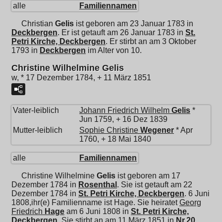
alle
Familiennamen
Christian
Gelis
ist geboren am 23 Januar 1783 in
Deckbergen
. Er ist getauft am 26 Januar 1783 in
St.
Petri Kirche, Deckbergen
. Er stirbt an am 3 Oktober
1793 in
Deckbergen
im Alter von 10.
Christine Wilhelmine Gelis
w, * 17 Dezember 1784, + 11 März 1851
Vater-leiblich
Johann Friedrich Wilhelm
Gelis
*
Jun 1759, + 16 Dez 1839
Mutter-leiblich
Sophie Christine
Wegener
* Apr
1760, + 18 Mai 1840
alle
Familiennamen
Christine Wilhelmine
Gelis
ist geboren am 17
Dezember 1784 in
Rosenthal
. Sie ist getauft am 22
Dezember 1784 in
St. Petri Kirche, Deckbergen
. 6 Juni
1808,ihr(e) Familienname ist Hage. Sie heiratet
Georg
Friedrich
Hage
am 6 Juni 1808 in
St. Petri Kirche,
Deckbergen
. Sie stirbt an am 11 März 1851 in
Nr.20,