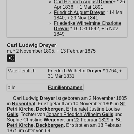
Carl Heinrich August
Dreier
+ * 26
Apr 1836, + 1 Mai 1891
Friedrich August
Dreyer
* 14 Mai
1840, + 29 Nov 1841
Friederike Wilhelmine Charlotte
Dreyer
* 16 Okt 1842, + 5 Nov
1849
Carl Ludwig Dreyer
m, * 2 November 1805, + 13 Februar 1875
Vater-leiblich
Friedrich Wilhelm
Dreyer
* 1764, +
31 Mär 1831
alle
Familiennamen
Carl Ludwig
Dreyer
ist geboren am 2 November 1805
in
Rosenthal
. Er ist getauft am 10 November 1805 in
St.
Petri Kirche, Deckbergen
. Er heiratet
Justine Louise
Gelis
, Tochter von
Johann Friedrich Wilhelm
Gelis
und
Sophie Christine
Wegener
, am 22 Februar 1829 in
St.
Petri Kirche, Deckbergen
. Er stirbt an am 13 Februar
1875 im Alter von 69.