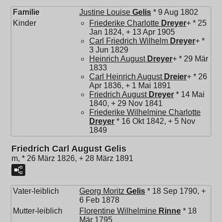
Familie
Justine Louise
Gelis
* 9 Aug 1802
Kinder
Friederike Charlotte
Dreyer
+ * 25
Jan 1824, + 13 Apr 1905
Carl Friedrich Wilhelm
Dreyer
+ *
3 Jun 1829
Heinrich August
Dreyer
+ * 29 Mär
1833
Carl Heinrich August
Dreier
+ * 26
Apr 1836, + 1 Mai 1891
Friedrich August
Dreyer
* 14 Mai
1840, + 29 Nov 1841
Friederike Wilhelmine Charlotte
Dreyer
* 16 Okt 1842, + 5 Nov
1849
Friedrich Carl August Gelis
m, * 26 März 1826, + 28 März 1891
Vater-leiblich
Georg Moritz
Gelis
* 18 Sep 1790, +
6 Feb 1878
Mutter-leiblich
Florentine Wilhelmine
Rinne
* 18
Mär 1795