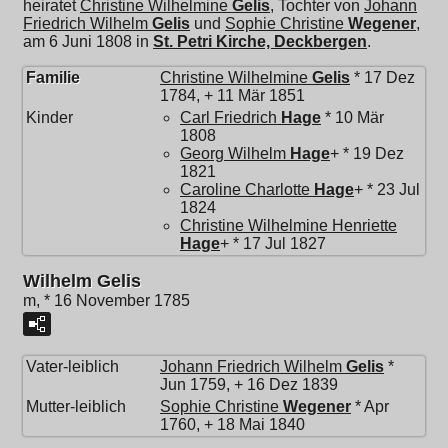
heiratet
Christine Wilhelmine
Gelis
, Tochter von
Johann
Friedrich Wilhelm
Gelis
und
Sophie Christine
Wegener
,
am 6 Juni 1808 in
St. Petri Kirche, Deckbergen
.
Familie
Christine Wilhelmine
Gelis
* 17 Dez
1784, + 11 Mär 1851
Kinder
Carl Friedrich
Hage
* 10 Mär
1808
Georg Wilhelm
Hage
+ * 19 Dez
1821
Caroline Charlotte
Hage
+ * 23 Jul
1824
Christine Wilhelmine Henriette
Hage
+ * 17 Jul 1827
Wilhelm Gelis
m, * 16 November 1785
Vater-leiblich
Johann Friedrich Wilhelm
Gelis
*
Jun 1759, + 16 Dez 1839
Mutter-leiblich
Sophie Christine
Wegener
* Apr
1760, + 18 Mai 1840