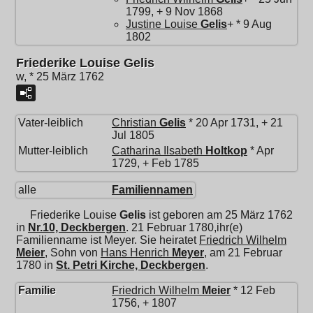
1799, + 9 Nov 1868
Justine Louise
Gelis
+ * 9 Aug
1802
Friederike Louise Gelis
w, * 25 März 1762
Vater-leiblich
Christian
Gelis
* 20 Apr 1731, + 21
Jul 1805
Mutter-leiblich
Catharina Ilsabeth
Holtkop
* Apr
1729, + Feb 1785
alle
Familiennamen
Friederike Louise
Gelis
ist geboren am 25 März 1762
in
Nr.10, Deckbergen
. 21 Februar 1780,ihr(e)
Familienname ist Meyer. Sie heiratet
Friedrich Wilhelm
Meier
, Sohn von
Hans Henrich
Meyer
, am 21 Februar
1780 in
St. Petri Kirche, Deckbergen
.
Familie
Friedrich Wilhelm
Meier
* 12 Feb
1756, + 1807