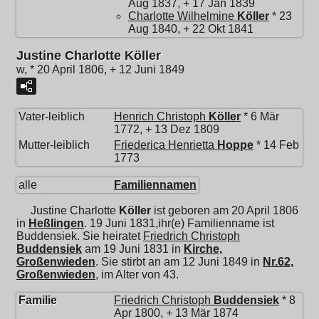
Aug 1837, + 17 Jan 1839
Charlotte Wilhelmine
Köller
* 23
Aug 1840, + 22 Okt 1841
Justine Charlotte Köller
w, * 20 April 1806, + 12 Juni 1849
Vater-leiblich
Henrich Christoph
Köller
* 6 Mär
1772, + 13 Dez 1809
Mutter-leiblich
Friederica Henrietta
Hoppe
* 14 Feb
1773
alle
Familiennamen
Justine Charlotte
Köller
ist geboren am 20 April 1806
in
Heßlingen
. 19 Juni 1831,ihr(e) Familienname ist
Buddensiek. Sie heiratet
Friedrich Christoph
Buddensiek
am 19 Juni 1831 in
Kirche,
Großenwieden
. Sie stirbt an am 12 Juni 1849 in
Nr.62,
Großenwieden
, im Alter von 43.
Familie
Friedrich Christoph
Buddensiek
* 8
Apr 1800, + 13 Mär 1874