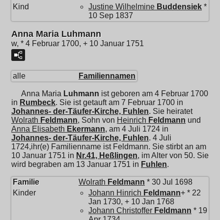
Kind
Justine Wilhelmine
Buddensiek
*
10 Sep 1837
Anna Maria Luhmann
w, * 4 Februar 1700, + 10 Januar 1751
alle
Familiennamen
Anna Maria
Luhmann
ist geboren am 4 Februar 1700
in
Rumbeck
. Sie ist getauft am 7 Februar 1700 in
Johannes- der-Täufer-Kirche, Fuhlen
. Sie heiratet
Wolrath
Feldmann
, Sohn von
Heinrich
Feldmann
und
Anna Elisabeth
Ekermann
, am 4 Juli 1724 in
Johannes- der-Täufer-Kirche, Fuhlen
. 4 Juli
1724,ihr(e) Familienname ist Feldmann. Sie stirbt an am
10 Januar 1751 in
Nr.41, Heßlingen
, im Alter von 50. Sie
wird begraben am 13 Januar 1751 in
Fuhlen
.
Familie
Wolrath
Feldmann
* 30 Jul 1698
Kinder
Johann Hinrich
Feldmann
+ * 22
Jan 1730, + 10 Jan 1768
Johann Christoffer
Feldmann
* 19
Apr 1734