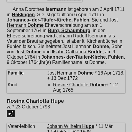
Anna Dorothea
Isermann
ist geboren am 3 April 1711
in
Heßlingen
. Sie ist getauft am 6 April 1711 in
Johannes- der-Täufer-Kirche, Fuhlen
. Sie und
Jost
Hermann
Dohme
Eheverschreibung am am 1
September 1764 in
Burg, Schaumburg
; in der
Eheverschreibung wird Johann Rudolf Isermann als
Vater der Braut angegeben, ist aber lt. Kirchenbücher in
Fuhlen falsch. Sie heiratet
Jost Hermann
Dohme
, Sohn
von
Jost
Dohme
und
Ilsabe Catharina
Budde
, am 9
Oktober 1764 in
Johannes- der-Täufer-Kirche, Fuhlen
.
9 Oktober 1764,ihr(e) Familienname ist Dohme.
Familie
Jost Hermann
Dohme
* 16 Apr 1718,
+ 13 Dez 1772
Kind
Rosine Charlotte
Dohme
+ * 12
Aug 1765
Rosina Charlotta Hupe
w, * 23 Oktober 1793
Vater-leiblich
Johann Wilhelm
Hupe
* 11 Mär
1750, + 21 Dez 1808