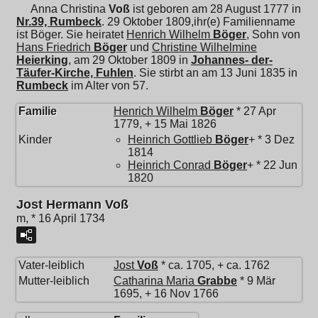
Anna Christina
Voß
ist geboren am 28 August 1777 in
Nr.39, Rumbeck
. 29 Oktober 1809,ihr(e) Familienname
ist Böger. Sie heiratet
Henrich Wilhelm
Böger
, Sohn von
Hans Friedrich
Böger
und
Christine Wilhelmine
Heierking
, am 29 Oktober 1809 in
Johannes- der-
Täufer-Kirche, Fuhlen
. Sie stirbt an am 13 Juni 1835 in
Rumbeck
im Alter von 57.
Familie
Henrich Wilhelm
Böger
* 27 Apr
1779, + 15 Mai 1826
Kinder
Heinrich Gottlieb
Böger
+ * 3 Dez
1814
Heinrich Conrad
Böger
+ * 22 Jun
1820
Jost Hermann Voß
m, * 16 April 1734
Vater-leiblich
Jost
Voß
* ca. 1705, + ca. 1762
Mutter-leiblich
Catharina Maria
Grabbe
* 9 Mär
1695, + 16 Nov 1766