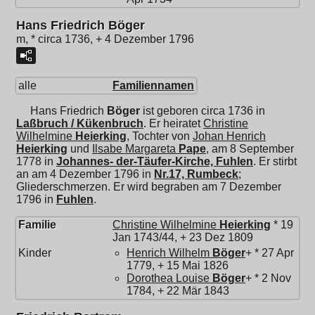
Hans Friedrich Böger
m, * circa 1736, + 4 Dezember 1796
alle
Familiennamen
Hans Friedrich
Böger
ist geboren circa 1736 in
Laßbruch / Kükenbruch
. Er heiratet
Christine
Wilhelmine
Heierking
, Tochter von
Johan Henrich
Heierking
und
Ilsabe Margareta
Pape
, am 8 September
1778 in
Johannes- der-Täufer-Kirche, Fuhlen
. Er stirbt
an am 4 Dezember 1796 in
Nr.17, Rumbeck
;
Gliederschmerzen. Er wird begraben am 7 Dezember
1796 in
Fuhlen
.
Familie
Christine Wilhelmine
Heierking
* 19
Jan 1743/44, + 23 Dez 1809
Kinder
Henrich Wilhelm
Böger
+ * 27 Apr
1779, + 15 Mai 1826
Dorothea Louise
Böger
+ * 2 Nov
1784, + 22 Mär 1843