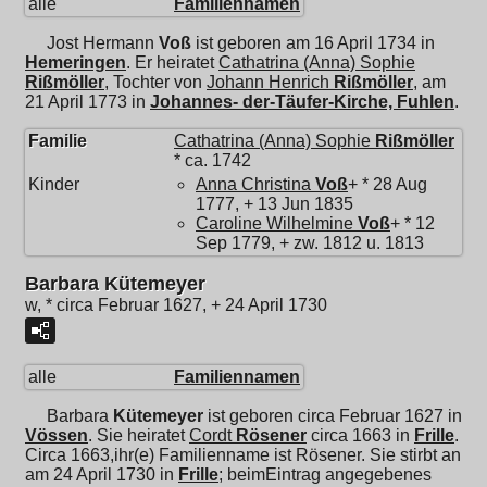
alle
Familiennamen
Jost Hermann
Voß
ist geboren am 16 April 1734 in
Hemeringen
. Er heiratet
Cathatrina (Anna) Sophie
Rißmöller
, Tochter von
Johann Henrich
Rißmöller
, am
21 April 1773 in
Johannes- der-Täufer-Kirche, Fuhlen
.
Familie
Cathatrina (Anna) Sophie
Rißmöller
* ca. 1742
Kinder
Anna Christina
Voß
+ * 28 Aug
1777, + 13 Jun 1835
Caroline Wilhelmine
Voß
+ * 12
Sep 1779, + zw. 1812 u. 1813
Barbara Kütemeyer
w, * circa Februar 1627, + 24 April 1730
alle
Familiennamen
Barbara
Kütemeyer
ist geboren circa Februar 1627 in
Vössen
. Sie heiratet
Cordt
Rösener
circa 1663 in
Frille
.
Circa 1663,ihr(e) Familienname ist Rösener. Sie stirbt an
am 24 April 1730 in
Frille
; beimEintrag angegebenes