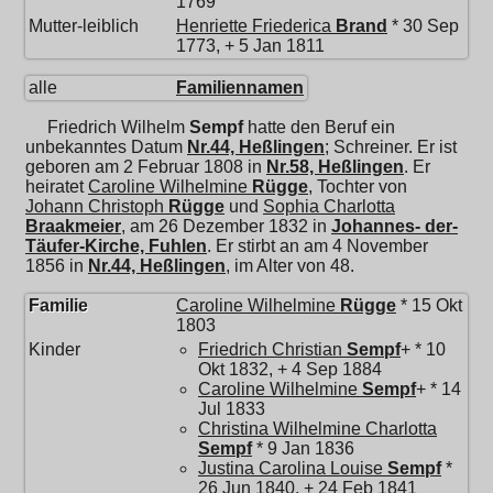
1769
Mutter-leiblich
Henriette Friederica
Brand
* 30 Sep
1773, + 5 Jan 1811
alle
Familiennamen
Friedrich Wilhelm
Sempf
hatte den Beruf ein
unbekanntes Datum
Nr.44, Heßlingen
; Schreiner. Er ist
geboren am 2 Februar 1808 in
Nr.58, Heßlingen
. Er
heiratet
Caroline Wilhelmine
Rügge
, Tochter von
Johann Christoph
Rügge
und
Sophia Charlotta
Braakmeier
, am 26 Dezember 1832 in
Johannes- der-
Täufer-Kirche, Fuhlen
. Er stirbt an am 4 November
1856 in
Nr.44, Heßlingen
, im Alter von 48.
Familie
Caroline Wilhelmine
Rügge
* 15 Okt
1803
Kinder
Friedrich Christian
Sempf
+ * 10
Okt 1832, + 4 Sep 1884
Caroline Wilhelmine
Sempf
+ * 14
Jul 1833
Christina Wilhelmine Charlotta
Sempf
* 9 Jan 1836
Justina Carolina Louise
Sempf
*
26 Jun 1840, + 24 Feb 1841