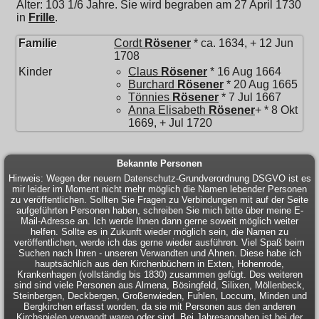
Alter: 103 1/6 Jahre. Sie wird begraben am 27 April 1730
in
Frille
.
Familie
Cordt
Rösener
* ca. 1634, + 12 Jun
1708
Kinder
Claus
Rösener
* 16 Aug 1664
Burchard
Rösener
* 20 Aug 1665
Tönnies
Rösener
* 7 Jul 1667
Anna Elisabeth
Rösener
+ * 8 Okt
1669, + Jul 1720
Bekannte Personen
Hinweis: Wegen der neuern Datenschutz-Grundverordnung DSGVO ist es
mir leider im Moment nicht mehr möglich die Namen lebender Personen
zu veröffentlichen. Sollten Sie Fragen zu Verbindungen mit auf der Seite
aufgeführten Personen haben, schreiben Sie mich bitte über meine E-
Mail-Adresse an. Ich werde Ihnen dann gerne soweit möglich weiter
helfen. Sollte es in Zukunft wieder möglich sein, die Namen zu
veröffentlichen, werde ich das gerne wieder ausführen. Viel Spaß beim
Suchen nach Ihren - unseren Verwandten und Ahnen. Diese habe ich
hauptsächlich aus den Kirchenbüchern in Exten, Hohenrode,
Krankenhagen (vollständig bis 1830) zusammen gefügt. Des weiteren
sind sind viele Personen aus Almena, Bösingfeld, Silixen, Möllenbeck,
Steinbergen, Deckbergen, Großenwieden, Fuhlen, Loccum, Minden und
Bergkirchen erfasst worden, da sie mit Personen aus den anderen
Kirchspielen verwandt waren oder sind. Bei Jahresangaben ist bei der