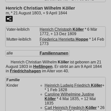
Henrich Christian Wilhelm Köller
m, * 21 August 1803, + 9 April 1844
Vater-leiblich
Henrich Christoph
Köller
* 6 Mär
1772, + 13 Dez 1809
Mutter-leiblich
Friederica Henrietta
Hoppe
* 14 Feb
1773
alle
Familiennamen
Henrich Christian Wilhelm
Köller
ist geboren am 21
August 1803 in
Heßlingen
. Er stirbt an am 9 April 1844
in
Friedrichshagen
im Alter von 40.
Familie
Kinder
Heinrich Ludwig Friedrich
Köller
+
* 1 Feb 1828
Caroline Wilhelmine Justine
Köller
* 4 Mai 1835, + 12 Mai
1835
Carl Heinrich Friedrich
Köller
* 26