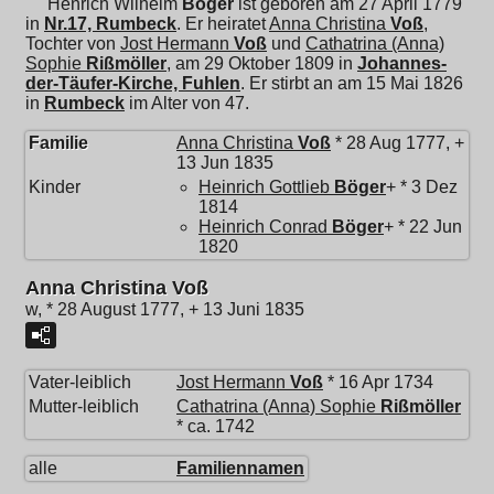
Henrich Wilhelm
Böger
ist geboren am 27 April 1779
in
Nr.17, Rumbeck
. Er heiratet
Anna Christina
Voß
,
Tochter von
Jost Hermann
Voß
und
Cathatrina (Anna)
Sophie
Rißmöller
, am 29 Oktober 1809 in
Johannes-
der-Täufer-Kirche, Fuhlen
. Er stirbt an am 15 Mai 1826
in
Rumbeck
im Alter von 47.
Familie
Anna Christina
Voß
* 28 Aug 1777, +
13 Jun 1835
Kinder
Heinrich Gottlieb
Böger
+ * 3 Dez
1814
Heinrich Conrad
Böger
+ * 22 Jun
1820
Anna Christina Voß
w, * 28 August 1777, + 13 Juni 1835
Vater-leiblich
Jost Hermann
Voß
* 16 Apr 1734
Mutter-leiblich
Cathatrina (Anna) Sophie
Rißmöller
* ca. 1742
alle
Familiennamen