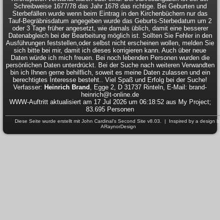
Schreibweise 1677/78 das Jahr 1678 das richtige. Bei Geburten und
Sterbefällen wurde wenn beim Eintrag in den Kirchenbüchern nur das
Tauf-Begräbnisdatum angegeben wurde das Geburts-Sterbedatum um 2
oder 3 Tage früher angesetzt, wie damals üblich, damit eine besserer
Datenabgleich bei der Bearbeitung möglich ist. Sollten Sie Fehler in den
Ausführungen feststellen,oder selbst nicht erscheinen wollen, melden Sie
sich bitte bei mir, damit ich dieses korrigieren kann. Auch über neue
Daten würde ich mich freuen. Bei noch lebenden Personen wurden die
persönlichen Daten unterdrückt. Bei der Suche nach weiteren Verwandten
bin ich Ihnen gerne behilflich, soweit es meine Daten zulassen und ein
berechtigtes Interesse besteht.. Viel Spaß und Erfolg bei der Suche!
Verfasser:
Heinrich Brand
, Egge 2, D 31737 Rinteln, E-Mail: brand-
heinrich@t-online.de
WWW-Auftritt aktualisiert am 17 Jul 2026 um 06:18:52 aus My Project;
83.695 Personen
Diese Seite wurde erstellt mit
John Cardinal's
Second Site
v8.03. | Inspired by a design b
ARaynorDesign