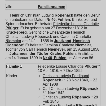
alle
Familiennamen
Heinrich Christian Ludwig
Röpenack
hatte den Beruf
ein unbekanntes Datum
Nr.46, Fuhlen
; Brinksitzer und
Spinnradmacher. Er heiratet
Friederike Louise Charlotte
Pflüger
. Er ist geboren am 27 Dezember 1812 in
Krückeberg
. Gerichtliche Eheanzeige Heinrich
Christian Ludwig Röpenack und
Carolina Charlotta
Niemeier
am 24 Juli 1858 in
Justizamt, Hessisch
Oldendorf
. Er heiratet
Carolina Charlotta
Niemeier
,
Tochter von
Carl Henrich
Niemeyer
, am 15 August 1858
in
Johannes- der-Täufer-Kirche, Fuhlen
. Er stirbt an
am 14 Januar 1899 in
Nr.46, Fuhlen
, im Alter von 86.
Familie 1
Friederike Louise Charlotte
Pflüger
*
10 Apr 1816, + 7 Dez 1855
Kinder
Christian Ludwig Ferdinand
Röpenack
+ * 28 Nov 1840, + 22
Apr 1908
Carl Christian Ludwig
Röpenack
* 1 Nov 1842
Christian Ludwig
Röpenack
* 28
Feb 1846
Carolina Friederike
Röpenack
*