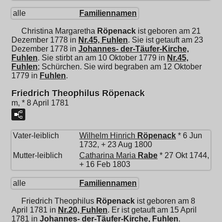
alle
Familiennamen
Christina Margaretha
Röpenack
ist geboren am 21
Dezember 1778 in
Nr.45, Fuhlen
. Sie ist getauft am 23
Dezember 1778 in
Johannes- der-Täufer-Kirche,
Fuhlen
. Sie stirbt an am 10 Oktober 1779 in
Nr.45,
Fuhlen
; Schürchen. Sie wird begraben am 12 Oktober
1779 in
Fuhlen
.
Friedrich Theophilus Röpenack
m, * 8 April 1781
Vater-leiblich
Wilhelm Hinrich
Röpenack
* 6 Jun
1732, + 23 Aug 1800
Mutter-leiblich
Catharina Maria
Rabe
* 27 Okt 1744,
+ 16 Feb 1803
alle
Familiennamen
Friedrich Theophilus
Röpenack
ist geboren am 8
April 1781 in
Nr.20, Fuhlen
. Er ist getauft am 15 April
1781 in
Johannes- der-Täufer-Kirche, Fuhlen
.