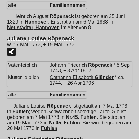
alle
Familiennamen
Heinrich August
Röpenack
ist geboren am 25 Juni
1829 in
Hannover
. Er stirbt an am 6 Mai 1838 in
Neustädter, Hannover
, im Alter von 8.
Juliane Louise Röpenack
w, * 7 Mai 1773, + 19 Mai 1773
Vater-leiblich
Johann Friedrich
Röpenack
* 5 Sep
1743, + 8 Apr 1812
Mutter-leiblich
Catharina Elisabeth
Glünder
* ca.
1744, + 26 Apr 1796
alle
Familiennamen
Juliane Louise
Röpenack
ist getauft am 7 Mai 1773
in
Fuhlen
; wegen Schwachheit sofortige Taufe. Sie ist
geboren am 7 Mai 1773 in
Nr.45, Fuhlen
. Sie stirbt an
am 19 Mai 1773 in
Nr.45, Fuhlen
. Sie wird begraben am
20 Mai 1773 in
Fuhlen
.