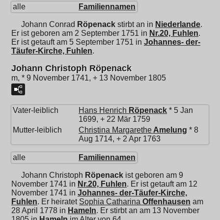
alle
Familiennamen
Johann Conrad
Röpenack
stirbt an in
Niederlande
.
Er ist geboren am 2 September 1751 in
Nr.20, Fuhlen
.
Er ist getauft am 5 September 1751 in
Johannes- der-
Täufer-Kirche, Fuhlen
.
Johann Christoph Röpenack
m, * 9 November 1741, + 13 November 1805
Vater-leiblich
Hans Henrich
Röpenack
* 5 Jan
1699, + 22 Mär 1759
Mutter-leiblich
Christina Margarethe
Amelung
* 8
Aug 1714, + 2 Apr 1763
alle
Familiennamen
Johann Christoph
Röpenack
ist geboren am 9
November 1741 in
Nr.20, Fuhlen
. Er ist getauft am 12
November 1741 in
Johannes- der-Täufer-Kirche,
Fuhlen
. Er heiratet
Sophia Catharina
Offenhausen
am
28 April 1778 in
Hameln
. Er stirbt an am 13 November
1805 in
Hameln
im Alter von 64.