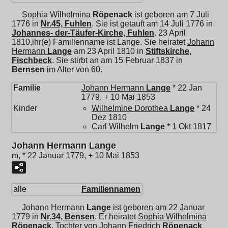
Sophia Wilhelmina
Röpenack
ist geboren am 7 Juli
1776 in
Nr.45, Fuhlen
. Sie ist getauft am 14 Juli 1776 in
Johannes- der-Täufer-Kirche, Fuhlen
. 23 April
1810,ihr(e) Familienname ist Lange. Sie heiratet
Johann
Hermann
Lange
am 23 April 1810 in
Stiftskirche,
Fischbeck
. Sie stirbt an am 15 Februar 1837 in
Bernsen
im Alter von 60.
Familie
Johann Hermann
Lange
* 22 Jan
1779, + 10 Mai 1853
Kinder
Wilhelmine Dorothea
Lange
* 24
Dez 1810
Carl Wilhelm
Lange
* 1 Okt 1817
Johann Hermann Lange
m, * 22 Januar 1779, + 10 Mai 1853
alle
Familiennamen
Johann Hermann
Lange
ist geboren am 22 Januar
1779 in
Nr.34, Bensen
. Er heiratet
Sophia Wilhelmina
Röpenack
, Tochter von
Johann Friedrich
Röpenack