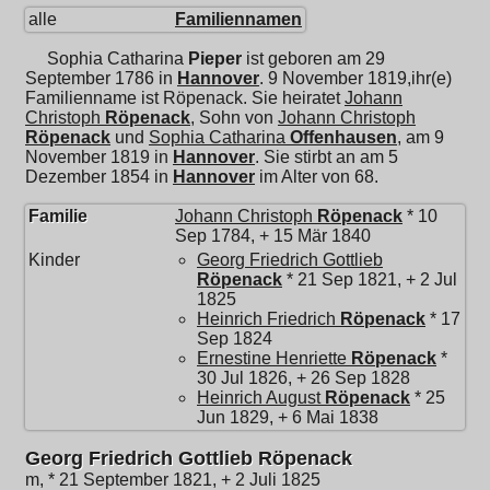
alle
Familiennamen
Sophia Catharina
Pieper
ist geboren am 29
September 1786 in
Hannover
. 9 November 1819,ihr(e)
Familienname ist Röpenack. Sie heiratet
Johann
Christoph
Röpenack
, Sohn von
Johann Christoph
Röpenack
und
Sophia Catharina
Offenhausen
, am 9
November 1819 in
Hannover
. Sie stirbt an am 5
Dezember 1854 in
Hannover
im Alter von 68.
Familie
Johann Christoph
Röpenack
* 10
Sep 1784, + 15 Mär 1840
Kinder
Georg Friedrich Gottlieb
Röpenack
* 21 Sep 1821, + 2 Jul
1825
Heinrich Friedrich
Röpenack
* 17
Sep 1824
Ernestine Henriette
Röpenack
*
30 Jul 1826, + 26 Sep 1828
Heinrich August
Röpenack
* 25
Jun 1829, + 6 Mai 1838
Georg Friedrich Gottlieb Röpenack
m, * 21 September 1821, + 2 Juli 1825