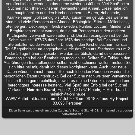
veröffentlichen, werde ich das gerne wieder ausführen. Viel Spaß beim
Suchen nach Ihren - unseren Verwandten und Ahnen. Diese habe ich
hauptsächlich aus den Kirchenbüchern in Exten, Hohenrode,
Krankenhagen (vollständig bis 1830) zusammen gefügt. Des weiteren
sind sind viele Personen aus Almena, Bösingfeld, Silixen, Möllenbeck,
Steinbergen, Deckbergen, Großenwieden, Fuhlen, Loccum, Minden und
Bergkirchen erfasst worden, da sie mit Personen aus den anderen
Kirchspielen verwandt waren oder sind. Bei Jahresangaben ist bei der
Schreibweise 1677/78 das Jahr 1678 das richtige. Bei Geburten und
Sterbefällen wurde wenn beim Eintrag in den Kirchenbüchern nur das
Tauf-Begräbnisdatum angegeben wurde das Geburts-Sterbedatum um 2
oder 3 Tage früher angesetzt, wie damals üblich, damit eine besserer
Datenabgleich bei der Bearbeitung möglich ist. Sollten Sie Fehler in den
Ausführungen feststellen,oder selbst nicht erscheinen wollen, melden Sie
sich bitte bei mir, damit ich dieses korrigieren kann. Auch über neue
Daten würde ich mich freuen. Bei noch lebenden Personen wurden die
persönlichen Daten unterdrückt. Bei der Suche nach weiteren Verwandten
bin ich Ihnen gerne behilflich, soweit es meine Daten zulassen und ein
berechtigtes Interesse besteht.. Viel Spaß und Erfolg bei der Suche!
Verfasser:
Heinrich Brand
, Egge 2, D 31737 Rinteln, E-Mail: brand-
heinrich@t-online.de
WWW-Auftritt aktualisiert am 17 Jul 2026 um 06:18:52 aus My Project;
83.695 Personen
Diese Seite wurde erstellt mit
John Cardinal's
Second Site
v8.03. | Inspired by a design b
ARaynorDesign