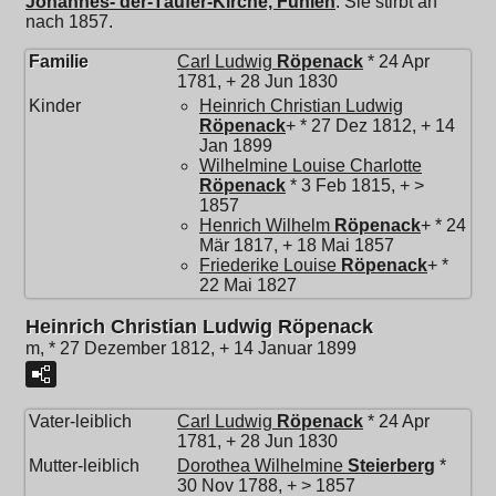
Johannes- der-Täufer-Kirche, Fuhlen
. Sie stirbt an
nach 1857.
Familie
Carl Ludwig
Röpenack
* 24 Apr
1781, + 28 Jun 1830
Kinder
Heinrich Christian Ludwig
Röpenack
+ * 27 Dez 1812, + 14
Jan 1899
Wilhelmine Louise Charlotte
Röpenack
* 3 Feb 1815, + >
1857
Henrich Wilhelm
Röpenack
+ * 24
Mär 1817, + 18 Mai 1857
Friederike Louise
Röpenack
+ *
22 Mai 1827
Heinrich Christian Ludwig Röpenack
m, * 27 Dezember 1812, + 14 Januar 1899
Vater-leiblich
Carl Ludwig
Röpenack
* 24 Apr
1781, + 28 Jun 1830
Mutter-leiblich
Dorothea Wilhelmine
Steierberg
*
30 Nov 1788, + > 1857