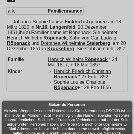
alle
Familiennamen
Johanna Sophie Louise
Eickhof
ist geboren am 18
März 1820 in
Nr.16, Langenfeld
. 20 Dezember
1851,ihr(e) Familienname ist Röpenack. Sie heiratet
Henrich Wilhelm
Röpenack
, Sohn von
Carl Ludwig
Röpenack
und
Dorothea Wilhelmine
Steierberg
, am 20
Dezember 1851 in
Krückeberg
. Sie stirbt an nach 1857.
Familie
Henrich Wilhelm
Röpenack
* 24
Mär 1817, + 18 Mai 1857
Kinder
Henrich Friedrich Christian
Röpenack
* 27 Feb 1852
Sophie Louise Charlotte
Röpenack
+ * 28 Feb 1856
Bekannte Personen
Hinweis: Wegen der neuern Datenschutz-Grundverordnung DSGVO ist es
mir leider im Moment nicht mehr möglich die Namen lebender Personen
zu veröffentlichen. Sollten Sie Fragen zu Verbindungen mit auf der Seite
aufgeführten Personen haben, schreiben Sie mich bitte über meine E-
Mail-Adresse an. Ich werde Ihnen dann gerne soweit möglich weiter
helfen. Sollte es in Zukunft wieder möglich sein, die Namen zu