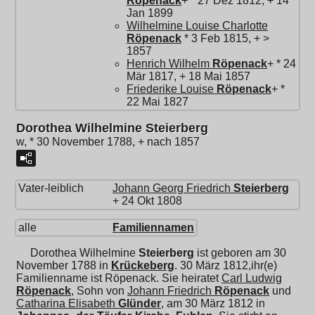
Röpenack
+ * 27 Dez 1812, + 14
Jan 1899
Wilhelmine Louise Charlotte
Röpenack
* 3 Feb 1815, + >
1857
Henrich Wilhelm
Röpenack
+ * 24
Mär 1817, + 18 Mai 1857
Friederike Louise
Röpenack
+ *
22 Mai 1827
Dorothea Wilhelmine Steierberg
w, * 30 November 1788, + nach 1857
Vater-leiblich
Johann Georg Friedrich
Steierberg
+ 24 Okt 1808
alle
Familiennamen
Dorothea Wilhelmine
Steierberg
ist geboren am 30
November 1788 in
Krückeberg
. 30 März 1812,ihr(e)
Familienname ist Röpenack. Sie heiratet
Carl Ludwig
Röpenack
, Sohn von
Johann Friedrich
Röpenack
und
Catharina Elisabeth
Glünder
, am 30 März 1812 in