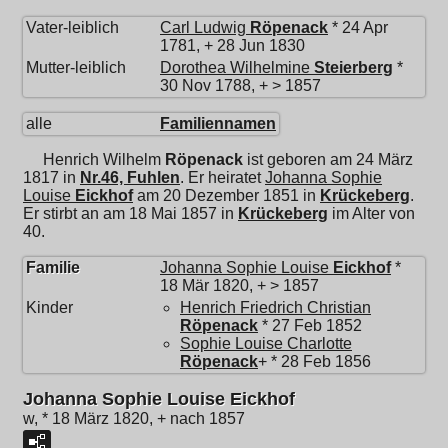
Vater-leiblich
Carl Ludwig
Röpenack
* 24 Apr
1781, + 28 Jun 1830
Mutter-leiblich
Dorothea Wilhelmine
Steierberg
*
30 Nov 1788, + > 1857
alle
Familiennamen
Henrich Wilhelm
Röpenack
ist geboren am 24 März
1817 in
Nr.46, Fuhlen
. Er heiratet
Johanna Sophie
Louise
Eickhof
am 20 Dezember 1851 in
Krückeberg
.
Er stirbt an am 18 Mai 1857 in
Krückeberg
im Alter von
40.
Familie
Johanna Sophie Louise
Eickhof
*
18 Mär 1820, + > 1857
Kinder
Henrich Friedrich Christian
Röpenack
* 27 Feb 1852
Sophie Louise Charlotte
Röpenack
+ * 28 Feb 1856
Johanna Sophie Louise Eickhof
w, * 18 März 1820, + nach 1857