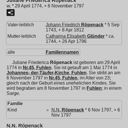
Juliane Friederica Röpenack
w, * 29 April 1774, + 6 November 1797
Vater-leiblich
Johann Friedrich
Röpenack
* 5 Sep
1743, + 8 Apr 1812
Mutter-leiblich
Catharina Elisabeth
Glünder
* ca.
1744, + 26 Apr 1796
alle
Familiennamen
Juliane Friederica
Röpenack
ist geboren am 29 April
1774 in
Nr.45, Fuhlen
. Sie ist getauft am 1 Mai 1774 in
Johannes- der-Täufer-Kirche, Fuhlen
. Sie stirbt an am
6 November 1797 in
Nr.45, Fuhlen
, im Alter von 23;
gleich nach der Geburt eines unehelichen Kindes. Sie
wird begraben am 8 November 1797 in
Fuhlen
; in einem
Sarge.
Familie
Kind
N.N.
Röpenack
* 6 Nov 1797, + 6
Nov 1797
N.N. Röpenack