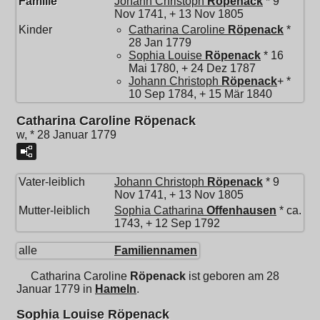
Familie
Johann Christoph
Röpenack
* 9
Nov 1741, + 13 Nov 1805
Kinder
Catharina Caroline
Röpenack
*
28 Jan 1779
Sophia Louise
Röpenack
* 16
Mai 1780, + 24 Dez 1787
Johann Christoph
Röpenack
+ *
10 Sep 1784, + 15 Mär 1840
Catharina Caroline Röpenack
w, * 28 Januar 1779
Vater-leiblich
Johann Christoph
Röpenack
* 9
Nov 1741, + 13 Nov 1805
Mutter-leiblich
Sophia Catharina
Offenhausen
* ca.
1743, + 12 Sep 1792
alle
Familiennamen
Catharina Caroline
Röpenack
ist geboren am 28
Januar 1779 in
Hameln
.
Sophia Louise Röpenack