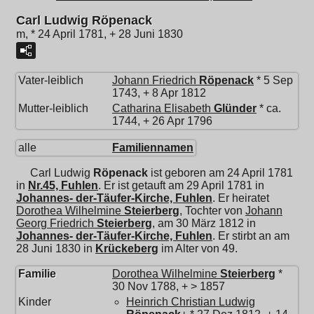
Carl Ludwig Röpenack
m, * 24 April 1781, + 28 Juni 1830
Vater-leiblich
Johann Friedrich
Röpenack
* 5 Sep
1743, + 8 Apr 1812
Mutter-leiblich
Catharina Elisabeth
Glünder
* ca.
1744, + 26 Apr 1796
alle
Familiennamen
Carl Ludwig
Röpenack
ist geboren am 24 April 1781
in
Nr.45, Fuhlen
. Er ist getauft am 29 April 1781 in
Johannes- der-Täufer-Kirche, Fuhlen
. Er heiratet
Dorothea Wilhelmine
Steierberg
, Tochter von
Johann
Georg Friedrich
Steierberg
, am 30 März 1812 in
Johannes- der-Täufer-Kirche, Fuhlen
. Er stirbt an am
28 Juni 1830 in
Krückeberg
im Alter von 49.
Familie
Dorothea Wilhelmine
Steierberg
*
30 Nov 1788, + > 1857
Kinder
Heinrich Christian Ludwig