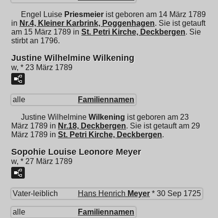
Engel Luise
Priesmeier
ist geboren am 14 März 1789
in
Nr.4, Kleiner Karbrink, Poggenhagen
. Sie ist getauft
am 15 März 1789 in
St. Petri Kirche, Deckbergen
. Sie
stirbt an 1796.
Justine Wilhelmine Wilkening
w, * 23 März 1789
alle
Familiennamen
Justine Wilhelmine
Wilkening
ist geboren am 23
März 1789 in
Nr.18, Deckbergen
. Sie ist getauft am 29
März 1789 in
St. Petri Kirche, Deckbergen
.
Sopohie Louise Leonore Meyer
w, * 27 März 1789
Vater-leiblich
Hans Henrich
Meyer
* 30 Sep 1725
alle
Familiennamen