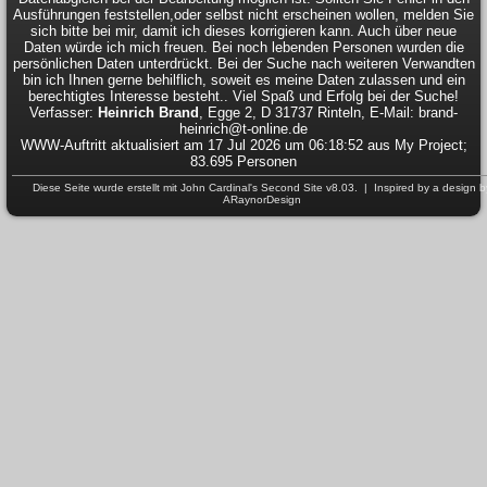
Ausführungen feststellen,oder selbst nicht erscheinen wollen, melden Sie
sich bitte bei mir, damit ich dieses korrigieren kann. Auch über neue
Daten würde ich mich freuen. Bei noch lebenden Personen wurden die
persönlichen Daten unterdrückt. Bei der Suche nach weiteren Verwandten
bin ich Ihnen gerne behilflich, soweit es meine Daten zulassen und ein
berechtigtes Interesse besteht.. Viel Spaß und Erfolg bei der Suche!
Verfasser:
Heinrich Brand
, Egge 2, D 31737 Rinteln, E-Mail: brand-
heinrich@t-online.de
WWW-Auftritt aktualisiert am 17 Jul 2026 um 06:18:52 aus My Project;
83.695 Personen
Diese Seite wurde erstellt mit
John Cardinal's
Second Site
v8.03. | Inspired by a design b
ARaynorDesign