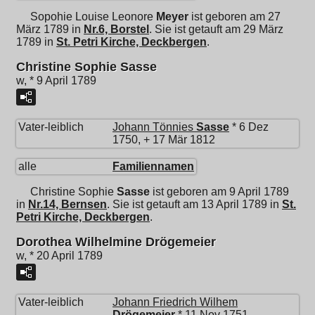
Sopohie Louise Leonore
Meyer
ist geboren am 27
März 1789 in
Nr.6, Borstel
. Sie ist getauft am 29 März
1789 in
St. Petri Kirche, Deckbergen
.
Christine Sophie Sasse
w, * 9 April 1789
Vater-leiblich
Johann Tönnies
Sasse
* 6 Dez
1750, + 17 Mär 1812
alle
Familiennamen
Christine Sophie
Sasse
ist geboren am 9 April 1789
in
Nr.14, Bernsen
. Sie ist getauft am 13 April 1789 in
St.
Petri Kirche, Deckbergen
.
Dorothea Wilhelmine Drögemeier
w, * 20 April 1789
Vater-leiblich
Johann Friedrich Wilhem
Drögemeier
* 11 Nov 1751