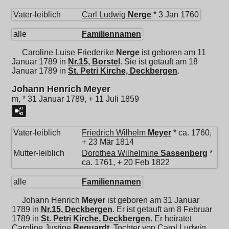
Vater-leiblich
Carl Ludwig
Nerge
* 3 Jan 1760
alle
Familiennamen
Caroline Luise Friederike
Nerge
ist geboren am 11
Januar 1789 in
Nr.15, Borstel
. Sie ist getauft am 18
Januar 1789 in
St. Petri Kirche, Deckbergen
.
Johann Henrich Meyer
m, * 31 Januar 1789, + 11 Juli 1859
Vater-leiblich
Friedrich Wilhelm
Meyer
* ca. 1760,
+ 23 Mär 1814
Mutter-leiblich
Dorothea Wilhelmine
Sassenberg
*
ca. 1761, + 20 Feb 1822
alle
Familiennamen
Johann Henrich
Meyer
ist geboren am 31 Januar
1789 in
Nr.15, Deckbergen
. Er ist getauft am 8 Februar
1789 in
St. Petri Kirche, Deckbergen
. Er heiratet
Caroline Justine
Requardt
, Tochter von
Carol Ludwig