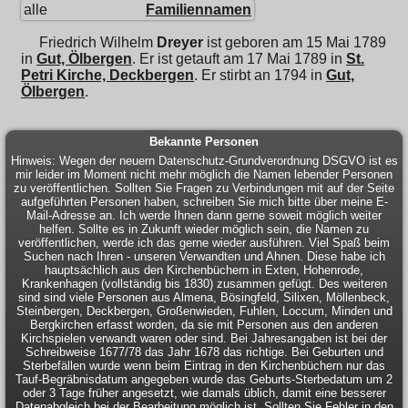
alle
Familiennamen
Friedrich Wilhelm
Dreyer
ist geboren am 15 Mai 1789
in
Gut, Ölbergen
. Er ist getauft am 17 Mai 1789 in
St.
Petri Kirche, Deckbergen
. Er stirbt an 1794 in
Gut,
Ölbergen
.
Bekannte Personen
Hinweis: Wegen der neuern Datenschutz-Grundverordnung DSGVO ist es
mir leider im Moment nicht mehr möglich die Namen lebender Personen
zu veröffentlichen. Sollten Sie Fragen zu Verbindungen mit auf der Seite
aufgeführten Personen haben, schreiben Sie mich bitte über meine E-
Mail-Adresse an. Ich werde Ihnen dann gerne soweit möglich weiter
helfen. Sollte es in Zukunft wieder möglich sein, die Namen zu
veröffentlichen, werde ich das gerne wieder ausführen. Viel Spaß beim
Suchen nach Ihren - unseren Verwandten und Ahnen. Diese habe ich
hauptsächlich aus den Kirchenbüchern in Exten, Hohenrode,
Krankenhagen (vollständig bis 1830) zusammen gefügt. Des weiteren
sind sind viele Personen aus Almena, Bösingfeld, Silixen, Möllenbeck,
Steinbergen, Deckbergen, Großenwieden, Fuhlen, Loccum, Minden und
Bergkirchen erfasst worden, da sie mit Personen aus den anderen
Kirchspielen verwandt waren oder sind. Bei Jahresangaben ist bei der
Schreibweise 1677/78 das Jahr 1678 das richtige. Bei Geburten und
Sterbefällen wurde wenn beim Eintrag in den Kirchenbüchern nur das
Tauf-Begräbnisdatum angegeben wurde das Geburts-Sterbedatum um 2
oder 3 Tage früher angesetzt, wie damals üblich, damit eine besserer
Datenabgleich bei der Bearbeitung möglich ist. Sollten Sie Fehler in den