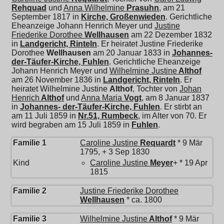
Rehquad
und
Anna Wilhelmine
Prasuhn
, am 21
September 1817 in
Kirche, Großenwieden
. Gerichtliche
Eheanzeige Johann Henrich Meyer und
Justine
Friederike Dorothee
Wellhausen
am 22 Dezember 1832
in
Landgericht, Rinteln
. Er heiratet
Justine Friederike
Dorothee
Wellhausen
am 20 Januar 1833 in
Johannes-
der-Täufer-Kirche, Fuhlen
. Gerichtliche Eheanzeige
Johann Henrich Meyer und
Wilhelmine Justine
Althof
am 26 November 1836 in
Landgericht, Rinteln
. Er
heiratet
Wilhelmine Justine
Althof
, Tochter von
Johan
Henrich
Althof
und
Anna Maria
Vogt
, am 8 Januar 1837
in
Johannes- der-Täufer-Kirche, Fuhlen
. Er stirbt an
am 11 Juli 1859 in
Nr.51, Rumbeck
, im Alter von 70. Er
wird begraben am 15 Juli 1859 in
Fuhlen
.
Familie 1
Caroline Justine
Requardt
* 9 Mär
1795, + 3 Sep 1830
Kind
Caroline Justine
Meyer
+ * 19 Apr
1815
Familie 2
Justine Friederike Dorothee
Wellhausen
* ca. 1800
Familie 3
Wilhelmine Justine
Althof
* 9 Mär