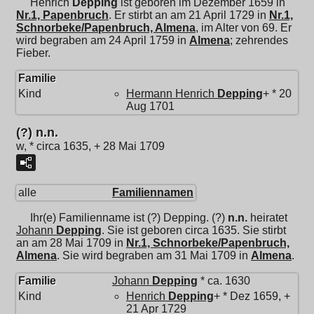
Henrich
Depping
ist geboren im Dezember 1659 in
Nr.1, Papenbruch
. Er stirbt an am 21 April 1729 in
Nr.1,
Schnorbeke/Papenbruch, Almena
, im Alter von 69. Er
wird begraben am 24 April 1759 in
Almena
; zehrendes
Fieber.
Familie
Kind
Hermann Henrich
Depping
+ * 20
Aug 1701
(?) n.n.
w, * circa 1635, + 28 Mai 1709
alle
Familiennamen
Ihr(e) Familienname ist (?) Depping.
(?)
n.n.
heiratet
Johann
Depping
. Sie ist geboren circa 1635. Sie stirbt
an am 28 Mai 1709 in
Nr.1, Schnorbeke/Papenbruch,
Almena
. Sie wird begraben am 31 Mai 1709 in
Almena
.
Familie
Johann
Depping
* ca. 1630
Kind
Henrich
Depping
+ * Dez 1659, +
21 Apr 1729