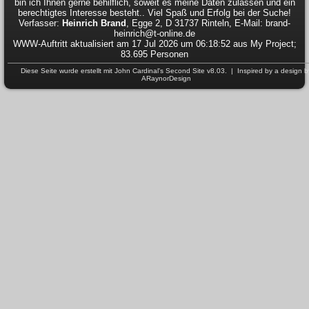
bin ich Ihnen gerne behilflich, soweit es meine Daten zulassen und ein
berechtigtes Interesse besteht.. Viel Spaß und Erfolg bei der Suche!
Verfasser:
Heinrich Brand
, Egge 2, D 31737 Rinteln, E-Mail: brand-
heinrich@t-online.de
WWW-Auftritt aktualisiert am 17 Jul 2026 um 06:18:52 aus My Project;
83.695 Personen
Diese Seite wurde erstellt mit
John Cardinal's
Second Site
v8.03. | Inspired by a design b
ARaynorDesign