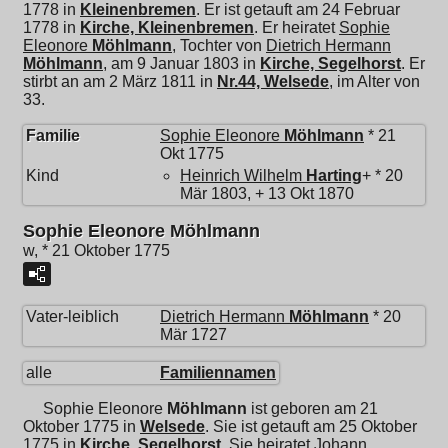
1778 in
Kleinenbremen
. Er ist getauft am 24 Februar
1778 in
Kirche, Kleinenbremen
. Er heiratet
Sophie
Eleonore
Möhlmann
, Tochter von
Dietrich Hermann
Möhlmann
, am 9 Januar 1803 in
Kirche, Segelhorst
. Er
stirbt an am 2 März 1811 in
Nr.44, Welsede
, im Alter von
33.
Familie
Sophie Eleonore
Möhlmann
* 21
Okt 1775
Kind
Heinrich Wilhelm
Harting
+ * 20
Mär 1803, + 13 Okt 1870
Sophie Eleonore Möhlmann
w, * 21 Oktober 1775
Vater-leiblich
Dietrich Hermann
Möhlmann
* 20
Mär 1727
alle
Familiennamen
Sophie Eleonore
Möhlmann
ist geboren am 21
Oktober 1775 in
Welsede
. Sie ist getauft am 25 Oktober
1775 in
Kirche, Segelhorst
. Sie heiratet
Johann