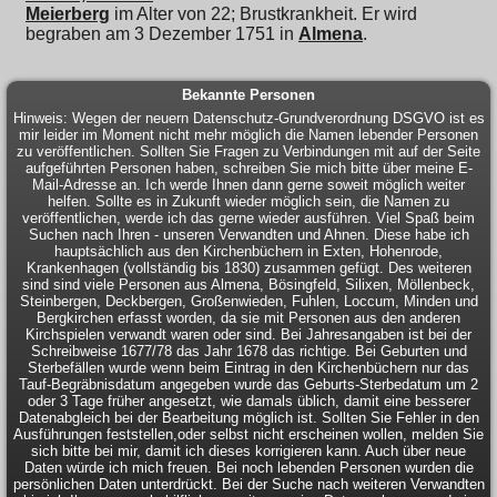
Meierberg
im Alter von 22; Brustkrankheit. Er wird
begraben am 3 Dezember 1751 in
Almena
.
Bekannte Personen
Hinweis: Wegen der neuern Datenschutz-Grundverordnung DSGVO ist es
mir leider im Moment nicht mehr möglich die Namen lebender Personen
zu veröffentlichen. Sollten Sie Fragen zu Verbindungen mit auf der Seite
aufgeführten Personen haben, schreiben Sie mich bitte über meine E-
Mail-Adresse an. Ich werde Ihnen dann gerne soweit möglich weiter
helfen. Sollte es in Zukunft wieder möglich sein, die Namen zu
veröffentlichen, werde ich das gerne wieder ausführen. Viel Spaß beim
Suchen nach Ihren - unseren Verwandten und Ahnen. Diese habe ich
hauptsächlich aus den Kirchenbüchern in Exten, Hohenrode,
Krankenhagen (vollständig bis 1830) zusammen gefügt. Des weiteren
sind sind viele Personen aus Almena, Bösingfeld, Silixen, Möllenbeck,
Steinbergen, Deckbergen, Großenwieden, Fuhlen, Loccum, Minden und
Bergkirchen erfasst worden, da sie mit Personen aus den anderen
Kirchspielen verwandt waren oder sind. Bei Jahresangaben ist bei der
Schreibweise 1677/78 das Jahr 1678 das richtige. Bei Geburten und
Sterbefällen wurde wenn beim Eintrag in den Kirchenbüchern nur das
Tauf-Begräbnisdatum angegeben wurde das Geburts-Sterbedatum um 2
oder 3 Tage früher angesetzt, wie damals üblich, damit eine besserer
Datenabgleich bei der Bearbeitung möglich ist. Sollten Sie Fehler in den
Ausführungen feststellen,oder selbst nicht erscheinen wollen, melden Sie
sich bitte bei mir, damit ich dieses korrigieren kann. Auch über neue
Daten würde ich mich freuen. Bei noch lebenden Personen wurden die
persönlichen Daten unterdrückt. Bei der Suche nach weiteren Verwandten