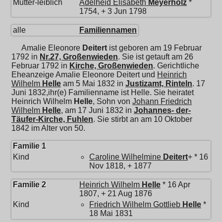
Mutter-leiblich
Adelheid Elisabeth
Meyerholz
*
1754, + 3 Jun 1798
alle
Familiennamen
Amalie Eleonore
Deitert
ist geboren am 19 Februar
1792 in
Nr.27, Großenwieden
. Sie ist getauft am 26
Februar 1792 in
Kirche, Großenwieden
. Gerichtliche
Eheanzeige Amalie Eleonore Deitert und
Heinrich
Wilhelm
Helle
am 5 Mai 1832 in
Justizamt, Rinteln
. 17
Juni 1832,ihr(e) Familienname ist Helle. Sie heiratet
Heinrich Wilhelm
Helle
, Sohn von
Johann Friedrich
Wilhelm
Helle
, am 17 Juni 1832 in
Johannes- der-
Täufer-Kirche, Fuhlen
. Sie stirbt an am 10 Oktober
1842 im Alter von 50.
Familie 1
Kind
Caroline Wilhelmine
Deitert
+ * 16
Nov 1818, + 1877
Familie 2
Heinrich Wilhelm
Helle
* 16 Apr
1807, + 21 Aug 1876
Kind
Friedrich Wilhelm Gottlieb
Helle
*
18 Mai 1831