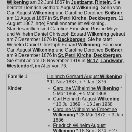
Wilkening
am 22 Juni 1867 in
Justizamt, Rinteln
. Sie
heiratet
Heinrich Gerhard August
Wilkening
, Sohn von
Carl August
Wilkening
und
Caroline Dorothee
Beißner
,
am 11 August 1867 in
St. Petri Kirche, Deckbergen
. 11
August 1867,ihr(e) Familienname ist Wilkening.
Standesamtlich sind Caroline Ernestine Rosine Meyer
und
Wilhelm Daniel Christoph Eduard
Wilkening
getraut
am 7 Dezember 1876 in
Deckbergen
. Sie heiratet
Wilhelm Daniel Christoph Eduard
Wilkening
, Sohn von
Carl August
Wilkening
und
Caroline Dorothee
Beißner
,
am 9 Dezember 1876 in
St. Petri Kirche, Deckbergen
.
Sie stirbt an am 18 November 1919 in
Nr.17, Landwehr,
Westendorf
, im Alter von 76.
Familie 1
Heinrich Gerhard August
Wilkening
* 11 Nov 1837, + 7 Jan 1876
Kinder
Caroline Wilhelmine
Wilkening
*
5 Mär 1868, + 5 Mär 1868
Carl Heinrich August
Wilkening
+
* 10 Jul 1869, + 13 Jan 1938
Caroline Wilhelmine Ernestine
Wilkening
* 28 Mär 1872, + 3 Jun
1886
Friedrich Wilhelm August
Wilkening
* 18 Sep 1874, + 27