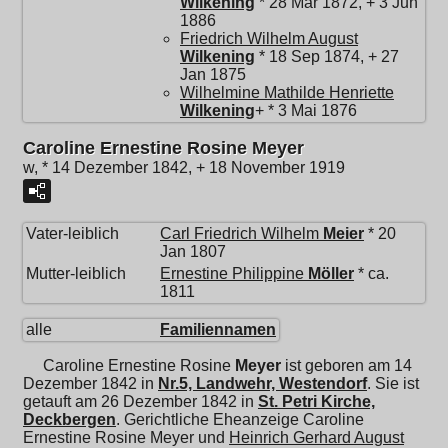
Wilkening
* 28 Mär 1872, + 3 Jun
1886
Friedrich Wilhelm August
Wilkening
* 18 Sep 1874, + 27
Jan 1875
Wilhelmine Mathilde Henriette
Wilkening
+ * 3 Mai 1876
Caroline Ernestine Rosine Meyer
w, * 14 Dezember 1842, + 18 November 1919
Vater-leiblich
Carl Friedrich Wilhelm
Meier
* 20
Jan 1807
Mutter-leiblich
Ernestine Philippine
Möller
* ca.
1811
alle
Familiennamen
Caroline Ernestine Rosine
Meyer
ist geboren am 14
Dezember 1842 in
Nr.5, Landwehr, Westendorf
. Sie ist
getauft am 26 Dezember 1842 in
St. Petri Kirche,
Deckbergen
. Gerichtliche Eheanzeige Caroline
Ernestine Rosine Meyer und
Heinrich Gerhard August