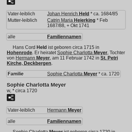
Vater-leiblich
Johan Henrich
Held
* ca. 1684/85
Mutter-leiblich
Catrin Maria
Heierking
* Feb
1687/88, + Okt 1741
alle
Familiennamen
Hans Cord
Held
ist geboren circa 1715 in
Hohenrode
. Er heiratet
Sophie Charlotta
Meyer
, Tochter
von
Hermann
Meyer
, am 11 Februar 1742 in
St. Petri
Kirche, Deckbergen
.
Familie
Sophie Charlotta
Meyer
* ca. 1720
Sophie Charlotta Meyer
w, * circa 1720
Vater-leiblich
Hermann
Meyer
alle
Familiennamen
Sophie Charlotta
Meyer
ist geboren circa 1720 in