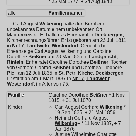
* 25 Mai 1777, + 24 Aug 1843
alle
Familiennamen
Carl August
Wilkening
hatte den Beruf ein
unbekanntes Datum einem unbekannten Ort ;
Maurermeister. Er hatte das Ehrenamt in
Deckbergen
;
Kirchenrechnungsführer. Er ist geboren am 23 Juli 1811
in
Nr.17, Landwehr, Westendorf
. Gerichtliche
Eheanzeige Carl August Wilkening und
Caroline
Dorothee
Beißner
am 23 Mai 1835 in
Landgericht,
Rinteln
. Er heiratet
Caroline Dorothee
Beißner
, Tochter
von
Gerhard Conrad
Beißner
und
Dorothea Eleonore
Piel
, am 12 Juli 1835 in
St. Petri Kirche, Deckbergen
.
Er stirbt an am 1 März 1887 in
Nr.17, Landwehr,
Westendorf
, im Alter von 75.
Familie
Caroline Dorothee
Beißner
* 1 Nov
1815, + 31 Jul 1870
Kinder
Carl August Gerhard
Wilkening
*
19 Sep 1835, + 21 Mai 1856
Heinrich Gerhard August
Wilkening
+ * 11 Nov 1837, + 7
Jan 1876
Justine Wilhelmine Charlotte