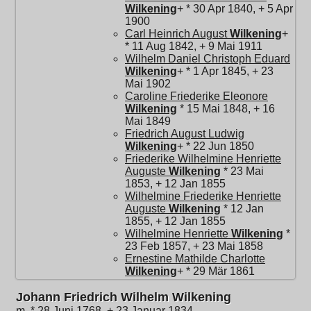
Wilkening
+ * 30 Apr 1840, + 5 Apr
1900
Carl Heinrich August
Wilkening
+
* 11 Aug 1842, + 9 Mai 1911
Wilhelm Daniel Christoph Eduard
Wilkening
+ * 1 Apr 1845, + 23
Mai 1902
Caroline Friederike Eleonore
Wilkening
* 15 Mai 1848, + 16
Mai 1849
Friedrich August Ludwig
Wilkening
+ * 22 Jun 1850
Friederike Wilhelmine Henriette
Auguste
Wilkening
* 23 Mai
1853, + 12 Jan 1855
Wilhelmine Friederike Henriette
Auguste
Wilkening
* 12 Jan
1855, + 12 Jan 1855
Wilhelmine Henriette
Wilkening
*
23 Feb 1857, + 23 Mai 1858
Ernestine Mathilde Charlotte
Wilkening
+ * 29 Mär 1861
Johann Friedrich Wilhelm Wilkening
m, * 28 Juni 1768, + 23 Januar 1834