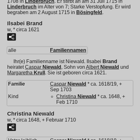
1708 in
Linderbruch
. Er stirbt an am 31 Juli 1715 in
Linderbruch
im Alter von 7; Starke Verstopfung. Er wird
begraben am 2 August 1715 in
Bösingfeld
.
Ilsabei Brand
w, * circa 1621
alle
Familiennamen
Ihr(e) Familienname ist Niewald.
Ilsabei
Brand
heiratet
Caspar
Niewald
, Sohn von
Albert
Niewald
und
Margaretha
Krull
. Sie ist geboren circa 1621.
Familie
Caspar
Niewald
* ca. 1618/19, +
Sep 1703
Kind
Christina
Niewald
* ca. 1648, +
Feb 1710
Christina Niewald
w, * circa 1648, + Februar 1710