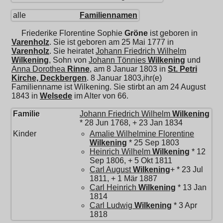
alle
Familiennamen
Friederike Florentine Sophie
Gröne
ist geboren in
Varenholz
. Sie ist geboren am 25 Mai 1777 in
Varenholz
. Sie heiratet
Johann Friedrich Wilhelm
Wilkening
, Sohn von
Johann Tönnies
Wilkening
und
Anna Dorothea
Rinne
, am 8 Januar 1803 in
St. Petri
Kirche, Deckbergen
. 8 Januar 1803,ihr(e)
Familienname ist Wilkening. Sie stirbt an am 24 August
1843 in
Welsede
im Alter von 66.
Familie
Johann Friedrich Wilhelm
Wilkening
* 28 Jun 1768, + 23 Jan 1834
Kinder
Amalie Wilhelmine Florentine
Wilkening
* 25 Sep 1803
Heinrich Wilhelm
Wilkening
* 12
Sep 1806, + 5 Okt 1811
Carl August
Wilkening
+ * 23 Jul
1811, + 1 Mär 1887
Carl Heinrich
Wilkening
* 13 Jan
1814
Carl Ludwig
Wilkening
* 3 Apr
1818