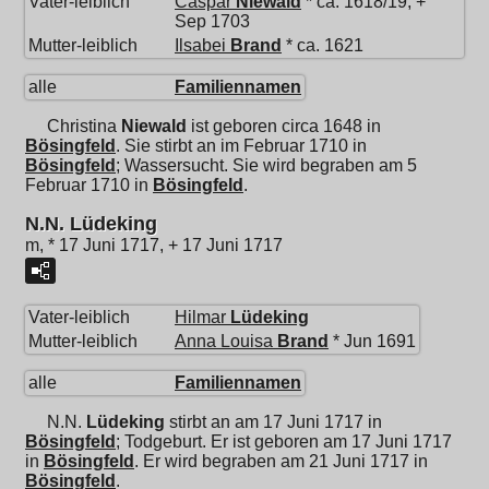
Vater-leiblich
Caspar
Niewald
* ca. 1618/19, +
Sep 1703
Mutter-leiblich
Ilsabei
Brand
* ca. 1621
alle
Familiennamen
Christina
Niewald
ist geboren circa 1648 in
Bösingfeld
. Sie stirbt an im Februar 1710 in
Bösingfeld
; Wassersucht. Sie wird begraben am 5
Februar 1710 in
Bösingfeld
.
N.N. Lüdeking
m, * 17 Juni 1717, + 17 Juni 1717
Vater-leiblich
Hilmar
Lüdeking
Mutter-leiblich
Anna Louisa
Brand
* Jun 1691
alle
Familiennamen
N.N.
Lüdeking
stirbt an am 17 Juni 1717 in
Bösingfeld
; Todgeburt. Er ist geboren am 17 Juni 1717
in
Bösingfeld
. Er wird begraben am 21 Juni 1717 in
Bösingfeld
.