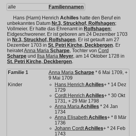
alle
Familiennamen
Hans (Harm) Henrich
Achilles
hatte den Beruf ein
unbekanntes Datum
Nr.3, Struckhof, Rolfshagen
;
Vollmeier. Er hatte das Ehrenamt in
Rolfshagen
;
Eidgeschworener. Er ist geboren am 24 Dezember 1703
in
Nr.3, Struckhof, Rolfshagen
. Er ist getauft am 27
Dezember 1703 in
St. Petri Kirche, Deckbergen
. Er
heiratet
Anna Maria
Scharpe
, Tochter von
Cord
Scharpe
und
Ilsa Maria
Meyer
, am 14 Oktober 1728 in
St. Petri Kirche, Deckbergen
.
Familie 1
Anna Maria
Scharpe
* 6 Mai 1709, +
9 Mai 1709
Kinder
Hans Henrich
Achilles
+ * 14 Dez
1729
Cordt Henrich
Achilles
+ * 30 Okt
1731, + 29 Mär 1798
Anna Maria
Achilles
* 24 Jan
1734
Anna Elisabeth
Achilles
+ * 8 Mär
1736
Johann Cordt
Achilles
+ * 24 Feb
1743