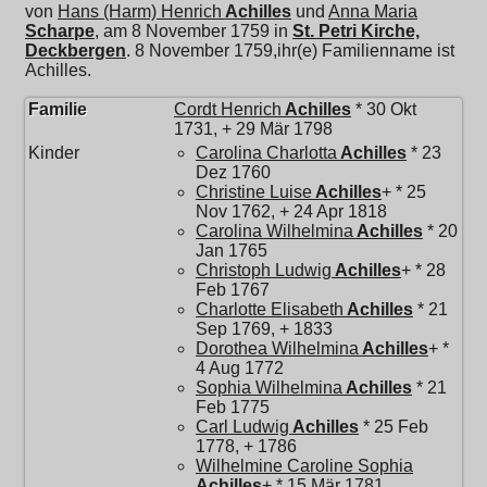
von
Hans (Harm) Henrich
Achilles
und
Anna Maria
Scharpe
, am 8 November 1759 in
St. Petri Kirche,
Deckbergen
. 8 November 1759,ihr(e) Familienname ist
Achilles.
Familie
Cordt Henrich
Achilles
* 30 Okt
1731, + 29 Mär 1798
Kinder
Carolina Charlotta
Achilles
* 23
Dez 1760
Christine Luise
Achilles
+ * 25
Nov 1762, + 24 Apr 1818
Carolina Wilhelmina
Achilles
* 20
Jan 1765
Christoph Ludwig
Achilles
+ * 28
Feb 1767
Charlotte Elisabeth
Achilles
* 21
Sep 1769, + 1833
Dorothea Wilhelmina
Achilles
+ *
4 Aug 1772
Sophia Wilhelmina
Achilles
* 21
Feb 1775
Carl Ludwig
Achilles
* 25 Feb
1778, + 1786
Wilhelmine Caroline Sophia
Achilles
+ * 15 Mär 1781