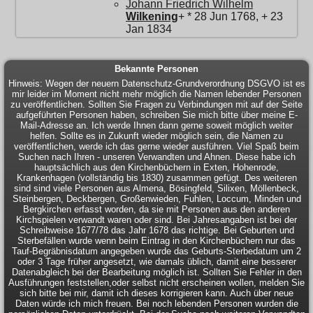
Johann Friedrich Wilhelm
Wilkening
+ * 28 Jun 1768, + 23
Jan 1834
Bekannte Personen
Hinweis: Wegen der neuern Datenschutz-Grundverordnung DSGVO ist es
mir leider im Moment nicht mehr möglich die Namen lebender Personen
zu veröffentlichen. Sollten Sie Fragen zu Verbindungen mit auf der Seite
aufgeführten Personen haben, schreiben Sie mich bitte über meine E-
Mail-Adresse an. Ich werde Ihnen dann gerne soweit möglich weiter
helfen. Sollte es in Zukunft wieder möglich sein, die Namen zu
veröffentlichen, werde ich das gerne wieder ausführen. Viel Spaß beim
Suchen nach Ihren - unseren Verwandten und Ahnen. Diese habe ich
hauptsächlich aus den Kirchenbüchern in Exten, Hohenrode,
Krankenhagen (vollständig bis 1830) zusammen gefügt. Des weiteren
sind sind viele Personen aus Almena, Bösingfeld, Silixen, Möllenbeck,
Steinbergen, Deckbergen, Großenwieden, Fuhlen, Loccum, Minden und
Bergkirchen erfasst worden, da sie mit Personen aus den anderen
Kirchspielen verwandt waren oder sind. Bei Jahresangaben ist bei der
Schreibweise 1677/78 das Jahr 1678 das richtige. Bei Geburten und
Sterbefällen wurde wenn beim Eintrag in den Kirchenbüchern nur das
Tauf-Begräbnisdatum angegeben wurde das Geburts-Sterbedatum um 2
oder 3 Tage früher angesetzt, wie damals üblich, damit eine besserer
Datenabgleich bei der Bearbeitung möglich ist. Sollten Sie Fehler in den
Ausführungen feststellen,oder selbst nicht erscheinen wollen, melden Sie
sich bitte bei mir, damit ich dieses korrigieren kann. Auch über neue
Daten würde ich mich freuen. Bei noch lebenden Personen wurden die