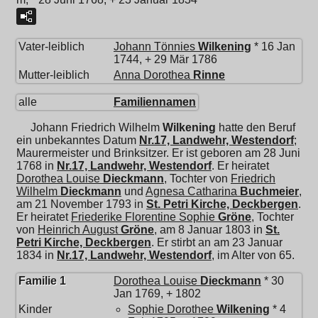
Vater-leiblich
Johann Tönnies
Wilkening
* 16 Jan
1744, + 29 Mär 1786
Mutter-leiblich
Anna Dorothea
Rinne
alle
Familiennamen
Johann Friedrich Wilhelm
Wilkening
hatte den Beruf
ein unbekanntes Datum
Nr.17, Landwehr, Westendorf
;
Maurermeister und Brinksitzer. Er ist geboren am 28 Juni
1768 in
Nr.17, Landwehr, Westendorf
. Er heiratet
Dorothea Louise
Dieckmann
, Tochter von
Friedrich
Wilhelm
Dieckmann
und
Agnesa Catharina
Buchmeier
,
am 21 November 1793 in
St. Petri Kirche, Deckbergen
.
Er heiratet
Friederike Florentine Sophie
Gröne
, Tochter
von
Heinrich August
Gröne
, am 8 Januar 1803 in
St.
Petri Kirche, Deckbergen
. Er stirbt an am 23 Januar
1834 in
Nr.17, Landwehr, Westendorf
, im Alter von 65.
Familie 1
Dorothea Louise
Dieckmann
* 30
Jan 1769, + 1802
Kinder
Sophie Dorothee
Wilkening
* 4