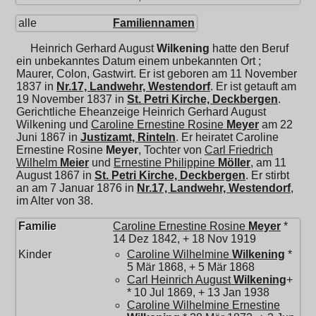
alle
Familiennamen
Heinrich Gerhard August
Wilkening
hatte den Beruf
ein unbekanntes Datum einem unbekannten Ort ;
Maurer, Colon, Gastwirt. Er ist geboren am 11 November
1837 in
Nr.17, Landwehr, Westendorf
. Er ist getauft am
19 November 1837 in
St. Petri Kirche, Deckbergen
.
Gerichtliche Eheanzeige Heinrich Gerhard August
Wilkening und
Caroline Ernestine Rosine
Meyer
am 22
Juni 1867 in
Justizamt, Rinteln
. Er heiratet
Caroline
Ernestine Rosine
Meyer
, Tochter von
Carl Friedrich
Wilhelm
Meier
und
Ernestine Philippine
Möller
, am 11
August 1867 in
St. Petri Kirche, Deckbergen
. Er stirbt
an am 7 Januar 1876 in
Nr.17, Landwehr, Westendorf
,
im Alter von 38.
Familie
Caroline Ernestine Rosine
Meyer
*
14 Dez 1842, + 18 Nov 1919
Kinder
Caroline Wilhelmine
Wilkening
*
5 Mär 1868, + 5 Mär 1868
Carl Heinrich August
Wilkening
+
* 10 Jul 1869, + 13 Jan 1938
Caroline Wilhelmine Ernestine