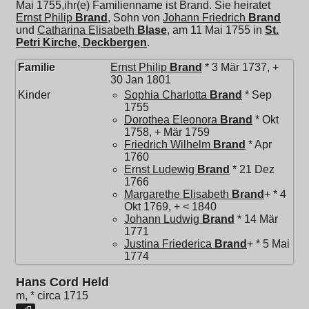
Mai 1755,ihr(e) Familienname ist Brand. Sie heiratet
Ernst Philip
Brand
, Sohn von
Johann Friedrich
Brand
und
Catharina Elisabeth
Blase
, am 11 Mai 1755 in
St.
Petri Kirche, Deckbergen
.
Familie
Ernst Philip
Brand
* 3 Mär 1737, +
30 Jan 1801
Kinder
Sophia Charlotta
Brand
* Sep
1755
Dorothea Eleonora
Brand
* Okt
1758, + Mär 1759
Friedrich Wilhelm
Brand
* Apr
1760
Ernst Ludewig
Brand
* 21 Dez
1766
Margarethe Elisabeth
Brand
+ * 4
Okt 1769, + < 1840
Johann Ludwig
Brand
* 14 Mär
1771
Justina Friederica
Brand
+ * 5 Mai
1774
Hans Cord Held
m, * circa 1715