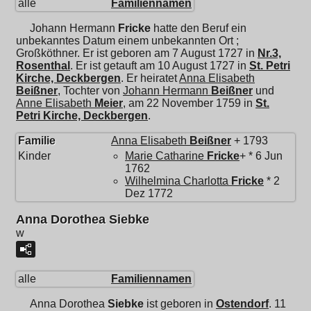
alle
Familiennamen
Johann Hermann
Fricke
hatte den Beruf ein
unbekanntes Datum einem unbekannten Ort ;
Großköthner. Er ist geboren am 7 August 1727 in
Nr.3,
Rosenthal
. Er ist getauft am 10 August 1727 in
St. Petri
Kirche, Deckbergen
. Er heiratet
Anna Elisabeth
Beißner
, Tochter von
Johann Hermann
Beißner
und
Anne Elisabeth
Meier
, am 22 November 1759 in
St.
Petri Kirche, Deckbergen
.
Familie
Anna Elisabeth
Beißner
+ 1793
Kinder
Marie Catharine
Fricke
+ * 6 Jun
1762
Wilhelmina Charlotta
Fricke
* 2
Dez 1772
Anna Dorothea Siebke
w
alle
Familiennamen
Anna Dorothea
Siebke
ist geboren in
Ostendorf
. 11