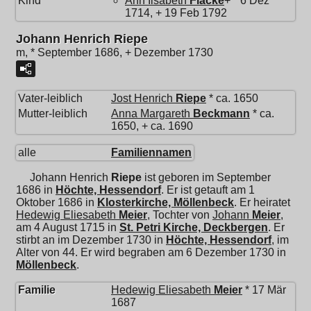
Kind
Ann Ilsabeth
Flacke
+ * 6 Dez
1714, + 19 Feb 1792
Johann Henrich Riepe
m, * September 1686, + Dezember 1730
Vater-leiblich
Jost Henrich
Riepe
* ca. 1650
Mutter-leiblich
Anna Margareth
Beckmann
* ca.
1650, + ca. 1690
alle
Familiennamen
Johann Henrich
Riepe
ist geboren im September
1686 in
Höchte, Hessendorf
. Er ist getauft am 1
Oktober 1686 in
Klosterkirche, Möllenbeck
. Er heiratet
Hedewig Eliesabeth
Meier
, Tochter von
Johann
Meier
,
am 4 August 1715 in
St. Petri Kirche, Deckbergen
. Er
stirbt an im Dezember 1730 in
Höchte, Hessendorf
, im
Alter von 44. Er wird begraben am 6 Dezember 1730 in
Möllenbeck
.
Familie
Hedewig Eliesabeth
Meier
* 17 Mär
1687