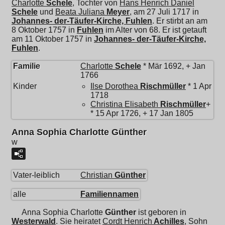
Charlotte
Schele
, Tochter von
Hans Henrich Daniel
Schele
und
Beata Juliana
Meyer
, am 27 Juli 1717 in
Johannes- der-Täufer-Kirche, Fuhlen
. Er stirbt an am
8 Oktober 1757 in
Fuhlen
im Alter von 68. Er ist getauft
am 11 Oktober 1757 in
Johannes- der-Täufer-Kirche,
Fuhlen
.
Familie
Charlotte
Schele
* Mär 1692, + Jan
1766
Kinder
Ilse Dorothea
Rischmüller
* 1 Apr
1718
Christina Elisabeth
Rischmüller
+
* 15 Apr 1726, + 17 Jan 1805
Anna Sophia Charlotte Günther
w
Vater-leiblich
Christian
Günther
alle
Familiennamen
Anna Sophia Charlotte
Günther
ist geboren in
Westerwald
. Sie heiratet
Cordt Henrich
Achilles
, Sohn