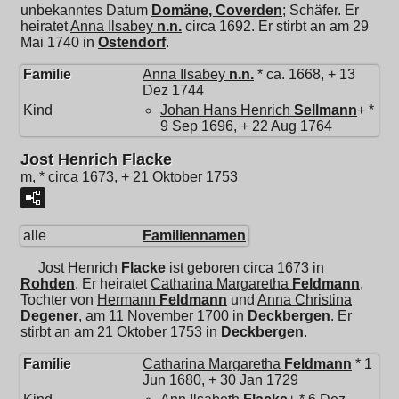
unbekanntes Datum
Domäne, Coverden
; Schäfer. Er
heiratet
Anna Ilsabey
n.n.
circa 1692. Er stirbt an am 29
Mai 1740 in
Ostendorf
.
Familie
Anna Ilsabey
n.n.
* ca. 1668, + 13
Dez 1744
Kind
Johan Hans Henrich
Sellmann
+ *
9 Sep 1696, + 22 Aug 1764
Jost Henrich Flacke
m, * circa 1673, + 21 Oktober 1753
alle
Familiennamen
Jost Henrich
Flacke
ist geboren circa 1673 in
Rohden
. Er heiratet
Catharina Margaretha
Feldmann
,
Tochter von
Hermann
Feldmann
und
Anna Christina
Degener
, am 11 November 1700 in
Deckbergen
. Er
stirbt an am 21 Oktober 1753 in
Deckbergen
.
Familie
Catharina Margaretha
Feldmann
* 1
Jun 1680, + 30 Jan 1729