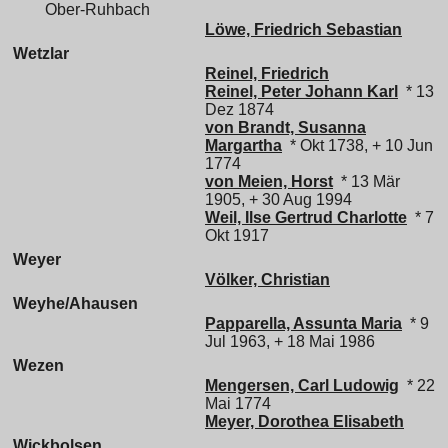
Ober-Ruhbach
Löwe, Friedrich Sebastian
Wetzlar
Reinel, Friedrich
Reinel, Peter Johann Karl
* 13
Dez 1874
von Brandt, Susanna
Margartha
* Okt 1738, + 10 Jun
1774
von Meien, Horst
* 13 Mär
1905, + 30 Aug 1994
Weil, Ilse Gertrud Charlotte
* 7
Okt 1917
Weyer
Völker, Christian
Weyhe/Ahausen
Papparella, Assunta Maria
* 9
Jul 1963, + 18 Mai 1986
Wezen
Mengersen, Carl Ludowig
* 22
Mai 1774
Meyer, Dorothea Elisabeth
Wickbolsen