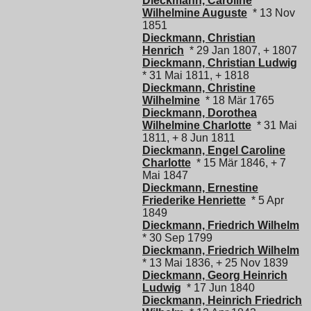
Dieckmann, Caroline
Wilhelmine Auguste
* 13 Nov
1851
Dieckmann, Christian
Henrich
* 29 Jan 1807, + 1807
Dieckmann, Christian Ludwig
* 31 Mai 1811, + 1818
Dieckmann, Christine
Wilhelmine
* 18 Mär 1765
Dieckmann, Dorothea
Wilhelmine Charlotte
* 31 Mai
1811, + 8 Jun 1811
Dieckmann, Engel Caroline
Charlotte
* 15 Mär 1846, + 7
Mai 1847
Dieckmann, Ernestine
Friederike Henriette
* 5 Apr
1849
Dieckmann, Friedrich Wilhelm
* 30 Sep 1799
Dieckmann, Friedrich Wilhelm
* 13 Mai 1836, + 25 Nov 1839
Dieckmann, Georg Heinrich
Ludwig
* 17 Jun 1840
Dieckmann, Heinrich Friedrich