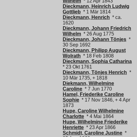
Wilhelm
* 12 Apr 1843
Dieckmann, Heinrich Ludwig
Gottlieb
* 1 Mär 1814
Dieckmann, Henrich
* ca.
1620
Dieckmann, Johann Friedrich
Wilhelm
* 26 Aug 1775
Dieckmann, Johann Tönjes
*
30 Sep 1692
Dieckmann, Philipp August
Wolrath
* 18 Feb 1808
Dieckmann, Sophia Catharina
* 23 Okt 1761
Dieckmann, Tönjes Henrich
*
10 Mär 1735, + 1818
Diekmann, Wilhelmine
Caroline
* 7 Jun 1770
Hamel, Friederike Caroline
Sophie
* 17 Nov 1846, + 4 Apr
1873
Hupe, Caroline Wilhelmine
Charlotte
* 4 Mai 1864
Hupe, Wilhelmine Friederike
Henriette
* 23 Apr 1866
Schmidt, Caroline Justine
*