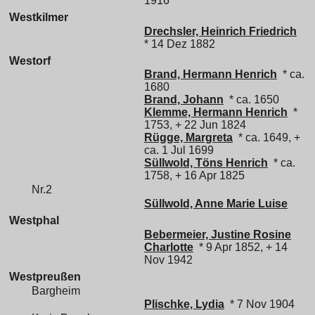
1916
Westkilmer
Drechsler, Heinrich Friedrich
* 14 Dez 1882
Westorf
Brand, Hermann Henrich
* ca.
1680
Brand, Johann
* ca. 1650
Klemme, Hermann Henrich
*
1753, + 22 Jun 1824
Rügge, Margreta
* ca. 1649, +
ca. 1 Jul 1699
Süllwold, Töns Henrich
* ca.
1758, + 16 Apr 1825
Nr.2
Süllwold, Anne Marie Luise
Westphal
Bebermeier, Justine Rosine
Charlotte
* 9 Apr 1852, + 14
Nov 1942
Westpreußen
Bargheim
Plischke, Lydia
* 7 Nov 1904