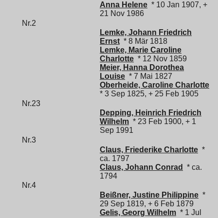
Anna Helene
* 10 Jan 1907, +
21 Nov 1986
Nr.2
Lemke, Johann Friedrich
Ernst
* 8 Mär 1818
Lemke, Marie Caroline
Charlotte
* 12 Nov 1859
Meier, Hanna Dorothea
Louise
* 7 Mai 1827
Oberheide, Caroline Charlotte
* 3 Sep 1825, + 25 Feb 1905
Nr.23
Depping, Heinrich Friedrich
Wilhelm
* 23 Feb 1900, + 1
Sep 1991
Nr.3
Claus, Friederike Charlotte
*
ca. 1797
Claus, Johann Conrad
* ca.
1794
Nr.4
Beißner, Justine Philippine
*
29 Sep 1819, + 6 Feb 1879
Gelis, Georg Wilhelm
* 1 Jul