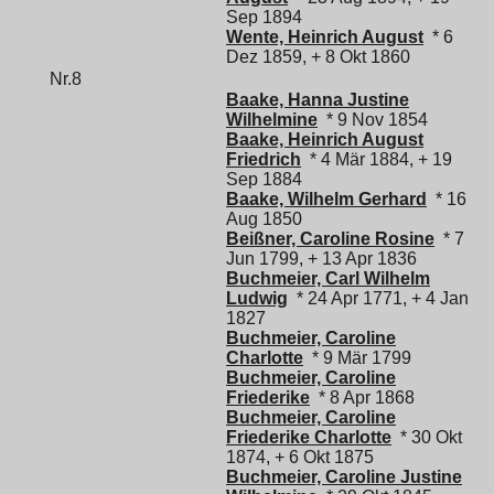
Sep 1894
Wente, Heinrich August
* 6
Dez 1859, + 8 Okt 1860
Nr.8
Baake, Hanna Justine
Wilhelmine
* 9 Nov 1854
Baake, Heinrich August
Friedrich
* 4 Mär 1884, + 19
Sep 1884
Baake, Wilhelm Gerhard
* 16
Aug 1850
Beißner, Caroline Rosine
* 7
Jun 1799, + 13 Apr 1836
Buchmeier, Carl Wilhelm
Ludwig
* 24 Apr 1771, + 4 Jan
1827
Buchmeier, Caroline
Charlotte
* 9 Mär 1799
Buchmeier, Caroline
Friederike
* 8 Apr 1868
Buchmeier, Caroline
Friederike Charlotte
* 30 Okt
1874, + 6 Okt 1875
Buchmeier, Caroline Justine