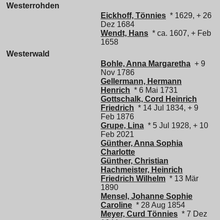
Westerrohden
Eickhoff, Tönnies
* 1629, + 26
Dez 1684
Wendt, Hans
* ca. 1607, + Feb
1658
Westerwald
Bohle, Anna Margaretha
+ 9
Nov 1786
Gellermann, Hermann
Henrich
* 6 Mai 1731
Gottschalk, Cord Heinrich
Friedrich
* 14 Jul 1834, + 9
Feb 1876
Grupe, Lina
* 5 Jul 1928, + 10
Feb 2021
Günther, Anna Sophia
Charlotte
Günther, Christian
Hachmeister, Heinrich
Friedrich Wilhelm
* 13 Mär
1890
Mensel, Johanne Sophie
Caroline
* 28 Aug 1854
Meyer, Curd Tönnies
* 7 Dez