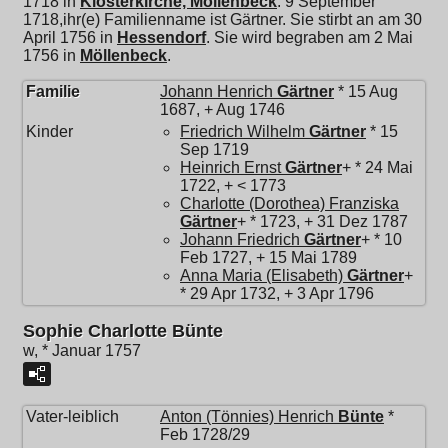
1718 in
Klosterkirche, Möllenbeck
. 9 September
1718,ihr(e) Familienname ist Gärtner. Sie stirbt an am 30
April 1756 in
Hessendorf
. Sie wird begraben am 2 Mai
1756 in
Möllenbeck
.
Familie
Johann Henrich
Gärtner
* 15 Aug
1687, + Aug 1746
Kinder
Friedrich Wilhelm
Gärtner
* 15
Sep 1719
Heinrich Ernst
Gärtner
+ * 24 Mai
1722, + < 1773
Charlotte (Dorothea) Franziska
Gärtner
+ * 1723, + 31 Dez 1787
Johann Friedrich
Gärtner
+ * 10
Feb 1727, + 15 Mai 1789
Anna Maria (Elisabeth)
Gärtner
+
* 29 Apr 1732, + 3 Apr 1796
Sophie Charlotte Bünte
w, * Januar 1757
Vater-leiblich
Anton (Tönnies) Henrich
Bünte
*
Feb 1728/29