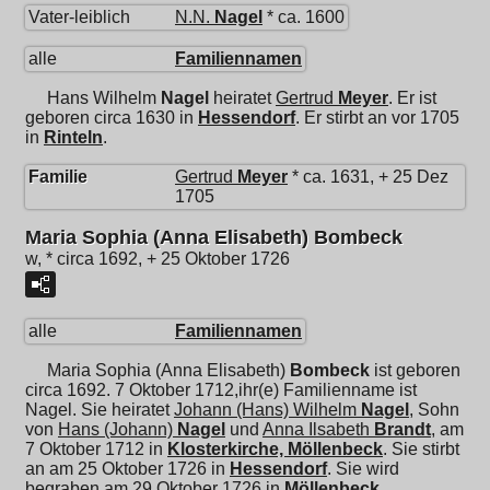
Vater-leiblich
N.N.
Nagel
* ca. 1600
alle
Familiennamen
Hans Wilhelm
Nagel
heiratet
Gertrud
Meyer
. Er ist
geboren circa 1630 in
Hessendorf
. Er stirbt an vor 1705
in
Rinteln
.
Familie
Gertrud
Meyer
* ca. 1631, + 25 Dez
1705
Maria Sophia (Anna Elisabeth) Bombeck
w, * circa 1692, + 25 Oktober 1726
alle
Familiennamen
Maria Sophia (Anna Elisabeth)
Bombeck
ist geboren
circa 1692. 7 Oktober 1712,ihr(e) Familienname ist
Nagel. Sie heiratet
Johann (Hans) Wilhelm
Nagel
, Sohn
von
Hans (Johann)
Nagel
und
Anna Ilsabeth
Brandt
, am
7 Oktober 1712 in
Klosterkirche, Möllenbeck
. Sie stirbt
an am 25 Oktober 1726 in
Hessendorf
. Sie wird
begraben am 29 Oktober 1726 in
Möllenbeck
.