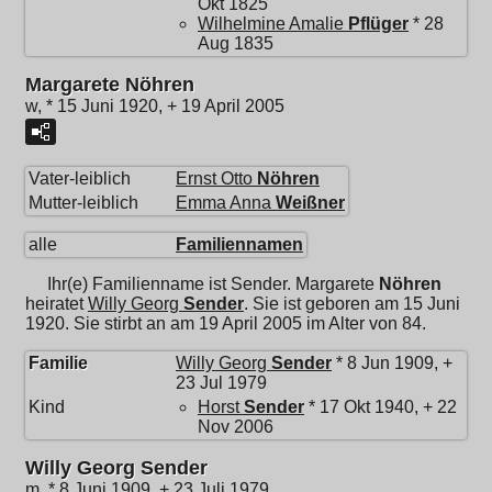
Okt 1825
Wilhelmine Amalie
Pflüger
* 28
Aug 1835
Margarete Nöhren
w, * 15 Juni 1920, + 19 April 2005
Vater-leiblich
Ernst Otto
Nöhren
Mutter-leiblich
Emma Anna
Weißner
alle
Familiennamen
Ihr(e) Familienname ist Sender.
Margarete
Nöhren
heiratet
Willy Georg
Sender
. Sie ist geboren am 15 Juni
1920. Sie stirbt an am 19 April 2005 im Alter von 84.
Familie
Willy Georg
Sender
* 8 Jun 1909, +
23 Jul 1979
Kind
Horst
Sender
* 17 Okt 1940, + 22
Nov 2006
Willy Georg Sender
m, * 8 Juni 1909, + 23 Juli 1979