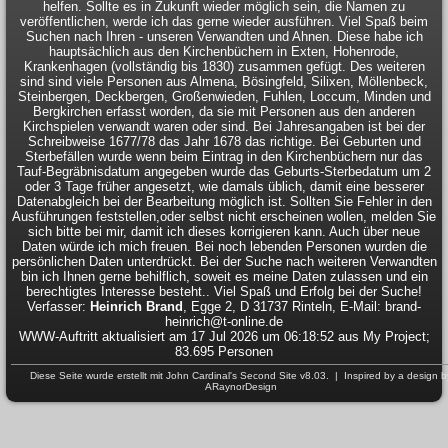
helfen. Sollte es in Zukunft wieder möglich sein, die Namen zu
veröffentlichen, werde ich das gerne wieder ausführen. Viel Spaß beim
Suchen nach Ihren - unseren Verwandten und Ahnen. Diese habe ich
hauptsächlich aus den Kirchenbüchern in Exten, Hohenrode,
Krankenhagen (vollständig bis 1830) zusammen gefügt. Des weiteren
sind sind viele Personen aus Almena, Bösingfeld, Silixen, Möllenbeck,
Steinbergen, Deckbergen, Großenwieden, Fuhlen, Loccum, Minden und
Bergkirchen erfasst worden, da sie mit Personen aus den anderen
Kirchspielen verwandt waren oder sind. Bei Jahresangaben ist bei der
Schreibweise 1677/78 das Jahr 1678 das richtige. Bei Geburten und
Sterbefällen wurde wenn beim Eintrag in den Kirchenbüchern nur das
Tauf-Begräbnisdatum angegeben wurde das Geburts-Sterbedatum um 2
oder 3 Tage früher angesetzt, wie damals üblich, damit eine besserer
Datenabgleich bei der Bearbeitung möglich ist. Sollten Sie Fehler in den
Ausführungen feststellen,oder selbst nicht erscheinen wollen, melden Sie
sich bitte bei mir, damit ich dieses korrigieren kann. Auch über neue
Daten würde ich mich freuen. Bei noch lebenden Personen wurden die
persönlichen Daten unterdrückt. Bei der Suche nach weiteren Verwandten
bin ich Ihnen gerne behilflich, soweit es meine Daten zulassen und ein
berechtigtes Interesse besteht.. Viel Spaß und Erfolg bei der Suche!
Verfasser:
Heinrich Brand
, Egge 2, D 31737 Rinteln, E-Mail: brand-
heinrich@t-online.de
WWW-Auftritt aktualisiert am 17 Jul 2026 um 06:18:52 aus My Project;
83.695 Personen
Diese Seite wurde erstellt mit
John Cardinal's
Second Site
v8.03. | Inspired by a design b
ARaynorDesign