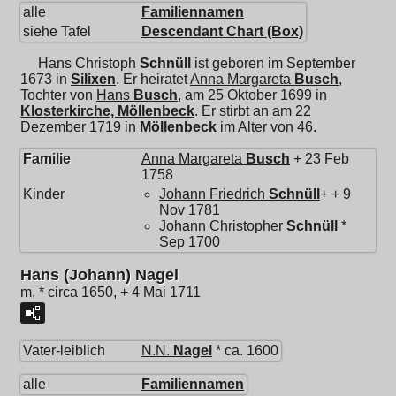
alle
Familiennamen
siehe Tafel
Descendant Chart (Box)
Hans Christoph
Schnüll
ist geboren im September
1673 in
Silixen
. Er heiratet
Anna Margareta
Busch
,
Tochter von
Hans
Busch
, am 25 Oktober 1699 in
Klosterkirche, Möllenbeck
. Er stirbt an am 22
Dezember 1719 in
Möllenbeck
im Alter von 46.
Familie
Anna Margareta
Busch
+ 23 Feb
1758
Kinder
Johann Friedrich
Schnüll
+ + 9
Nov 1781
Johann Christopher
Schnüll
*
Sep 1700
Hans (Johann) Nagel
m, * circa 1650, + 4 Mai 1711
Vater-leiblich
N.N.
Nagel
* ca. 1600
alle
Familiennamen