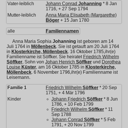
Vater-leiblich
Johann Conrad
Johanning
* 8 Jan
1716, + 27 Sep 1794
Mutter-leiblich
Anna Maria Elisabeth (Margarethe)
Böger
+ 15 Jan 1780
alle
Familiennamen
Anna Maria Sophia
Johanning
ist geboren am 14
Juli 1764 in
Möllenbeck
. Sie ist getauft am 20 Juli 1764
in
Klosterkirche, Möllenbeck
. 16 Oktober 1785,ihr(e)
Familienname ist Söffker. Sie heiratet
Friedrich Wilhelm
Söffker
, Sohn von
Johan Henrich
Söffker
und
Dorothea
Louise
Küster
, am 16 Oktober 1785 in
Klosterkirche,
Möllenbeck
. 6 November 1796,ihr(e) Familienname ist
Leisemann.
Familie 1
Friedrich Wilhelm
Söffker
* 20 Sep
1751, + 4 Mär 1796
Kinder
Johann Friedrich
Söffker
* 8 Jun
1786, + 10 Feb 1799
Friedrich Wilhelm
Söffker
* 11
Sep 1788
Johann Conrad
Söffker
* 5 Feb
1791, + 20 Nov 1799