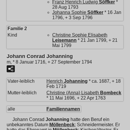
Franz Henrich Ludwig
Söffker
*
28 Aug 1793
Johanna Sophie
Söffker
* 16 Jan
1796, + 3 Sep 1796
Familie 2
Kind
Christine Sophie Elisabeth
Leisemann
* 21 Jan 1799, + 21
Mai 1799
Johann Conrad Johanning
m, * 8 Januar 1716, + 27 September 1794
Vater-leiblich
Henrich
Johanning
* ca. 1687, + 18
Feb 1719
Mutter-leiblich
Christine (Anna) Lisabeth
Bombeck
* 11 Mai 1696, + 22 Apr 1763
alle
Familiennamen
Johann Conrad
Johanning
hatte den Beruf ein
unbekanntes Datum
Möllenbeck
; Schneidermeister. Er
hatte das Ehrenamt in
Möllenbeck
; Kirchenältester. Er