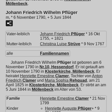
Möllenbeck
.
Johann Friedrich Wilhelm Pflüger
m, * 6 November 1790, + 5 Juni 1844
Vater-leiblich
Johann Friedrich
Pflüger
* 16 Okt
1755, + 1821
Mutter-leiblich
Christina Luise
Strüve
* 9 Nov 1767
alle
Familiennamen
Johann Friedrich Wilhelm
Pflüger
ist geboren am 6
November 1790 in
Nr.10, Hessendorf
. Er ist getauft am
10 November 1790 in
Klosterkirche, Möllenbeck
. Er
heiratet
Henriette Ernestine
Clamer
, Tochter von
Anton
Friedrich
Clamer
und
Maria Sophia
Rehquad
, am 21
April 1825 in
Klosterkirche, Möllenbeck
. Er stirbt an am
5 Juni 1844 in
Möllenbeck
im Alter von 53.
Familie
Henriette Ernestine
Clamer
* 21 Nov
1799
Kinder
Henriette Auguste
Pflüger
+ * 9