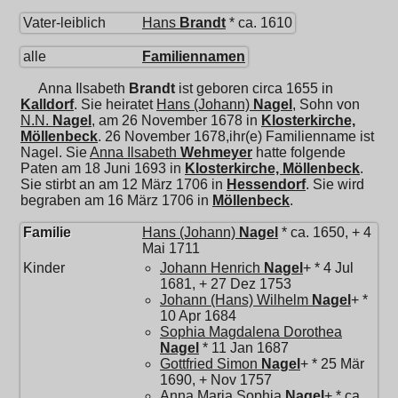
Vater-leiblich
Hans
Brandt
* ca. 1610
alle
Familiennamen
Anna Ilsabeth
Brandt
ist geboren circa 1655 in
Kalldorf
. Sie heiratet
Hans (Johann)
Nagel
, Sohn von
N.N.
Nagel
, am 26 November 1678 in
Klosterkirche,
Möllenbeck
. 26 November 1678,ihr(e) Familienname ist
Nagel. Sie
Anna Ilsabeth
Wehmeyer
hatte folgende
Paten am 18 Juni 1693 in
Klosterkirche, Möllenbeck
.
Sie stirbt an am 12 März 1706 in
Hessendorf
. Sie wird
begraben am 16 März 1706 in
Möllenbeck
.
Familie
Hans (Johann)
Nagel
* ca. 1650, + 4
Mai 1711
Kinder
Johann Henrich
Nagel
+ * 4 Jul
1681, + 27 Dez 1753
Johann (Hans) Wilhelm
Nagel
+ *
10 Apr 1684
Sophia Magdalena Dorothea
Nagel
* 11 Jan 1687
Gottfried Simon
Nagel
+ * 25 Mär
1690, + Nov 1757
Anna Maria Sophia
Nagel
+ * ca.