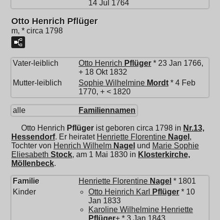
14 Jul 1764
Otto Henrich Pflüger
m, * circa 1798
Vater-leiblich
Otto Henrich
Pflüger
* 23 Jan 1766,
+ 18 Okt 1832
Mutter-leiblich
Sophie Wilhelmine
Mordt
* 4 Feb
1770, + < 1820
alle
Familiennamen
Otto Henrich
Pflüger
ist geboren circa 1798 in
Nr.13,
Hessendorf
. Er heiratet
Henriette Florentine
Nagel
,
Tochter von
Henrich Wilhelm
Nagel
und
Marie Sophie
Eliesabeth
Stock
, am 1 Mai 1830 in
Klosterkirche,
Möllenbeck
.
Familie
Henriette Florentine
Nagel
* 1801
Kinder
Otto Heinrich Karl
Pflüger
* 10
Jan 1833
Karoline Wilhelmine Henriette
Pflüger
+ * 3 Jan 1843