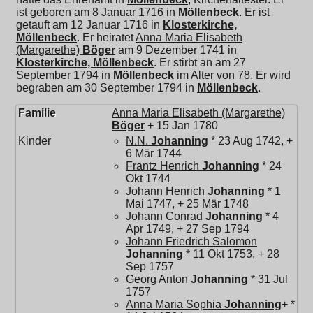
ist geboren am 8 Januar 1716 in
Möllenbeck
. Er ist
getauft am 12 Januar 1716 in
Klosterkirche,
Möllenbeck
. Er heiratet
Anna Maria Elisabeth
(Margarethe)
Böger
am 9 Dezember 1741 in
Klosterkirche, Möllenbeck
. Er stirbt an am 27
September 1794 in
Möllenbeck
im Alter von 78. Er wird
begraben am 30 September 1794 in
Möllenbeck
.
Familie
Anna Maria Elisabeth (Margarethe)
Böger
+ 15 Jan 1780
Kinder
N.N.
Johanning
* 23 Aug 1742, +
6 Mär 1744
Frantz Henrich
Johanning
* 24
Okt 1744
Johann Henrich
Johanning
* 1
Mai 1747, + 25 Mär 1748
Johann Conrad
Johanning
* 4
Apr 1749, + 27 Sep 1794
Johann Friedrich Salomon
Johanning
* 11 Okt 1753, + 28
Sep 1757
Georg Anton
Johanning
* 31 Jul
1757
Anna Maria Sophia
Johanning
+ *