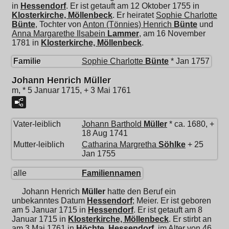
in
Hessendorf
. Er ist getauft am 12 Oktober 1755 in
Klosterkirche, Möllenbeck
. Er heiratet
Sophie Charlotte
Bünte
, Tochter von
Anton (Tönnies) Henrich
Bünte
und
Anna Margarethe Ilsabein
Lammer
, am 16 November
1781 in
Klosterkirche, Möllenbeck
.
Familie
Sophie Charlotte
Bünte
* Jan 1757
Johann Henrich Müller
m, * 5 Januar 1715, + 3 Mai 1761
Vater-leiblich
Johann Barthold
Müller
* ca. 1680, +
18 Aug 1741
Mutter-leiblich
Catharina Margretha
Söhlke
+ 25
Jan 1755
alle
Familiennamen
Johann Henrich
Müller
hatte den Beruf ein
unbekanntes Datum
Hessendorf
; Meier. Er ist geboren
am 5 Januar 1715 in
Hessendorf
. Er ist getauft am 8
Januar 1715 in
Klosterkirche, Möllenbeck
. Er stirbt an
am 3 Mai 1761 in
Höchte, Hessendorf
, im Alter von 46.