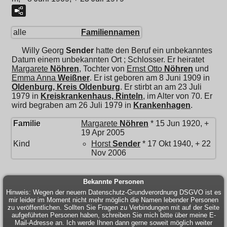
alle
Familiennamen
Willy Georg
Sender
hatte den Beruf ein unbekanntes
Datum einem unbekannten Ort ; Schlosser. Er heiratet
Margarete
Nöhren
, Tochter von
Ernst Otto
Nöhren
und
Emma Anna
Weißner
. Er ist geboren am 8 Juni 1909 in
Oldenburg, Kreis Oldenburg
. Er stirbt an am 23 Juli
1979 in
Kreiskrankenhaus, Rinteln
, im Alter von 70. Er
wird begraben am 26 Juli 1979 in
Krankenhagen
.
Familie
Margarete
Nöhren
* 15 Jun 1920, +
19 Apr 2005
Kind
Horst
Sender
* 17 Okt 1940, + 22
Nov 2006
Bekannte Personen
Hinweis: Wegen der neuern Datenschutz-Grundverordnung DSGVO ist es
mir leider im Moment nicht mehr möglich die Namen lebender Personen
zu veröffentlichen. Sollten Sie Fragen zu Verbindungen mit auf der Seite
aufgeführten Personen haben, schreiben Sie mich bitte über meine E-
Mail-Adresse an. Ich werde Ihnen dann gerne soweit möglich weiter