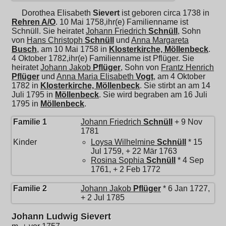
Dorothea Elisabeth
Sievert
ist geboren circa 1738 in
Rehren A/O
. 10 Mai 1758,ihr(e) Familienname ist
Schnüll. Sie heiratet
Johann Friedrich
Schnüll
, Sohn
von
Hans Christoph
Schnüll
und
Anna Margareta
Busch
, am 10 Mai 1758 in
Klosterkirche, Möllenbeck
.
4 Oktober 1782,ihr(e) Familienname ist Pflüger. Sie
heiratet
Johann Jakob
Pflüger
, Sohn von
Frantz Henrich
Pflüger
und
Anna Maria Elisabeth
Vogt
, am 4 Oktober
1782 in
Klosterkirche, Möllenbeck
. Sie stirbt an am 14
Juli 1795 in
Möllenbeck
. Sie wird begraben am 16 Juli
1795 in
Möllenbeck
.
Familie 1
Johann Friedrich
Schnüll
+ 9 Nov
1781
Kinder
Loysa Wilhelmine
Schnüll
* 15
Jul 1759, + 22 Mär 1763
Rosina Sophia
Schnüll
* 4 Sep
1761, + 2 Feb 1772
Familie 2
Johann Jakob
Pflüger
* 6 Jan 1727,
+ 2 Jul 1785
Johann Ludwig Sievert