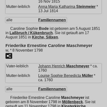
16 Nov 1815
Mutter-leiblich
Anna Maria Katharina
Steinmeier
*
13 Jul 1814
alle
Familiennamen
Caroline Sophie
Bode
ist geboren am 5 August 1851
in
Laßbruch / Kükenbruch
. Sie ist getauft am 17
August 1851 in
Kirche, Silixen
.
Friederike Ernestine Caroline Maschmeyer
w, * 8 November 1798
Vater-leiblich
Johann Henrich
Maschmeyer
* ca.
1760
Mutter-leiblich
Louise Sophie Benedicta
Müller
*
ca. 1760
alle
Familiennamen
Friederike Ernestine Caroline
Maschmeyer
ist
geboren am 8 November 1798 in
Möllenbeck
. Sie ist
getauft am 11 November 1798 in
Klosterkirche,