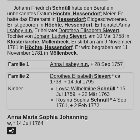
Johann Friedrich
Schnüll
hatte den Beruf ein
unbekanntes Datum
Höchte, Hessendorf
; Meier. Er
hatte das Ehrenamt in
Hessendorf
; Eidgeschworener.
Er ist geboren in
Höchte, Hessendorf
. Er heiratet
Anna
Ilsabey
n.n.
Er heiratet
Dorothea Elisabeth
Sievert
,
Tochter von
Johann Ludwig
Sievert
, am 10 Mai 1758 in
Klosterkirche, Möllenbeck
. Er stirbt an am 9 November
1781 in
Höchte, Hessendorf
. Er wird begraben am 11
November 1781 in
Möllenbeck
.
Familie 1
Anna Ilsabey
n.n.
+ 28 Sep 1757
Familie 2
Dorothea Elisabeth
Sievert
* ca.
1738, + 14 Jul 1795
Kinder
Loysa Wilhelmine
Schnüll
* 15
Jul 1759, + 22 Mär 1763
Rosina Sophia
Schnüll
* 4 Sep
1761, + 2 Feb 1772
Anna Maria Sophia Johanning
w, * 14 Juli 1764