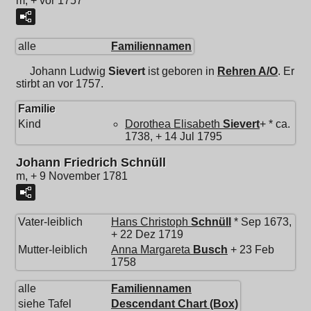
m, + vor 1757
alle
Familiennamen
Johann Ludwig
Sievert
ist geboren in
Rehren A/O
. Er
stirbt an vor 1757.
Familie
Kind
Dorothea Elisabeth
Sievert
+ * ca.
1738, + 14 Jul 1795
Johann Friedrich Schnüll
m, + 9 November 1781
Vater-leiblich
Hans Christoph
Schnüll
* Sep 1673,
+ 22 Dez 1719
Mutter-leiblich
Anna Margareta
Busch
+ 23 Feb
1758
alle
Familiennamen
siehe Tafel
Descendant Chart (Box)