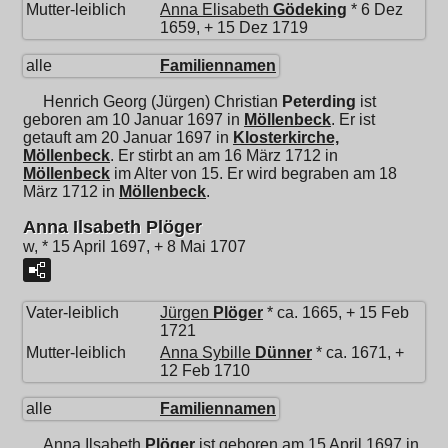
Mutter-leiblich
Anna Elisabeth
Gödeking
* 6 Dez
1659, + 15 Dez 1719
alle
Familiennamen
Henrich Georg (Jürgen) Christian
Peterding
ist
geboren am 10 Januar 1697 in
Möllenbeck
. Er ist
getauft am 20 Januar 1697 in
Klosterkirche,
Möllenbeck
. Er stirbt an am 16 März 1712 in
Möllenbeck
im Alter von 15. Er wird begraben am 18
März 1712 in
Möllenbeck
.
Anna Ilsabeth Plöger
w, * 15 April 1697, + 8 Mai 1707
Vater-leiblich
Jürgen
Plöger
* ca. 1665, + 15 Feb
1721
Mutter-leiblich
Anna Sybille
Dünner
* ca. 1671, +
12 Feb 1710
alle
Familiennamen
Anna Ilsabeth
Plöger
ist geboren am 15 April 1697 in