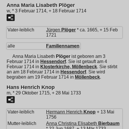
Anna Maria Lisabeth Plöger
w, * 3 Februar 1714, + 18 Februar 1714
Vater-leiblich
Jürgen
Plöger
* ca. 1665, + 15 Feb
1721
alle
Familiennamen
Anna Maria Lisabeth
Plöger
ist geboren am 3
Februar 1714 in
Hessendorf
. Sie ist getauft am 4
Februar 1714 in
Klosterkirche, Möllenbeck
. Sie stirbt
an am 18 Februar 1714 in
Hessendorf
. Sie wird
begraben am 19 Februar 1714 in
Möllenbeck
.
Hans Henrich Knop
m, * 29 Oktober 1715, + 28 Mai 1733
Vater-leiblich
Hermann Henrich
Knop
+ 13 Mai
1756
Mutter-leiblich
Anna Christina Elisabeth
Bierbaum
* 22 Jun 1687, + 13 Mär 1733