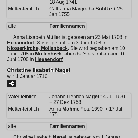
18 Aug 1741
Mutter-leiblich
Catharina Margretha
Söhlke
+ 25
Jan 1755
alle
Familiennamen
Anna Lisabeth
Müller
ist geboren am 23 Mai 1708 in
Hessendorf
. Sie ist getauft am 3 Juni 1708 in
Klosterkirche, Möllenbeck
. Sie wird begraben am 10
Juni 1708 in
Möllenbeck
; abends. Sie stirbt an am 10
Juni 1708 in
Hessendorf
.
Christine Ilsabeth Nagel
w, * 1 Januar 1710
Vater-leiblich
Johann Henrich
Nagel
* 4 Jul 1681,
+ 27 Dez 1753
Mutter-leiblich
Anna
Mohme
* ca. 1690, + 17 Jul
1751
alle
Familiennamen
Christine Ilsabeth
Nagel
ist geboren am 1 Januar