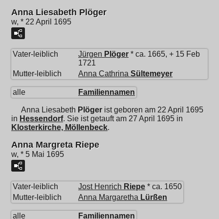
Anna Liesabeth Plöger
w, * 22 April 1695
Vater-leiblich
Jürgen
Plöger
* ca. 1665, + 15 Feb
1721
Mutter-leiblich
Anna Cathrina
Sültemeyer
alle
Familiennamen
Anna Liesabeth
Plöger
ist geboren am 22 April 1695
in
Hessendorf
. Sie ist getauft am 27 April 1695 in
Klosterkirche, Möllenbeck
.
Anna Margreta Riepe
w, * 5 Mai 1695
Vater-leiblich
Jost Henrich
Riepe
* ca. 1650
Mutter-leiblich
Anna Margaretha
Lürßen
alle
Familiennamen