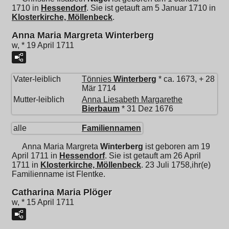
1710 in
Hessendorf
. Sie ist getauft am 5 Januar 1710 in
Klosterkirche, Möllenbeck
.
Anna Maria Margreta Winterberg
w, * 19 April 1711
Vater-leiblich
Tönnies
Winterberg
* ca. 1673, + 28
Mär 1714
Mutter-leiblich
Anna Liesabeth Margarethe
Bierbaum
* 31 Dez 1676
alle
Familiennamen
Anna Maria Margreta
Winterberg
ist geboren am 19
April 1711 in
Hessendorf
. Sie ist getauft am 26 April
1711 in
Klosterkirche, Möllenbeck
. 23 Juli 1758,ihr(e)
Familienname ist Flentke.
Catharina Maria Plöger
w, * 15 April 1711