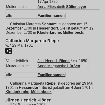
17 Apr 1725
Mutter-leiblich
Anna Eliesabeth
Sültemeyer
alle
Familiennamen
Christina Margreta
Schnare
ist geboren am 15
Dezember 1700 in
Hessendorf
. Sie ist getauft am 19
Dezember 1700 in
Klosterkirche, Möllenbeck
.
Catharina Margareta Riepe
w, * 29 Mai 1701
Vater-leiblich
Jost Henrich
Riepe
* ca. 1650
Mutter-leiblich
Anna Margaretha
Lürßen
alle
Familiennamen
Catharina Margareta
Riepe
ist geboren am 29 Mai
1701 in
Hessendorf
. Sie ist getauft am 4 Juni 1701 in
Klosterkirche, Möllenbeck
.
Jürgen Henrich Plöger
m, * 14 September 1702