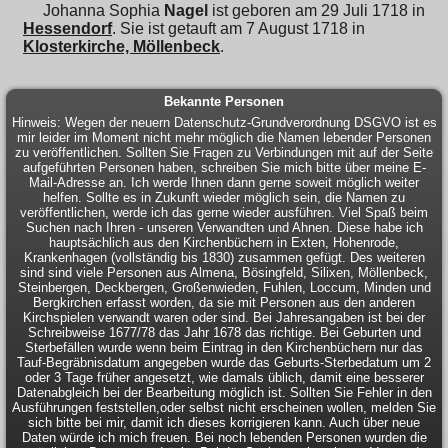
Johanna Sophia
Nagel
ist geboren am 29 Juli 1718 in
Hessendorf
. Sie ist getauft am 7 August 1718 in
Klosterkirche, Möllenbeck
.
Bekannte Personen
Hinweis: Wegen der neuern Datenschutz-Grundverordnung DSGVO ist es
mir leider im Moment nicht mehr möglich die Namen lebender Personen
zu veröffentlichen. Sollten Sie Fragen zu Verbindungen mit auf der Seite
aufgeführten Personen haben, schreiben Sie mich bitte über meine E-
Mail-Adresse an. Ich werde Ihnen dann gerne soweit möglich weiter
helfen. Sollte es in Zukunft wieder möglich sein, die Namen zu
veröffentlichen, werde ich das gerne wieder ausführen. Viel Spaß beim
Suchen nach Ihren - unseren Verwandten und Ahnen. Diese habe ich
hauptsächlich aus den Kirchenbüchern in Exten, Hohenrode,
Krankenhagen (vollständig bis 1830) zusammen gefügt. Des weiteren
sind sind viele Personen aus Almena, Bösingfeld, Silixen, Möllenbeck,
Steinbergen, Deckbergen, Großenwieden, Fuhlen, Loccum, Minden und
Bergkirchen erfasst worden, da sie mit Personen aus den anderen
Kirchspielen verwandt waren oder sind. Bei Jahresangaben ist bei der
Schreibweise 1677/78 das Jahr 1678 das richtige. Bei Geburten und
Sterbefällen wurde wenn beim Eintrag in den Kirchenbüchern nur das
Tauf-Begräbnisdatum angegeben wurde das Geburts-Sterbedatum um 2
oder 3 Tage früher angesetzt, wie damals üblich, damit eine besserer
Datenabgleich bei der Bearbeitung möglich ist. Sollten Sie Fehler in den
Ausführungen feststellen,oder selbst nicht erscheinen wollen, melden Sie
sich bitte bei mir, damit ich dieses korrigieren kann. Auch über neue
Daten würde ich mich freuen. Bei noch lebenden Personen wurden die