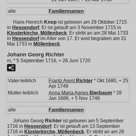
alle
Familiennamen
Hans Henrich
Knop
ist geboren am 29 Oktober 1715
in
Hessendorf
. Er ist getauft am 3 November 1715 in
Klosterkirche, Möllenbeck
. Er stirbt an am 28 Mai 1733
in
Hessendorf
im Alter von 17. Er wird begraben am 31
Mai 1733 in
Möllenbeck
.
Johann Georg Richter
m, * 5 September 1716, + 26 Juni 1720
Vater-leiblich
Frantz Arent
Richter
* Okt 1680, + 25
Apr 1749
Mutter-leiblich
Anna Maria Agnes
Bierbaum
* 28
Jan 1686, + 5 Nov 1746
alle
Familiennamen
Johann Georg
Richter
ist geboren am 5 September
1716 in
Hessendorf
. Er ist getauft am 13 September
1716 in
Klosterkirche, Möllenbeck
. Er stirbt an am 26