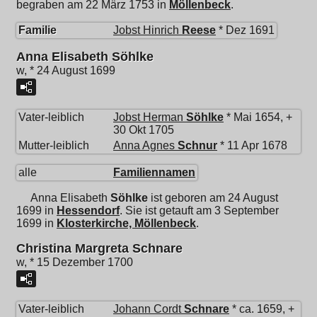
begraben am 22 März 1753 in
Möllenbeck
.
Familie
Jobst Hinrich
Reese
* Dez 1691
Anna Elisabeth Söhlke
w, * 24 August 1699
Vater-leiblich
Jobst Herman
Söhlke
* Mai 1654, +
30 Okt 1705
Mutter-leiblich
Anna Agnes
Schnur
* 11 Apr 1678
alle
Familiennamen
Anna Elisabeth
Söhlke
ist geboren am 24 August
1699 in
Hessendorf
. Sie ist getauft am 3 September
1699 in
Klosterkirche, Möllenbeck
.
Christina Margreta Schnare
w, * 15 Dezember 1700
Vater-leiblich
Johann Cordt
Schnare
* ca. 1659, +