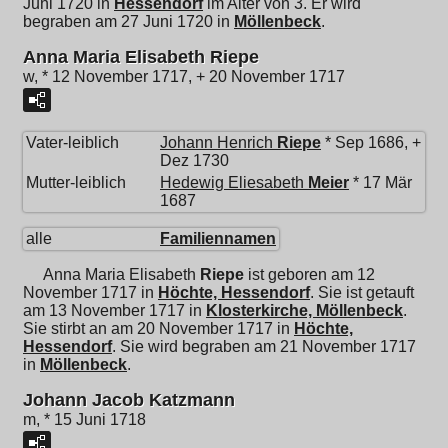
Juni 1720 in
Hessendorf
im Alter von 3. Er wird
begraben am 27 Juni 1720 in
Möllenbeck
.
Anna Maria Elisabeth Riepe
w, * 12 November 1717, + 20 November 1717
Vater-leiblich
Johann Henrich
Riepe
* Sep 1686, +
Dez 1730
Mutter-leiblich
Hedewig Eliesabeth
Meier
* 17 Mär
1687
alle
Familiennamen
Anna Maria Elisabeth
Riepe
ist geboren am 12
November 1717 in
Höchte, Hessendorf
. Sie ist getauft
am 13 November 1717 in
Klosterkirche, Möllenbeck
.
Sie stirbt an am 20 November 1717 in
Höchte,
Hessendorf
. Sie wird begraben am 21 November 1717
in
Möllenbeck
.
Johann Jacob Katzmann
m, * 15 Juni 1718