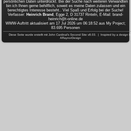
persönlichen Daten unterdrückt. Bei der Suche nach weiteren Verwandten
bin ich Ihnen gerne behilflich, soweit es meine Daten zulassen und ein
berechtigtes Interesse besteht.. Viel Spaß und Erfolg bei der Suche!
Verfasser:
Heinrich Brand
, Egge 2, D 31737 Rinteln, E-Mail: brand-
heinrich@t-online.de
WWW-Auftritt aktualisiert am 17 Jul 2026 um 06:18:52 aus My Project;
83.695 Personen
Diese Seite wurde erstellt mit
John Cardinal's
Second Site
v8.03. | Inspired by a design b
ARaynorDesign