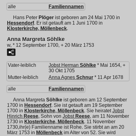
alle
Familiennamen
Hans Peter
Plöger
ist geboren am 24 Mai 1700 in
Hessendorf
. Er ist getauft am 1 Juni 1700 in
Klosterkirche, Möllenbeck
.
Anna Margreta Söhlke
w, * 12 September 1700, + 20 März 1753
Vater-leiblich
Jobst Herman
Söhlke
* Mai 1654, +
30 Okt 1705
Mutter-leiblich
Anna Agnes
Schnur
* 11 Apr 1678
alle
Familiennamen
Anna Margreta
Söhlke
ist geboren am 12 September
1700 in
Hessendorf
. Sie ist getauft am 19 September
1700 in
Klosterkirche, Möllenbeck
. Sie heiratet
Jobst
Hinrich
Reese
, Sohn von
Jobst
Reese
, am 11 November
1730 in
Klosterkirche, Möllenbeck
. 11 November
1730,ihr(e) Familienname ist Rohe. Sie stirbt an am 20
März 1753 in
Möllenbeck
im Alter von 52. Sie wird